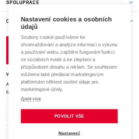
SPOLUPRÁCE
Celoživotní vzdělávání
Brno
Podpora excelence
Závěrečné práce
Studium bez bariér
Zpracování osobních údajů uchazečů o studium
Firemní spolupráce
Mezinárodní vědecká rada
Nastavení cookies a osobních
O UNIVERZITĚ
Doktorské studium
Podpora podnikání
E-přihláška
údajů
Zahraniční spolupráce
Systém zajišťování kvality výzkumu
Profil univerzity
Spolupráce se školami
Soubory cookie používáme ke
Vysoké
Výzkumné infrastruktury
shromažďování a analýze informací o výkonu
Udržitelná univerzita
učení
Služby univerzity
Transfer znalostí
a používání webu, zajištění fungování funkcí
technické
Podnikavá univerzita / ContriBUTe
Mezinárodní dohody
ze sociálních médií a ke zlepšení a
Open Science
v
Bezpečná univerzita
přizpůsobení obsahu a reklam. Se souhlasem
Univerzitní sítě
Brně
Projekty
můžeme také předávat marketingovým
VYSOKÉ UČENÍ TECHNICKÉ V BRNĚ
Vyznamenání
platformám některé osobní údaje pro
Projekty ze strukturálních fondů
Antonínská 548/1
www.vut.cz
marketingové účely.
Organizační struktura
602 00 Brno
vut@vutbr.cz
Specifický výzkum
Zjistit více
Úřední deska
Ochrana osobních údajů
POVOLIT VŠE
(externí
Pracovní příležitosti
Nastavení
odkaz)