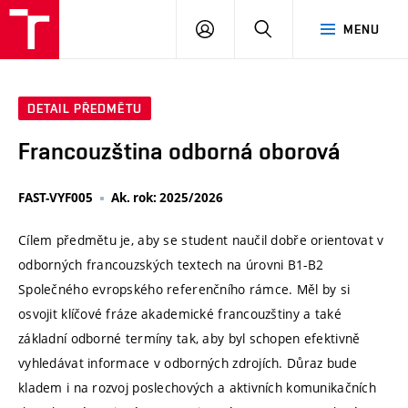
VUT
PŘIHLÁSIT
HLEDAT
MENU
SE
DETAIL PŘEDMĚTU
Francouzština odborná oborová
FAST-VYF005
Ak. rok: 2025/2026
Cílem předmětu je, aby se student naučil dobře orientovat v
odborných francouzských textech na úrovni B1-B2
Společného evropského referenčního rámce. Měl by si
osvojit klíčové fráze akademické francouzštiny a také
základní odborné termíny tak, aby byl schopen efektivně
vyhledávat informace v odborných zdrojích. Důraz bude
kladem i na rozvoj poslechových a aktivních komunikačních