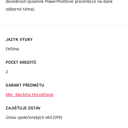
dovedností (povinné PowerPointové prezentace na dané
odborné téma).
JAZYK VÝUKY
čeština
POČET KREDITŮ
2
GARANT PŘEDMĚTU
Mgr. Markéta Horváthová
ZAJIŠŤUJE ÚSTAV
Ústav společenských věd (SPV)