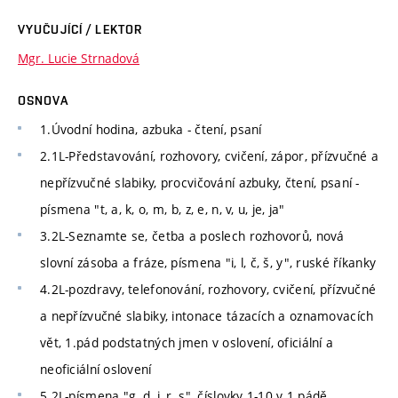
VYUČUJÍCÍ / LEKTOR
Mgr. Lucie Strnadová
OSNOVA
1.Úvodní hodina, azbuka - čtení, psaní
2.1L-Představování, rozhovory, cvičení, zápor, přízvučné a
nepřízvučné slabiky, procvičování azbuky, čtení, psaní -
písmena "t, a, k, o, m, b, z, e, n, v, u, je, ja"
3.2L-Seznamte se, četba a poslech rozhovorů, nová
slovní zásoba a fráze, písmena "i, l, č, š, y", ruské říkanky
4.2L-pozdravy, telefonování, rozhovory, cvičení, přízvučné
a nepřízvučné slabiky, intonace tázacích a oznamovacích
vět, 1.pád podstatných jmen v oslovení, oficiální a
neoficiální oslovení
5.2L-písmena "g, d, j, r, s", číslovky 1-10 v 1.pádě,