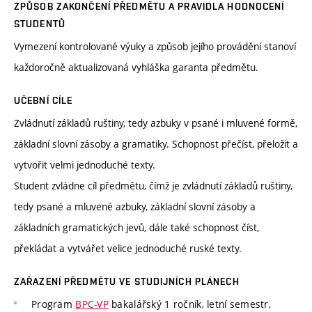
ZPŮSOB ZAKONČENÍ PŘEDMĚTU A PRAVIDLA HODNOCENÍ
STUDENTŮ
Vymezení kontrolované výuky a způsob jejího provádění stanoví
každoročně aktualizovaná vyhláška garanta předmětu.
UČEBNÍ CÍLE
Zvládnutí základů ruštiny, tedy azbuky v psané i mluvené formě,
základní slovní zásoby a gramatiky. Schopnost přečíst, přeložit a
vytvořit velmi jednoduché texty.
Student zvládne cíl předmětu, čímž je zvládnutí základů ruštiny,
tedy psané a mluvené azbuky, základní slovní zásoby a
základních gramatických jevů, dále také schopnost číst,
překládat a vytvářet velice jednoduché ruské texty.
ZAŘAZENÍ PŘEDMĚTU VE STUDIJNÍCH PLÁNECH
Program
BPC-VP
bakalářský 1 ročník, letní semestr,