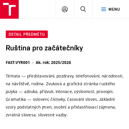
VUT
PŘIHLÁSIT
HLEDAT
MENU
SE
DETAIL PŘEDMĚTU
Ruština pro začátečníky
FAST-VYR001
Ak. rok: 2025/2026
Témata –– představování, pozdravy, telefonování, národnosti,
na návštěvě, rodina. Zvuková a grafická stránka ruského
jazyka –– azbuka, přízvuk, intonace, výslovnost, pravopis.
Gramatika –– oslovení, číslovky, časování sloves, základní
vzory podstatných jmen, osobní a přivlastňovací zájmena,
zvratná slovesa, slovesné vazby.