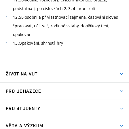
podstatná j. po číslovkách 2, 3, 4, hraní rolí
12.5L-osobní a přivlastňovací zájmena, časování sloves
"pracovat, učit se", rodinné vztahy, doplňkový text,
opakování
13.Opakování, shrnutí, hry
ŽIVOT NA VUT
Atmosféra VUT
PRO UCHAZEČE
Prostory školy
Proč na VUT
Koleje
PRO STUDENTY
Studijní programy
Stravování
Předměty
Studijní předpisy
Studium a stáže v zahraničí
Stipendia
Dny otevřených dveří
VĚDA A VÝZKUM
Sport na VUT