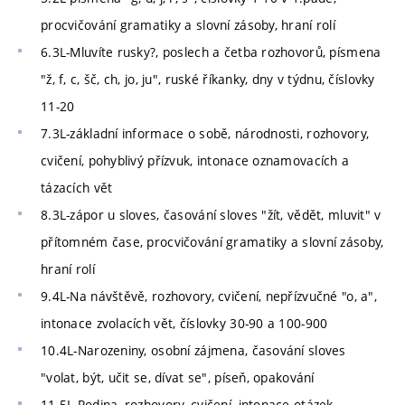
procvičování gramatiky a slovní zásoby, hraní rolí
6.3L-Mluvíte rusky?, poslech a četba rozhovorů, písmena
"ž, f, c, šč, ch, jo, ju", ruské říkanky, dny v týdnu, číslovky
11-20
7.3L-základní informace o sobě, národnosti, rozhovory,
cvičení, pohyblivý přízvuk, intonace oznamovacích a
tázacích vět
8.3L-zápor u sloves, časování sloves "žít, vědět, mluvit" v
přítomném čase, procvičování gramatiky a slovní zásoby,
hraní rolí
9.4L-Na návštěvě, rozhovory, cvičení, nepřízvučné "o, a",
intonace zvolacích vět, číslovky 30-90 a 100-900
10.4L-Narozeniny, osobní zájmena, časování sloves
"volat, být, učit se, dívat se", píseň, opakování
11.5L-Rodina, rozhovory, cvičení, intonace otázek,