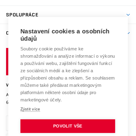
(externí
Studijní programy
Poplatky za studium
Uznání zahraničního vzdělání
Knihovny
Aktivity pro juniory
Studentský život
odkaz)
Věda a výzkum na VUT
Harmonogram akademického roku
Zpracování osobních údajů studentů
Sociální bezpečí
SPOLUPRÁCE
Celoživotní vzdělávání
Brno
Podpora excelence
Závěrečné práce
Studium bez bariér
Zpracování osobních údajů uchazečů o studium
Firemní spolupráce
Mezinárodní vědecká rada
Nastavení cookies a osobních
O UNIVERZITĚ
Doktorské studium
Podpora podnikání
E-přihláška
údajů
Zahraniční spolupráce
Systém zajišťování kvality výzkumu
Profil univerzity
Spolupráce se školami
Soubory cookie používáme ke
Vysoké
Výzkumné infrastruktury
shromažďování a analýze informací o výkonu
Udržitelná univerzita
učení
Služby univerzity
Transfer znalostí
a používání webu, zajištění fungování funkcí
technické
Podnikavá univerzita / ContriBUTe
Mezinárodní dohody
ze sociálních médií a ke zlepšení a
Open Science
v
Bezpečná univerzita
přizpůsobení obsahu a reklam. Se souhlasem
Univerzitní sítě
Brně
Projekty
můžeme také předávat marketingovým
VYSOKÉ UČENÍ TECHNICKÉ V BRNĚ
Vyznamenání
platformám některé osobní údaje pro
Projekty ze strukturálních fondů
Antonínská 548/1
www.vut.cz
marketingové účely.
Organizační struktura
602 00 Brno
vut@vutbr.cz
Specifický výzkum
Zjistit více
Úřední deska
Ochrana osobních údajů
POVOLIT VŠE