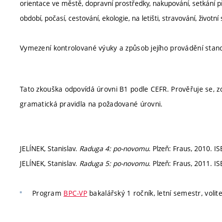
orientace ve městě, dopravní prostředky, nakupování, setkání přát
období, počasí, cestování, ekologie, na letišti, stravování, životní 
Vymezení kontrolované výuky a způsob jejího provádění sta
Tato zkouška odpovídá úrovni B1 podle CEFR. Prověřuje se, zda
gramatická pravidla na požadované úrovni.
JELÍNEK, Stanislav.
Raduga 4: po-novomu
. Plzeň: Fraus, 2010. I
JELÍNEK, Stanislav.
Raduga 5: po-novomu
. Plzeň: Fraus, 2011. I
Program
BPC-VP
bakalářský 1 ročník, letní semestr, volit