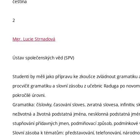
čeština
2
Mgr. Lucie Strnadová
Ústav společenských věd (SPV)
Studenti by měli jako přípravu ke zkoušce zvládnout gramatiku 
procvičit gramatiku a slovní zásobu z učebnic Raduga po novomu
pokročilé úrovni.
Gramatika: číslovky, časování sloves, zvratná slovesa, infinitiv
neživotná a životná podstatná jména, nesklonná podstatná jména
stupňování přídavných jmen, podmiňovací způsob, podmínkové vě
Slovní zásoba k tématům: představování, telefonování, národnosti