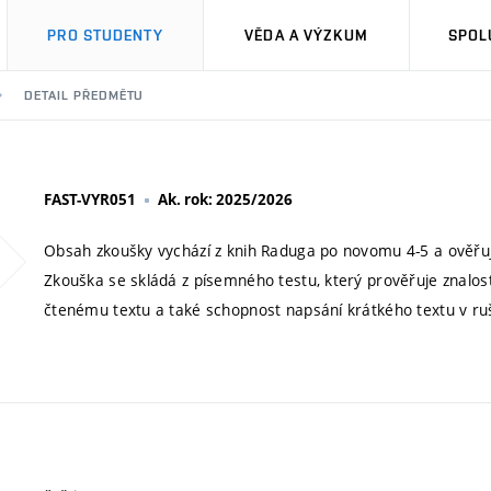
PRO STUDENTY
VĚDA A VÝZKUM
SPOL
DETAIL PŘEDMĚTU
FAST-VYR051
Ak. rok: 2025/2026
Obsah zkoušky vychází z knih Raduga po novomu 4-5 a ověřuje
Zkouška se skládá z písemného testu, který prověřuje znalos
čtenému textu a také schopnost napsání krátkého textu v ruš