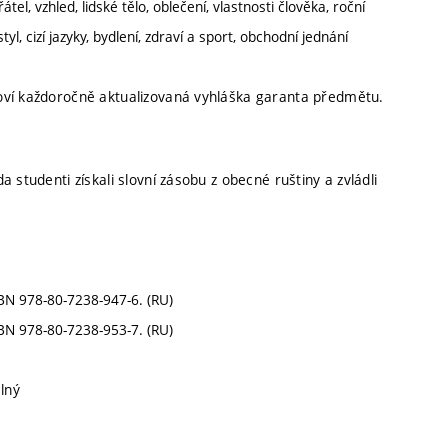
el, vzhled, lidské tělo, oblečení, vlastnosti člověka, roční
styl, cizí jazyky, bydlení, zdraví a sport, obchodní jednání
noví každoročně aktualizovaná vyhláška garanta předmětu.
 studenti získali slovní zásobu z obecné ruštiny a zvládli
SBN 978-80-7238-947-6. (RU)
SBN 978-80-7238-953-7. (RU)
elný