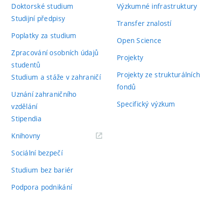
Doktorské studium
Výzkumné infrastruktury
Studijní předpisy
Transfer znalostí
Poplatky za studium
Open Science
Zpracování osobních údajů
Projekty
studentů
Projekty ze strukturálních
Studium a stáže v zahraničí
fondů
Uznání zahraničního
Specifický výzkum
vzdělání
Stipendia
(externí
Knihovny
odkaz)
Sociální bezpečí
Studium bez bariér
Podpora podnikání