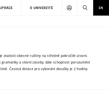
PŘIHLÁSIT
HLEDAT
UPRÁCE
O UNIVERZITĚ
EN
SE
 znalosti obecné ruštiny na středně pokročilé úrovni.
t gramatiky a slovní zásoby, dále schopnost porozumění
tině. Časová dotace pro vykonání zkoušky je 2 hodiny.