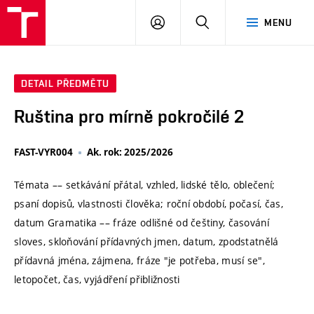
VUT
PŘIHLÁSIT
HLEDAT
MENU
SE
DETAIL PŘEDMĚTU
Ruština pro mírně pokročilé 2
FAST-VYR004
Ak. rok: 2025/2026
Témata –– setkávání přátal, vzhled, lidské tělo, oblečení;
psaní dopisů, vlastnosti člověka; roční období, počasí, čas,
datum Gramatika –– fráze odlišné od češtiny, časování
sloves, skloňování přídavných jmen, datum, zpodstatnělá
přídavná jména, zájmena, fráze "je potřeba, musí se",
letopočet, čas, vyjádření přibližnosti