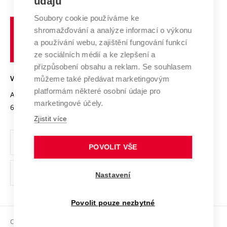
údajů
Zahraniční spolupráce
Systém zajišťování kvality výzkumu
Profil univerzity
Spolupráce se školami
Soubory cookie používáme ke
Vysoké
Výzkumné infrastruktury
shromažďování a analýze informací o výkonu
Udržitelná univerzita
učení
Služby univerzity
Transfer znalostí
a používání webu, zajištění fungování funkcí
technické
Podnikavá univerzita / ContriBUTe
Mezinárodní dohody
ze sociálních médií a ke zlepšení a
Open Science
v
Bezpečná univerzita
přizpůsobení obsahu a reklam. Se souhlasem
Univerzitní sítě
Brně
Projekty
můžeme také předávat marketingovým
VYSOKÉ UČENÍ TECHNICKÉ V BRNĚ
Vyznamenání
platformám některé osobní údaje pro
Projekty ze strukturálních fondů
Antonínská 548/1
www.vut.cz
marketingové účely.
Organizační struktura
602 00 Brno
vut@vutbr.cz
Specifický výzkum
Zjistit více
Úřední deska
Ochrana osobních údajů
POVOLIT VŠE
(externí
Pracovní příležitosti
Nastavení
odkaz)
Podpora a rozvoj zaměstnanců a studujících
Povolit pouze nezbytné
Rovné příležitosti
Copyright © 2026 VUT
Sociální bezpečí