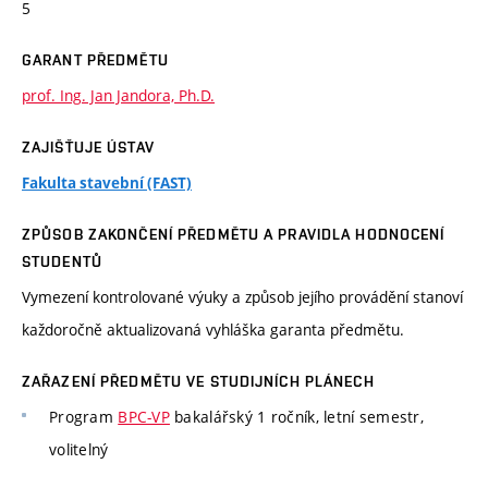
5
GARANT PŘEDMĚTU
prof. Ing. Jan Jandora, Ph.D.
ZAJIŠŤUJE ÚSTAV
Fakulta stavební (FAST)
ZPŮSOB ZAKONČENÍ PŘEDMĚTU A PRAVIDLA HODNOCENÍ
STUDENTŮ
Vymezení kontrolované výuky a způsob jejího provádění stanoví
každoročně aktualizovaná vyhláška garanta předmětu.
ZAŘAZENÍ PŘEDMĚTU VE STUDIJNÍCH PLÁNECH
Program
BPC-VP
bakalářský 1 ročník, letní semestr,
volitelný