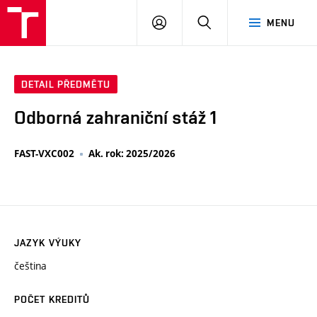
VUT
PŘIHLÁSIT
HLEDAT
MENU
SE
DETAIL PŘEDMĚTU
Odborná zahraniční stáž 1
FAST-VXC002
Ak. rok: 2025/2026
JAZYK VÝUKY
čeština
POČET KREDITŮ