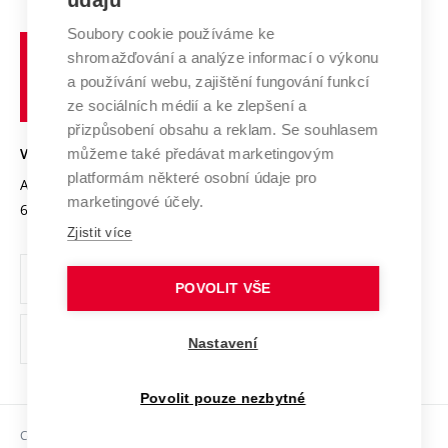
údajů
Systém zajišťování kvality výzkumu
Profil univerzity
Spolupráce se školami
Soubory cookie používáme ke
Vysoké
Výzkumné infrastruktury
shromažďování a analýze informací o výkonu
Udržitelná univerzita
učení
Služby univerzity
Transfer znalostí
a používání webu, zajištění fungování funkcí
technické
Podnikavá univerzita / ContriBUTe
Mezinárodní dohody
ze sociálních médií a ke zlepšení a
Open Science
v
Bezpečná univerzita
přizpůsobení obsahu a reklam. Se souhlasem
Univerzitní sítě
Brně
Projekty
můžeme také předávat marketingovým
VYSOKÉ UČENÍ TECHNICKÉ V BRNĚ
Vyznamenání
platformám některé osobní údaje pro
Projekty ze strukturálních fondů
Antonínská 548/1
www.vut.cz
marketingové účely.
Organizační struktura
602 00 Brno
vut@vutbr.cz
Specifický výzkum
Zjistit více
Úřední deska
Ochrana osobních údajů
POVOLIT VŠE
(externí
Pracovní příležitosti
Nastavení
odkaz)
Podpora a rozvoj zaměstnanců a studujících
Povolit pouze nezbytné
Rovné příležitosti
Copyright © 2026 VUT
Sociální bezpečí