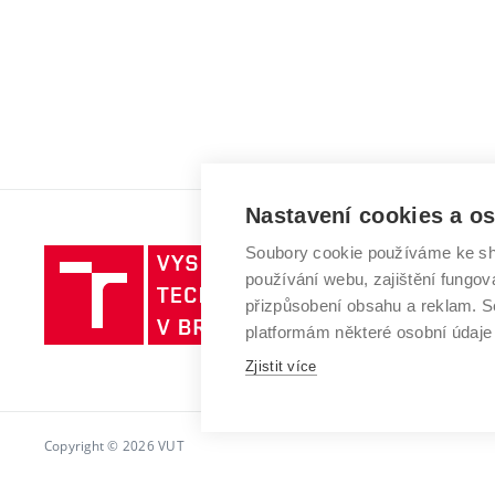
Nastavení cookies a o
Soubory cookie používáme ke sh
Vysoké
používání webu, zajištění fungová
učení
přizpůsobení obsahu a reklam.
technické
platformám některé osobní údaje
v
Brně
Zjistit více
Copyright © 2026 VUT