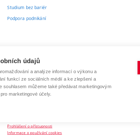
Studium bez bariér
Podpora podnikání
sobních údajů
romažďování a analýze informací o výkonu a
VYSOKÉ UČENÍ TECHNICKÉ V BRNĚ
ní funkcí ze sociálních médií a ke zlepšení a
Antonínská 548/1
www.vut.cz
 Se souhlasem můžeme také předávat marketingovým
602 00 Brno
vut@vutbr.cz
 pro marketingové účely.
Prohlášení o přístupnosti
Informace o používání cookies