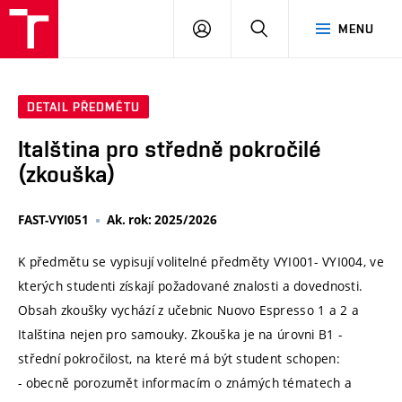
VUT
PŘIHLÁSIT
HLEDAT
MENU
SE
DETAIL PŘEDMĚTU
Italština pro středně pokročilé
(zkouška)
FAST-VYI051
Ak. rok: 2025/2026
K předmětu se vypisují volitelné předměty VYI001- VYI004, ve
kterých studenti získají požadované znalosti a dovednosti.
Obsah zkoušky vychází z učebnic Nuovo Espresso 1 a 2 a
Italština nejen pro samouky. Zkouška je na úrovni B1 -
střední pokročilost, na které má být student schopen:
- obecně porozumět informacím o známých tématech a