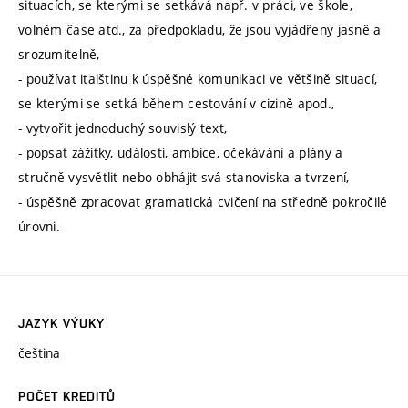
situacích, se kterými se setkává např. v práci, ve škole,
volném čase atd., za předpokladu, že jsou vyjádřeny jasně a
srozumitelně,
- používat italštinu k úspěšné komunikaci ve většině situací,
se kterými se setká během cestování v cizině apod.,
- vytvořit jednoduchý souvislý text,
- popsat zážitky, události, ambice, očekávání a plány a
stručně vysvětlit nebo obhájit svá stanoviska a tvrzení,
- úspěšně zpracovat gramatická cvičení na středně pokročilé
úrovni.
JAZYK VÝUKY
čeština
POČET KREDITŮ