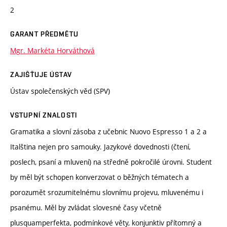
2
GARANT PŘEDMĚTU
Mgr. Markéta Horváthová
ZAJIŠŤUJE ÚSTAV
Ústav společenských věd (SPV)
VSTUPNÍ ZNALOSTI
Gramatika a slovní zásoba z učebnic Nuovo Espresso 1 a 2 a
Italština nejen pro samouky. Jazykové dovednosti (čtení,
poslech, psaní a mluvení) na středně pokročilé úrovni. Student
by měl být schopen konverzovat o běžných tématech a
porozumět srozumitelnému slovnímu projevu, mluvenému i
psanému. Měl by zvládat slovesné časy včetně
plusquamperfekta, podmínkové věty, konjunktiv přítomný a