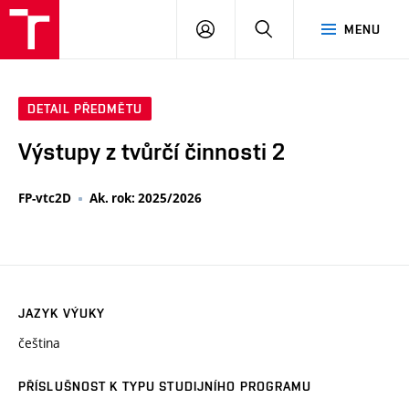
VUT
PŘIHLÁSIT
HLEDAT
MENU
SE
DETAIL PŘEDMĚTU
Výstupy z tvůrčí činnosti 2
FP-vtc2D
Ak. rok: 2025/2026
JAZYK VÝUKY
čeština
PŘÍSLUŠNOST K TYPU STUDIJNÍHO PROGRAMU