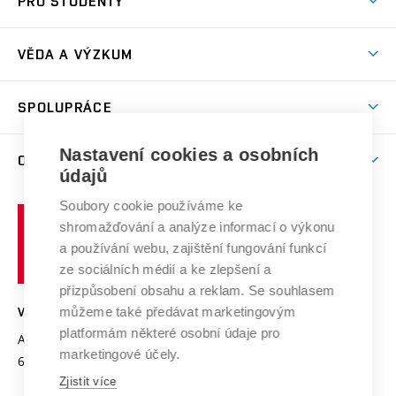
PRO STUDENTY
Studijní programy
Stravování
Předměty
Studijní předpisy
Studium a stáže v zahraničí
Stipendia
Dny otevřených dveří
VĚDA A VÝZKUM
Sport na VUT
(externí
Studijní programy
Poplatky za studium
Uznání zahraničního vzdělání
Knihovny
Aktivity pro juniory
Studentský život
odkaz)
Věda a výzkum na VUT
Harmonogram akademického roku
Zpracování osobních údajů studentů
Sociální bezpečí
SPOLUPRÁCE
Celoživotní vzdělávání
Brno
Podpora excelence
Závěrečné práce
Studium bez bariér
Zpracování osobních údajů uchazečů o studium
Firemní spolupráce
Mezinárodní vědecká rada
Nastavení cookies a osobních
O UNIVERZITĚ
Doktorské studium
Podpora podnikání
E-přihláška
údajů
Zahraniční spolupráce
Systém zajišťování kvality výzkumu
Profil univerzity
Spolupráce se školami
Soubory cookie používáme ke
Vysoké
Výzkumné infrastruktury
shromažďování a analýze informací o výkonu
Udržitelná univerzita
učení
Služby univerzity
Transfer znalostí
a používání webu, zajištění fungování funkcí
technické
Podnikavá univerzita / ContriBUTe
Mezinárodní dohody
ze sociálních médií a ke zlepšení a
Open Science
v
Bezpečná univerzita
přizpůsobení obsahu a reklam. Se souhlasem
Univerzitní sítě
Brně
Projekty
můžeme také předávat marketingovým
VYSOKÉ UČENÍ TECHNICKÉ V BRNĚ
Vyznamenání
platformám některé osobní údaje pro
Projekty ze strukturálních fondů
Antonínská 548/1
www.vut.cz
marketingové účely.
Organizační struktura
602 00 Brno
vut@vutbr.cz
Specifický výzkum
Zjistit více