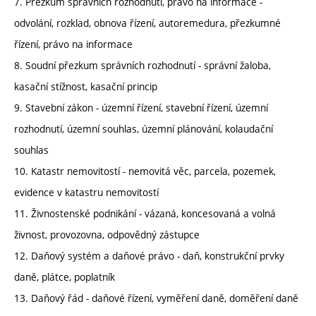
7. Přezkum správních rozhodnutí, právo na informace -
odvolání, rozklad, obnova řízení, autoremedura, přezkumné
řízení, právo na informace
8. Soudní přezkum správních rozhodnutí - správní žaloba,
kasační stížnost, kasační princip
9. Stavební zákon - územní řízení, stavební řízení, územní
rozhodnutí, územní souhlas, územní plánování, kolaudační
souhlas
10. Katastr nemovitostí - nemovitá věc, parcela, pozemek,
evidence v katastru nemovitostí
11. Živnostenské podnikání - vázaná, koncesovaná a volná
živnost, provozovna, odpovědný zástupce
12. Daňový systém a daňové právo - daň, konstrukční prvky
daně, plátce, poplatník
13. Daňový řád - daňové řízení, vyměření daně, doměření daně