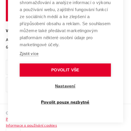
shromažďování a analýze informací o výkonu
Udržitelná univerzita
učení
Služby univerzity
Transfer znalostí
a používání webu, zajištění fungování funkcí
technické
Podnikavá univerzita / ContriBUTe
Mezinárodní dohody
ze sociálních médií a ke zlepšení a
Open Science
v
Bezpečná univerzita
přizpůsobení obsahu a reklam. Se souhlasem
Univerzitní sítě
Brně
Projekty
můžeme také předávat marketingovým
VYSOKÉ UČENÍ TECHNICKÉ V BRNĚ
Vyznamenání
platformám některé osobní údaje pro
Projekty ze strukturálních fondů
Antonínská 548/1
www.vut.cz
marketingové účely.
Organizační struktura
602 00 Brno
vut@vutbr.cz
Specifický výzkum
Zjistit více
Úřední deska
Ochrana osobních údajů
POVOLIT VŠE
(externí
Pracovní příležitosti
Nastavení
odkaz)
Podpora a rozvoj zaměstnanců a studujících
Povolit pouze nezbytné
Rovné příležitosti
Copyright © 2026 VUT
Sociální bezpečí
Prohlášení o přístupnosti
HR Award
Informace o používání cookies