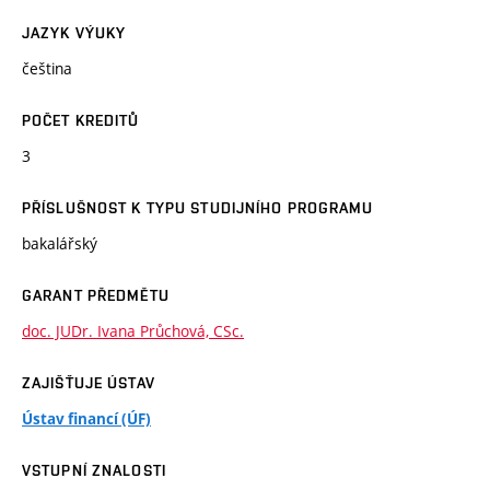
JAZYK VÝUKY
čeština
POČET KREDITŮ
3
PŘÍSLUŠNOST K TYPU STUDIJNÍHO PROGRAMU
bakalářský
GARANT PŘEDMĚTU
doc. JUDr. Ivana Průchová, CSc.
ZAJIŠŤUJE ÚSTAV
Ústav financí (ÚF)
VSTUPNÍ ZNALOSTI