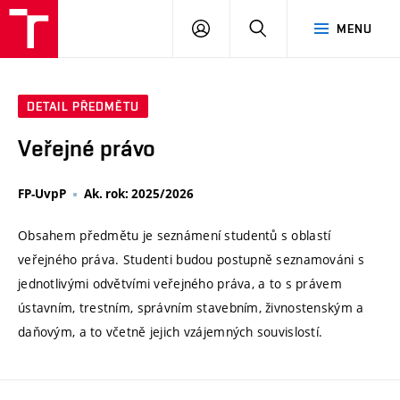
VUT
PŘIHLÁSIT
HLEDAT
MENU
SE
DETAIL PŘEDMĚTU
Veřejné právo
FP-UvpP
Ak. rok: 2025/2026
Obsahem předmětu je seznámení studentů s oblastí
veřejného práva. Studenti budou postupně seznamováni s
jednotlivými odvětvími veřejného práva, a to s právem
ústavním, trestním, správním stavebním, živnostenským a
daňovým, a to včetně jejich vzájemných souvislostí.