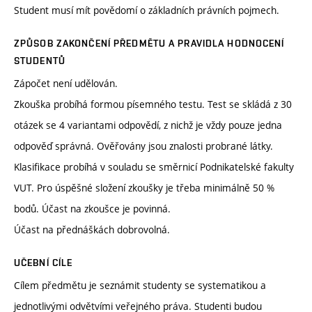
Student musí mít povědomí o základních právních pojmech.
ZPŮSOB ZAKONČENÍ PŘEDMĚTU A PRAVIDLA HODNOCENÍ
STUDENTŮ
Zápočet není udělován.
Zkouška probíhá formou písemného testu. Test se skládá z 30
otázek se 4 variantami odpovědí, z nichž je vždy pouze jedna
odpověď správná. Ověřovány jsou znalosti probrané látky.
Klasifikace probíhá v souladu se směrnicí Podnikatelské fakulty
VUT. Pro úspěšné složení zkoušky je třeba minimálně 50 %
bodů. Účast na zkoušce je povinná.
Účast na přednáškách dobrovolná.
UČEBNÍ CÍLE
Cílem předmětu je seznámit studenty se systematikou a
jednotlivými odvětvími veřejného práva. Studenti budou