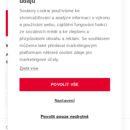
údajů
Zahraniční spolupráce
Systém zajišťování kvality výzkumu
Profil univerzity
Spolupráce se školami
Soubory cookie používáme ke
Vysoké
Výzkumné infrastruktury
shromažďování a analýze informací o výkonu
Udržitelná univerzita
učení
Služby univerzity
Transfer znalostí
a používání webu, zajištění fungování funkcí
technické
Podnikavá univerzita / ContriBUTe
Mezinárodní dohody
ze sociálních médií a ke zlepšení a
Open Science
v
Bezpečná univerzita
přizpůsobení obsahu a reklam. Se souhlasem
Univerzitní sítě
Brně
Projekty
můžeme také předávat marketingovým
VYSOKÉ UČENÍ TECHNICKÉ V BRNĚ
Vyznamenání
platformám některé osobní údaje pro
Projekty ze strukturálních fondů
Antonínská 548/1
www.vut.cz
marketingové účely.
Organizační struktura
602 00 Brno
vut@vutbr.cz
Specifický výzkum
Zjistit více
Úřední deska
Ochrana osobních údajů
POVOLIT VŠE
(externí
Pracovní příležitosti
Nastavení
odkaz)
Podpora a rozvoj zaměstnanců a studujících
Povolit pouze nezbytné
Rovné příležitosti
Copyright © 2026 VUT
Sociální bezpečí