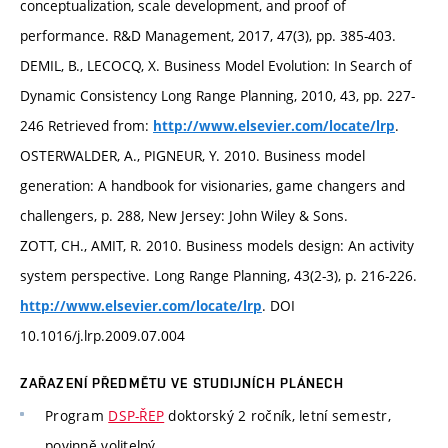
conceptualization, scale development, and proof of
performance. R&D Management, 2017, 47(3), pp. 385-403.
DEMIL, B., LECOCQ, X. Business Model Evolution: In Search of
Dynamic Consistency Long Range Planning, 2010, 43, pp. 227-
246 Retrieved from:
.
http://www.elsevier.com/locate/lrp
OSTERWALDER, A., PIGNEUR, Y. 2010. Business model
generation: A handbook for visionaries, game changers and
challengers, p. 288, New Jersey: John Wiley & Sons.
ZOTT, CH., AMIT, R. 2010. Business models design: An activity
system perspective. Long Range Planning, 43(2-3), p. 216-226.
. DOI
http://www.elsevier.com/locate/lrp
10.1016/j.lrp.2009.07.004
ZAŘAZENÍ PŘEDMĚTU VE STUDIJNÍCH PLÁNECH
Program
DSP-ŘEP
doktorský 2 ročník, letní semestr,
povinně volitelný