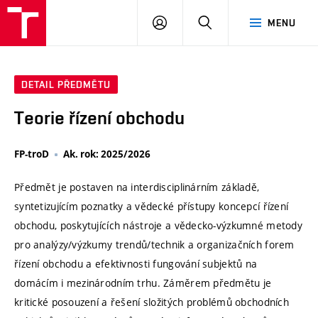
VUT
PŘIHLÁSIT
HLEDAT
MENU
SE
DETAIL PŘEDMĚTU
Teorie řízení obchodu
FP-troD
Ak. rok: 2025/2026
Předmět je postaven na interdisciplinárním základě,
syntetizujícím poznatky a vědecké přístupy koncepcí řízení
obchodu, poskytujících nástroje a vědecko-výzkumné metody
pro analýzy/výzkumy trendů/technik a organizačních forem
řízení obchodu a efektivnosti fungování subjektů na
domácím i mezinárodním trhu. Záměrem předmětu je
kritické posouzení a řešení složitých problémů obchodních