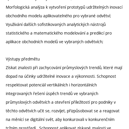
Morfologická analýza k vytvoření prototypů udržitelných inovací
obchodního modelu aplikovatelného pro vybrané odvětví;
Využívání dalších sofistikovaných analytických nástrojů
statistického a matematického modelování a predikcí pro
aplikace obchodních modelů ve vybraných odvětvích;
Výstupy předmětu
Získat znalosti při zachycování průmyslových trendů, které mají
dopad na účinky udržitelné inovace a výkonnosti. Schopnost
respektovat potenciál vertikálních i horizontálních
integrovaných řešení úspěch trendů ve vybraných
průmyslových odvětvích a otevření příležitostí pro podniky v
těchto odvětvích učit se, rozvíjet, přizpůsobovat se a reagovat
na měnící se digitální svět, aby konkurovali v konkurenčním
tržním prostředí . Schopnost aplikovat získané znalosti ve