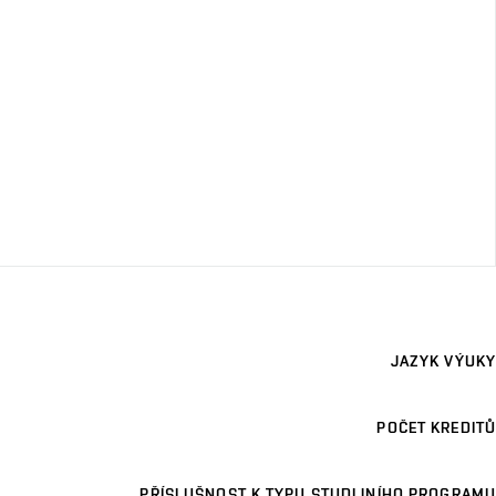
JAZYK VÝUKY
POČET KREDITŮ
PŘÍSLUŠNOST K TYPU STUDIJNÍHO PROGRAMU