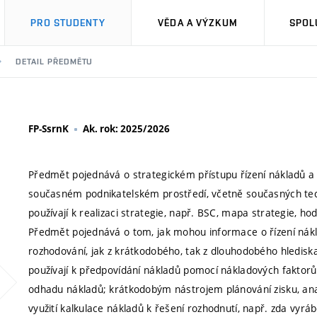
PRO STUDENTY
VĚDA A VÝZKUM
SPOL
DETAIL PŘEDMĚTU
FP-SsrnK
Ak. rok: 2025/2026
Předmět pojednává o strategickém přístupu řízení nákladů a 
současném podnikatelském prostředí, včetně současných techn
používají k realizaci strategie, např. BSC, mapa strategie, ho
Předmět pojednává o tom, jak mohou informace o řízení nákl
rozhodování, jak z krátkodobého, tak z dlouhodobého hledisk
používají k předpovídání nákladů pomocí nákladových faktorů. 
odhadu nákladů; krátkodobým nástrojem plánování zisku, ana
využití kalkulace nákladů k řešení rozhodnutí, např. zda vy