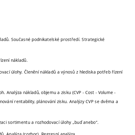
kladů. Současné podnikatelské prostředí. Strategické
ízení nákladů.
vací úlohy. Členění nákladů a výnosů z hlediska potřeb řízení
loh. Analýza nákladů, objemu a zisku (CVP - Cost - Volume -
ánování rentability, plánování zisku. Analýzy CVP se dvěma a
zaci sortimentu a rozhodovací úlohy „buď anebo“.
. Analýza (rozbor). Regresní analýza.