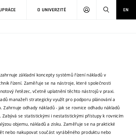
PŘIHLÁSIT
HLEDAT
UPRÁCE
O UNIVERZITĚ
EN
SE
zahrnuje základní koncepty systémů řízení nákladů v
ik řízení. Zaměřuje se na nástroje, které společnosti
dnotový řetězec, včetně uplatnění těchto nástrojů v praxi.
adů manažeři strategicky využít pro podporu plánování a
a. Zahrnuje odhady nákladů - jak se rovnice odhadu nákladů
Zabývá se statistickými i nestatistickými přístupy k rovnicím
lýzou objemu, nákladů a zisku. Zaměřuje se na praktické
rábět nebo nakupovat součást vyráběného produktu nebo