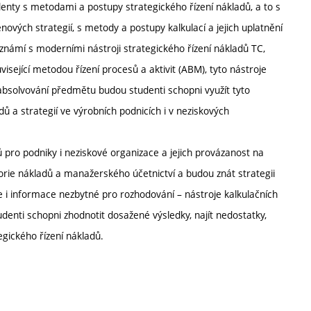
enty s metodami a postupy strategického řízení nákladů, a to s
vých strategií, s metody a postupy kalkulací a jejich uplatnění
známí s moderními nástroji strategického řízení nákladů TC,
ouvisející metodou řízení procesů a aktivit (ABM), tyto nástroje
absolvování předmětu budou studenti schopni využít tyto
dů a strategií ve výrobních podnicích i v neziskových
 pro podniky i neziskové organizace a jejich provázanost na
orie nákladů a manažerského účetnictví a budou znát strategii
e i informace nezbytné pro rozhodování – nástroje kalkulačních
enti schopni zhodnotit dosažené výsledky, najít nedostatky,
egického řízení nákladů.