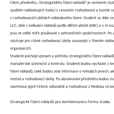
Cílem předmětu „Strategického řízení nákladů“ je seznámit stud
využitím nákladových funkcí v cenovém rozhodování a tvorbě ceno
v rozhodovacích úlohách nákladového řízení. Student se dále se
LCC, dále s kalkulací nákladů podle dílčích aktivit (ABC) a s ní s
jsou ve velké míře používané v zahraničních společnostech. Po 
nástroje pro různé rozhodovací úlohy související s řízením nákla
organizacích.
Studenti pochopí význam a potřebu strategického řízení nákladů
manažerské účetnictví a kontrolu. Studenti budou vycházet z te
řízení nákladů, také budou znát informace o minulých jevech, al
metod a rozhodovací úlohy. Po absolvování předmětu budou stud
navrhnout jejich řešení, zdůvodnit a rozhodnout z hlediska strat
Strategické řízení nákladů pro kombinovanou formu studia.