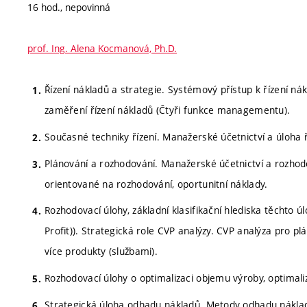
16 hod., nepovinná
prof. Ing. Alena Kocmanová, Ph.D.
Řízení nákladů a strategie. Systémový přístup k řízení ná
zaměření řízení nákladů (Čtyři funkce managementu).
Současné techniky řízení. Manažerské účetnictví a úloha ř
Plánování a rozhodování. Manažerské účetnictví a rozhodo
orientované na rozhodování, oportunitní náklady.
Rozhodovací úlohy, základní klasifikační hlediska těchto ú
Profit)). Strategická role CVP analýzy. CVP analýza pro pl
více produkty (službami).
Rozhodovací úlohy o optimalizaci objemu výroby, optimali
Strategická úloha odhadu nákladů. Metody odhadu nákladů