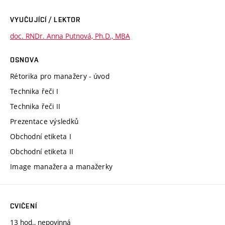
VYUČUJÍCÍ / LEKTOR
doc. RNDr. Anna Putnová, Ph.D., MBA
OSNOVA
Rétorika pro manažery - úvod
Technika řeči I
Technika řeči II
Prezentace výsledků
Obchodní etiketa I
Obchodní etiketa II
Image manažera a manažerky
CVIČENÍ
13 hod., nepovinná