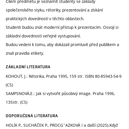
Cílem předmětu je seznámit studenty se základy
společenského styku, rétoriky, prezentování a získání
praktických dovedností v těchto oblastech.
Studenti budou znát moderní přístup k prezentacím. Osvojí si
základní dovednosti veřejné vystupování.
Budou vedeni k tomu, aby dokázali promluvit před publikem a
znali pravidla etikety.
ZÁKLADNÍ LITERATURA
KOHOUT, J.: Rétorika, Praha 1995, 159 str. ISBN 80-85943-54-9
(CS)
SAMPSNOVÁ,E.: Jak si vytvořit působivý image. Praha 1996,
135str. (CS)
DOPORUČENÁ LITERATURA
HOLÍK P., SUCHÁČEK P., PROCGˇAZKOVÁ I a další (2025).Když