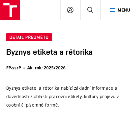
VUT
PŘIHLÁSIT
HLEDAT
MENU
SE
DETAIL PŘEDMĚTU
Byznys etiketa a rétorika
FP-ssrP
Ak. rok: 2025/2026
Byznys etikete a rétorika nabízí základní informace a
dovednosti z oblasti pracovní etikety, kultury projevu v
osobní či písemné formě.