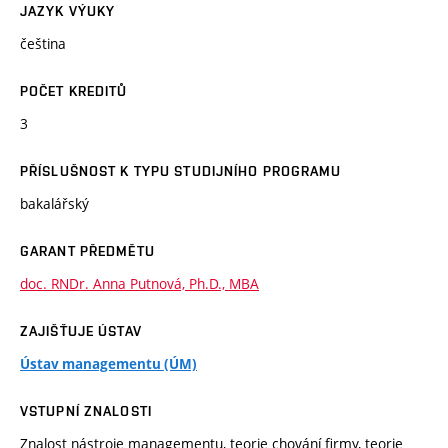
JAZYK VÝUKY
čeština
POČET KREDITŮ
3
PŘÍSLUŠNOST K TYPU STUDIJNÍHO PROGRAMU
bakalářský
GARANT PŘEDMĚTU
doc. RNDr. Anna Putnová, Ph.D., MBA
ZAJIŠŤUJE ÚSTAV
Ústav managementu (ÚM)
VSTUPNÍ ZNALOSTI
Znalost nástroje managementu, teorie chování firmy, teorie