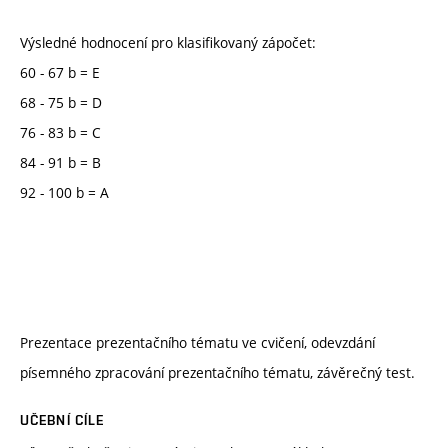
Výsledné hodnocení pro klasifikovaný zápočet:
60 - 67 b = E
68 - 75 b = D
76 - 83 b = C
84 - 91 b = B
92 - 100 b = A
Prezentace prezentačního tématu ve cvičení, odevzdání
písemného zpracování prezentačního tématu, závěrečný test.
UČEBNÍ CÍLE