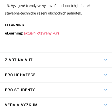
13. Vývojové trendy ve výstavbě obchodních jednotek,
stavebně-technické řešení obchodních jednotek.
ELEARNING
aktuální otevřený kurz
eLearning:
ŽIVOT NA VUT
Atmosféra VUT
PRO UCHAZEČE
Prostory školy
Proč na VUT
Koleje
PRO STUDENTY
Studijní programy
Stravování
Předměty
Studijní předpisy
Studium a stáže v zahraničí
Stipendia
Dny otevřených dveří
VĚDA A VÝZKUM
Sport na VUT
(externí
Studijní programy
Poplatky za studium
Uznání zahraničního vzdělání
Knihovny
Aktivity pro juniory