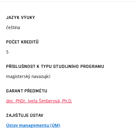
JAZYK VÝUKY
čeština
POČET KREDITŮ
5
PŘÍSLUŠNOST K TYPU STUDIJNÍHO PROGRAMU
magisterský navazující
GARANT PŘEDMĚTU
doc. PhDr. Iveta Šimberová, Ph.D.
ZAJIŠŤUJE ÚSTAV
Ústav managementu (ÚM)