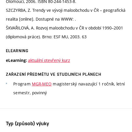
Olomouci, 2006. ISBN 80-244-1453-8.
SZCZYRBA, Z. Trendy ve vývoji maloobchodu v ČR – geografická
realita [online]. Dostupné na WWW: .
ŠKVAŘILOVÁ, A. Rozvoj maloobchodu v ČR v období 1990–2001
(diplomová práce). Brno: ESF MU, 2003. 63
ELEARNING
aktuální otevřený kurz
eLearning:
ZAŘAZENÍ PŘEDMĚTU VE STUDIJNÍCH PLÁNECH
Program
MGR-MEO
magisterský navazující 1 ročník, letní
semestr, povinný
Typ (způsob) výuky