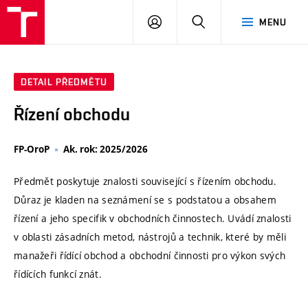
VUT
PŘIHLÁSIT
HLEDAT
MENU
SE
DETAIL PŘEDMĚTU
Řízení obchodu
FP-OroP
Ak. rok: 2025/2026
Předmět poskytuje znalosti související s řízením obchodu.
Důraz je kladen na seznámení se s podstatou a obsahem
řízení a jeho specifik v obchodních činnostech. Uvádí znalosti
v oblasti zásadních metod, nástrojů a technik, které by měli
manažeři řídící obchod a obchodní činnosti pro výkon svých
řídících funkcí znát.