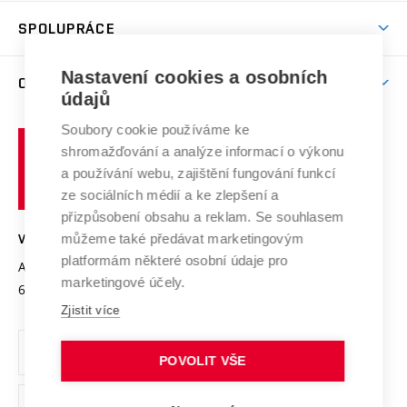
Studentský život
odkaz)
Věda a výzkum na VUT
Harmonogram akademického roku
Zpracování osobních údajů studentů
Sociální bezpečí
SPOLUPRÁCE
Celoživotní vzdělávání
Brno
Podpora excelence
Závěrečné práce
Studium bez bariér
Zpracování osobních údajů uchazečů o studium
Firemní spolupráce
Mezinárodní vědecká rada
Nastavení cookies a osobních
O UNIVERZITĚ
Doktorské studium
Podpora podnikání
E-přihláška
údajů
Zahraniční spolupráce
Systém zajišťování kvality výzkumu
Profil univerzity
Spolupráce se školami
Soubory cookie používáme ke
Vysoké
Výzkumné infrastruktury
shromažďování a analýze informací o výkonu
Udržitelná univerzita
učení
Služby univerzity
Transfer znalostí
a používání webu, zajištění fungování funkcí
technické
Podnikavá univerzita / ContriBUTe
Mezinárodní dohody
ze sociálních médií a ke zlepšení a
Open Science
v
Bezpečná univerzita
přizpůsobení obsahu a reklam. Se souhlasem
Univerzitní sítě
Brně
Projekty
můžeme také předávat marketingovým
VYSOKÉ UČENÍ TECHNICKÉ V BRNĚ
Vyznamenání
platformám některé osobní údaje pro
Projekty ze strukturálních fondů
Antonínská 548/1
www.vut.cz
marketingové účely.
Organizační struktura
602 00 Brno
vut@vutbr.cz
Specifický výzkum
Zjistit více
Úřední deska
Ochrana osobních údajů
POVOLIT VŠE
(externí
Pracovní příležitosti