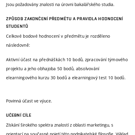
Jsou požadovány znalosti na úrovni bakalářského studia.
ZPŮSOB ZAKONČENÍ PŘEDMĚTU A PRAVIDLA HODNOCENÍ
STUDENTŮ
Celkové bodové hodnocení v předmětu je rozděleno
následovně:
Aktivní účast na přednáškách 10 bodů, zpracování týmového
projektu a jeho obhajoba 50 bodů, absolvování
elearningového kurzu 30 bodů a elearningový test 10 bodů.
Povinná účast ve výuce.
UČEBNÍ CÍLE
Získání širokého spektra znalostí z oblasti marketingu, s
orientací na současné pojetí této podnikatelské filosofie. Výklad