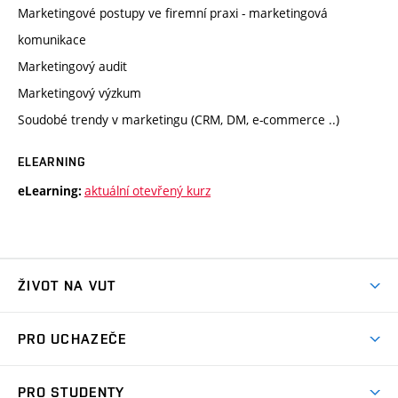
Marketingové postupy ve firemní praxi - marketingová
komunikace
Marketingový audit
Marketingový výzkum
Soudobé trendy v marketingu (CRM, DM, e-commerce ..)
ELEARNING
aktuální otevřený kurz
eLearning:
ŽIVOT NA VUT
Atmosféra VUT
PRO UCHAZEČE
Prostory školy
Proč na VUT
Koleje
PRO STUDENTY