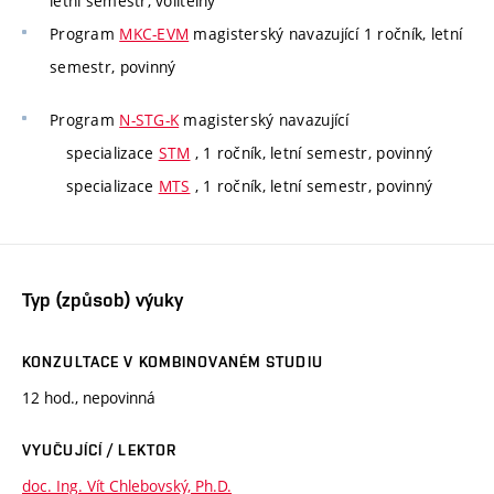
letní semestr, volitelný
Program
MKC-EVM
magisterský navazující 1 ročník, letní
semestr, povinný
Program
N-STG-K
magisterský navazující
specializace
STM
, 1 ročník, letní semestr, povinný
specializace
MTS
, 1 ročník, letní semestr, povinný
Typ (způsob) výuky
KONZULTACE V KOMBINOVANÉM STUDIU
12 hod., nepovinná
VYUČUJÍCÍ / LEKTOR
doc. Ing. Vít Chlebovský, Ph.D.