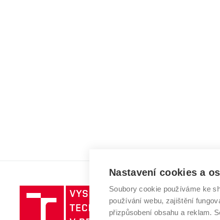
Nastavení cookies a o
Soubory cookie používáme ke sh
Vysoké
používání webu, zajištění fungová
učení
přizpůsobení obsahu a reklam.
technické