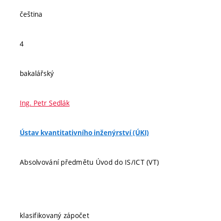
čeština
4
bakalářský
Ing. Petr Sedlák
Ústav kvantitativního inženýrství (ÚKI)
Absolvování předmětu Úvod do IS/ICT (VT)
klasifikovaný zápočet