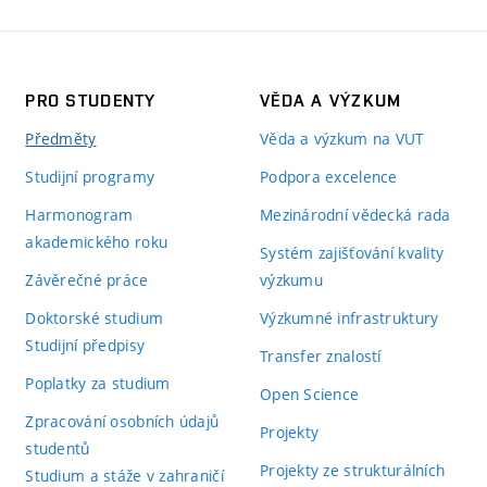
PRO STUDENTY
VĚDA A VÝZKUM
Předměty
Věda a výzkum na VUT
Studijní programy
Podpora excelence
Harmonogram
Mezinárodní vědecká rada
akademického roku
Systém zajišťování kvality
Závěrečné práce
výzkumu
Doktorské studium
Výzkumné infrastruktury
Studijní předpisy
Transfer znalostí
Poplatky za studium
Open Science
Zpracování osobních údajů
Projekty
studentů
Projekty ze strukturálních
Studium a stáže v zahraničí