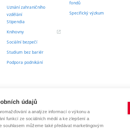
fondů
Uznání zahraničního
Specifický výzkum
vzdělání
Stipendia
(externí
Knihovny
odkaz)
Sociální bezpečí
Studium bez bariér
Podpora podnikání
sobních údajů
romažďování a analýze informací o výkonu a
VYSOKÉ UČENÍ TECHNICKÉ V BRNĚ
ní funkcí ze sociálních médií a ke zlepšení a
Antonínská 548/1
www.vut.cz
 Se souhlasem můžeme také předávat marketingovým