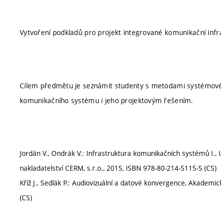
Vytvoření podkladů pro projekt integrované komunikační infra
Cílem předmětu je seznámit studenty s metodami systémovéh
komunikačního systému i jeho projektovým řešením.
Jordán V., Ondrák V.: Infrastruktura komunikačních systémů I., 
nakladatelství CERM, s.r.o., 2015, ISBN 978-80-214-5115-5 (CS)
Kříž J., Sedlák P.: Audiovizuální a datové konvergence, Akademi
(CS)