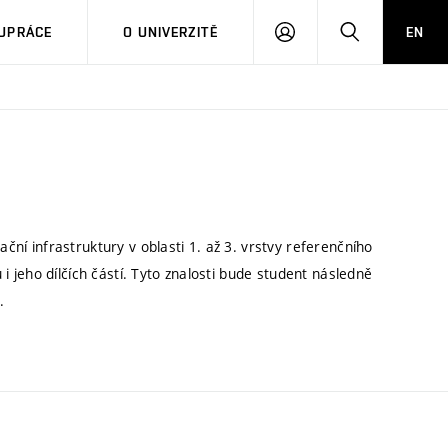
PŘIHLÁSIT
HLEDAT
UPRÁCE
O UNIVERZITĚ
EN
SE
 infrastruktury v oblasti 1. až 3. vrstvy referenčního
jeho dílčích částí. Tyto znalosti bude student následně
h.