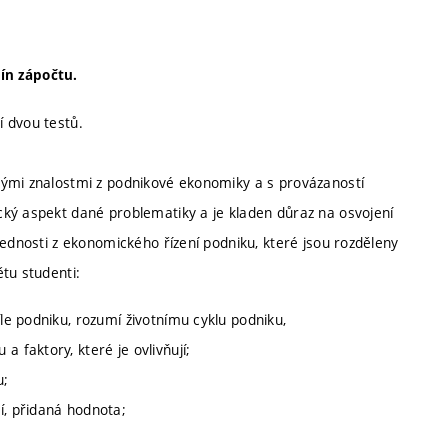
ín zápočtu.
 dvou testů.
kými znalostmi z podnikové ekonomiky a s provázaností
ký aspekt dané problematiky a je kladen důraz na osvojení
vednosti z ekonomického řízení podniku, které jsou rozděleny
tu studenti:
íle podniku, rozumí životnímu cyklu podniku,
 faktory, které je ovlivňují;
u;
í, přidaná hodnota;