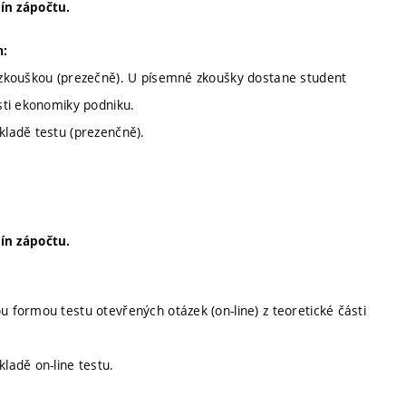
ín zápočtu.
m:
 zkouškou (prezečně). U písemné zkoušky dostane student
sti ekonomiky podniku.
ladě testu (prezenčně).
ín zápočtu.
formou testu otevřených otázek (on-line) z teoretické části
ladě on-line testu.