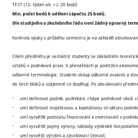
TEST (12. týden ak. r.): 20 bodů
Min. počet bodů k udělení zápočtu 25 bodů.
Dle studijního a zkušebního řádu není žádný opravný term
Kontrola výuky v průběhu semestru je na základě absolvování
Cílem předmětu je seznámit studenty se základními teoretic
vztahů v podnikové praxi. V přenáškách je podtržen ekonomic
odborné terminologie. Studenti získají odborné znalosti a do
do šesti bloků a vzájemně se doplňují. Po absolvování předmě
umí definovat podnik, podnikání, chápe podnikové okolí, c
umí definovat majetkovou a kapitálovou strukturu podniku a
umí vysvětlit podstatu financování a investování v podnik
umí vysvětlit pojmy výnosy, náklady, výsledek hospodařen
umí vysvětit výrobní a zásobovací činnost;