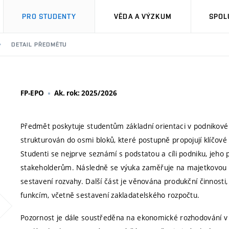
PRO STUDENTY
VĚDA A VÝZKUM
SPOL
DETAIL PŘEDMĚTU
FP-EPO
Ak. rok: 2025/2026
Předmět poskytuje studentům základní orientaci v podnikové 
strukturován do osmi bloků, které postupně propojují klíčov
Studenti se nejprve seznámí s podstatou a cíli podniku, jeho
stakeholderům. Následně se výuka zaměřuje na majetkovou a ka
sestavení rozvahy. Další část je věnována produkční činnos
funkcím, včetně sestavení zakladatelského rozpočtu.
Pozornost je dále soustředěna na ekonomické rozhodování v p