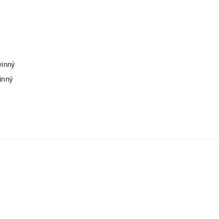
vinný
inný