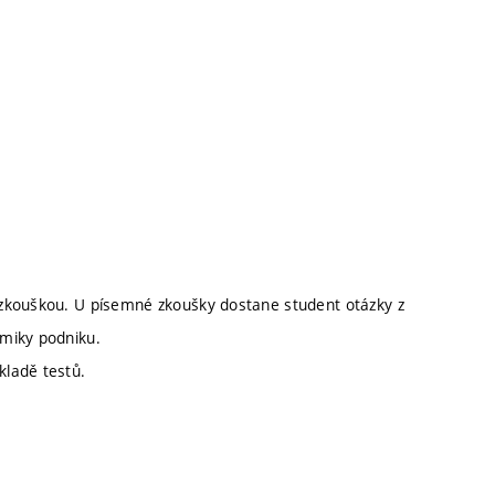
 zkouškou. U písemné zkoušky dostane student otázky z
miky podniku.
ladě testů.