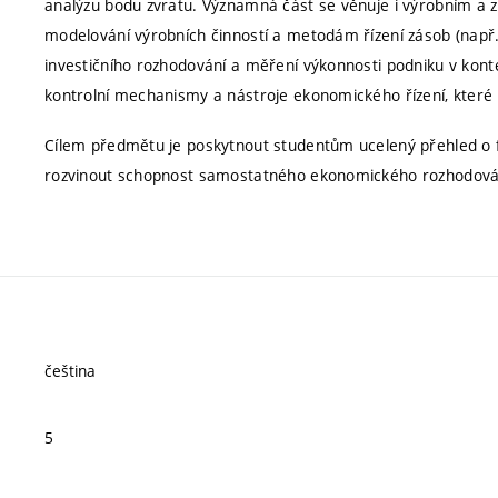
analýzu bodu zvratu. Významná část se věnuje i výrobním a 
modelování výrobních činností a metodám řízení zásob (např. A
investičního rozhodování a měření výkonnosti podniku v kon
kontrolní mechanismy a nástroje ekonomického řízení, které za
Cílem předmětu je poskytnout studentům ucelený přehled o fu
rozvinout schopnost samostatného ekonomického rozhodová
čeština
5