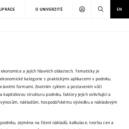
PŘIHLÁSIT
HLEDAT
UPRÁCE
O UNIVERZITĚ
EN
SE
ekonomice a jejích hlavních oblastech. Tematicky je
é ekonomické kategorie s praktickými aplikacemi v podniku.
 právními formami, životním cyklem a postavením vůči
pitálovou strukturu podniku, faktory jejich ovlivňující a
ti, výnosům, nákladům, hospodářskému výsledku a nákladovým
odniku, zejména na řízení nákladů, kalkulace, tvorbu cen a