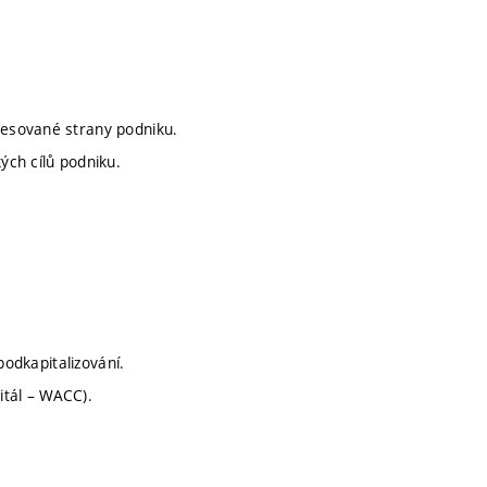
resované strany podniku.
ých cílů podniku.
 podkapitalizování.
itál – WACC).