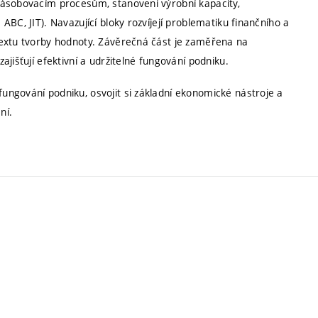
zásobovacím procesům, stanovení výrobní kapacity,
BC, JIT). Navazující bloky rozvíjejí problematiku finančního a
textu tvorby hodnoty. Závěrečná část je zaměřena na
jišťují efektivní a udržitelné fungování podniku.
ngování podniku, osvojit si základní ekonomické nástroje a
ní.