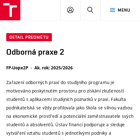
VUT
PŘIHLÁSIT
HLEDAT
MENU
SE
DETAIL PŘEDMĚTU
Odborná praxe 2
FP-Uopx2P
Ak. rok: 2025/2026
Zařazení odborných praxí do studijního programu je
motivováno poskytnutím prostoru pro získání zkušeností
studentů s aplikacemi studijních poznatků v praxi. Fakulta
podnikatelská se vždy profilovala jako škola se silnou vazbou
na ekonomické prostředí a potenciální zaměstnavatele svých
studentů a absolventů. Ústav financí podporuje a sleduje
vytváření vztahu studentů s jednotlivými podniky a