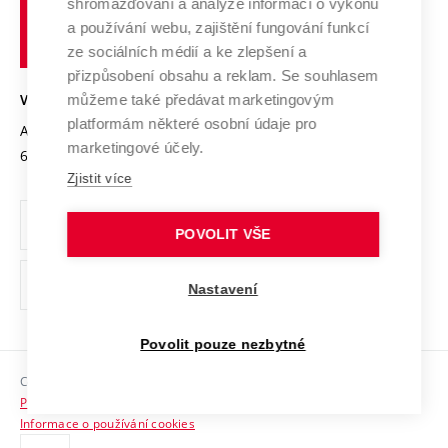
shromažďování a analýze informací o výkonu
Udržitelná univerzita
učení
Služby univerzity
Transfer znalostí
a používání webu, zajištění fungování funkcí
technické
Podnikavá univerzita / ContriBUTe
Mezinárodní dohody
ze sociálních médií a ke zlepšení a
Open Science
v
Bezpečná univerzita
přizpůsobení obsahu a reklam. Se souhlasem
Univerzitní sítě
Brně
Projekty
můžeme také předávat marketingovým
VYSOKÉ UČENÍ TECHNICKÉ V BRNĚ
Vyznamenání
platformám některé osobní údaje pro
Projekty ze strukturálních fondů
Antonínská 548/1
www.vut.cz
marketingové účely.
Organizační struktura
602 00 Brno
vut@vutbr.cz
Specifický výzkum
Zjistit více
Úřední deska
Ochrana osobních údajů
POVOLIT VŠE
(externí
Pracovní příležitosti
Nastavení
odkaz)
Podpora a rozvoj zaměstnanců a studujících
Povolit pouze nezbytné
Rovné příležitosti
Copyright © 2026 VUT
Sociální bezpečí
Prohlášení o přístupnosti
HR Award
Informace o používání cookies