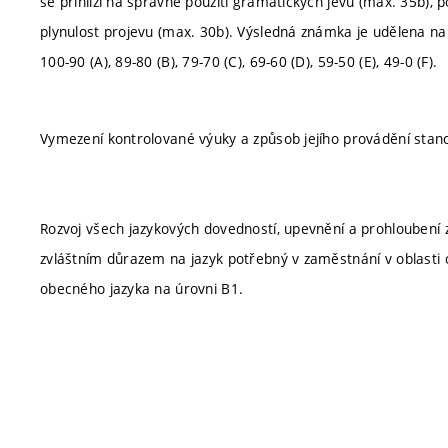
se přihlíží na správné použití gramatických jevů (max. 35b), 
plynulost projevu (max. 30b). Výsledná známka je udělena na 
100-90 (A), 89-80 (B), 79-70 (C), 69-60 (D), 59-50 (E), 49-0 (F).
Vymezení kontrolované výuky a způsob jejího provádění stan
Rozvoj všech jazykových dovedností, upevnění a prohloubení z
zvláštním důrazem na jazyk potřebný v zaměstnání v oblasti
obecného jazyka na úrovni B1.