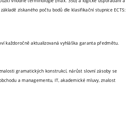
použití vhodné terminologie (max. 35b) a logické uspořádání a
základě získaného počtu bodů dle klasifikační stupnice ECTS:
oví každoročně aktualizovaná vyhláška garanta předmětu.
nalosti gramatických konstrukcí, nárůst slovní zásoby se
 obchodu a managementu, IT, akademické mluvy, znalost