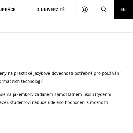
PŘIHLÁSIT
HLEDAT
UPRÁCE
O UNIVERZITĚ
EN
SE
ený na praktické jazykové dovednosti potřebné pro používání
ormačních technologií.
ráce na jakémkoliv zadaném samostatném úkolu (týdenní
ntace), studentovi nebude uděleno hodnocení s možností