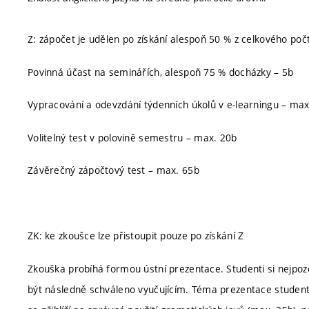
Z: zápočet je udělen po získání alespoň 50 % z celkového poč
Povinná účast na seminářích, alespoň 75 % docházky – 5b
Vypracování a odevzdání týdenních úkolů v e-learningu – max
Volitelný test v polovině semestru – max. 20b
Závěrečný zápočtový test – max. 65b
ZK: ke zkoušce lze přistoupit pouze po získání Z
Zkouška probíhá formou ústní prezentace. Studenti si nejpoz
být následně schváleno vyučujícím. Téma prezentace studenti