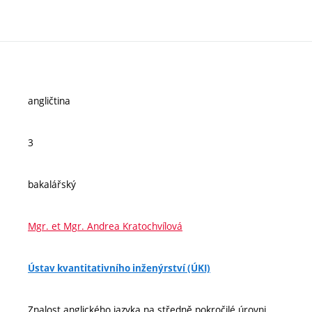
angličtina
3
bakalářský
Mgr. et Mgr. Andrea Kratochvílová
Ústav kvantitativního inženýrství (ÚKI)
Znalost anglického jazyka na středně pokročilé úrovni.