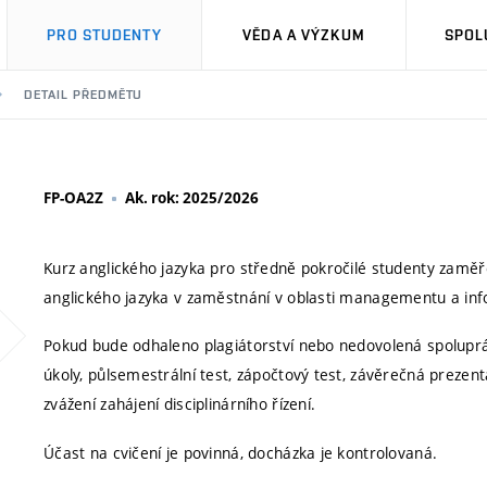
PRO STUDENTY
VĚDA A VÝZKUM
SPOL
DETAIL PŘEDMĚTU
FP-OA2Z
Ak. rok: 2025/2026
Kurz anglického jazyka pro středně pokročilé studenty zaměř
anglického jazyka v zaměstnání v oblasti managementu a inf
Pokud bude odhaleno plagiátorství nebo nedovolená spolup
úkoly, půlsemestrální test, zápočtový test, závěrečná preze
zvážení zahájení disciplinárního řízení.
Účast na cvičení je povinná, docházka je kontrolovaná.