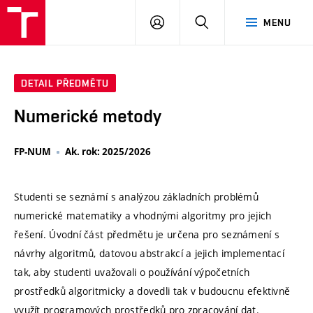
VUT
PŘIHLÁSIT
HLEDAT
MENU
SE
DETAIL PŘEDMĚTU
Numerické metody
FP-NUM
Ak. rok: 2025/2026
Studenti se seznámí s analýzou základních problémů
numerické matematiky a vhodnými algoritmy pro jejich
řešení. Úvodní část předmětu je určena pro seznámení s
návrhy algoritmů, datovou abstrakcí a jejich implementací
tak, aby studenti uvažovali o používání výpočetních
prostředků algoritmicky a dovedli tak v budoucnu efektivně
využít programových prostředků pro zpracování dat.