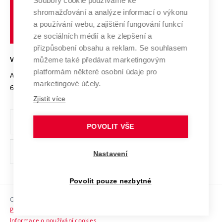
Spolupráce se školami
Soubory cookie používáme ke
Vysoké
Výzkumné infrastruktury
shromažďování a analýze informací o výkonu
Udržitelná univerzita
učení
Služby univerzity
Transfer znalostí
a používání webu, zajištění fungování funkcí
technické
Podnikavá univerzita / ContriBUTe
Mezinárodní dohody
ze sociálních médií a ke zlepšení a
Open Science
v
Bezpečná univerzita
přizpůsobení obsahu a reklam. Se souhlasem
Univerzitní sítě
Brně
Projekty
můžeme také předávat marketingovým
VYSOKÉ UČENÍ TECHNICKÉ V BRNĚ
Vyznamenání
platformám některé osobní údaje pro
Projekty ze strukturálních fondů
Antonínská 548/1
www.vut.cz
marketingové účely.
Organizační struktura
602 00 Brno
vut@vutbr.cz
Specifický výzkum
Zjistit více
Úřední deska
Ochrana osobních údajů
POVOLIT VŠE
(externí
Pracovní příležitosti
Nastavení
odkaz)
Podpora a rozvoj zaměstnanců a studujících
Povolit pouze nezbytné
Rovné příležitosti
Copyright © 2026 VUT
Sociální bezpečí
Prohlášení o přístupnosti
HR Award
Informace o používání cookies