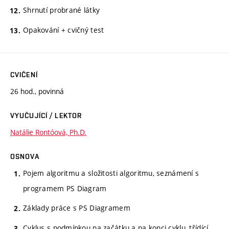
Shrnutí probrané látky
Opakování + cvičný test
CVIČENÍ
26 hod., povinná
VYUČUJÍCÍ / LEKTOR
Natálie Rontóová, Ph.D.
OSNOVA
Pojem algoritmu a složitosti algoritmu, seznámení s
programem PS Diagram
Základy práce s PS Diagramem
Cyklus s podmínkou na začátku a na konci cyklu, třídící