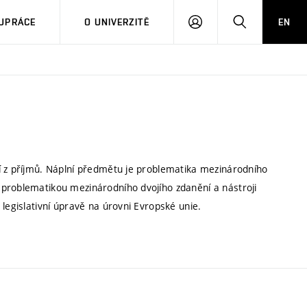
PŘIHLÁSIT
HLEDAT
UPRÁCE
O UNIVERZITĚ
EN
SE
í z příjmů. Náplní předmětu je problematika mezinárodního
 problematikou mezinárodního dvojího zdanění a nástroji
legislativní úpravě na úrovni Evropské unie.