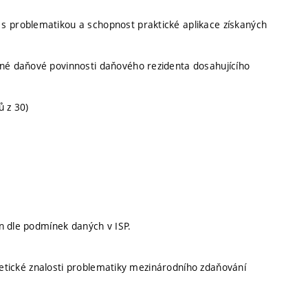
s problematikou a schopnost praktické aplikace získaných
dné daňové povinnosti daňového rezidenta dosahujícího
ů z 30)
n dle podmínek daných v ISP.
oretické znalosti problematiky mezinárodního zdaňování