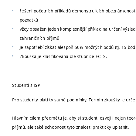
řešení početních příkladů demonstrujících obeznámenost 
poznatků
vždy obsažen jeden komplexnější příklad na určení výsle
zahraničních příjmů
je zapotřebí získat alespoň 50% možných bodů (tj. 15 bod
Zkouška je klasifikována dle stupnice ECTS.
Studenti s ISP
Pro studenty platí ty samé podmínky. Termín zkoušky je urče
Hlavním cílem předmětu je, aby si studenti osvojili nejen te
příjmů, ale také schopnost tyto znalosti prakticky uplatnit.