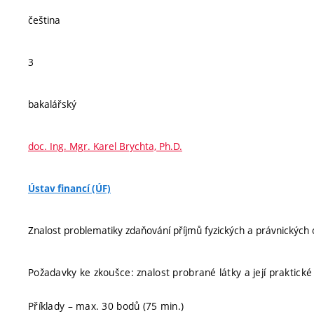
čeština
3
bakalářský
doc. Ing. Mgr. Karel Brychta, Ph.D.
Ústav financí (ÚF)
Znalost problematiky zdaňování příjmů fyzických a právnických 
Požadavky ke zkoušce: znalost probrané látky a její praktické
Příklady – max. 30 bodů (75 min.)