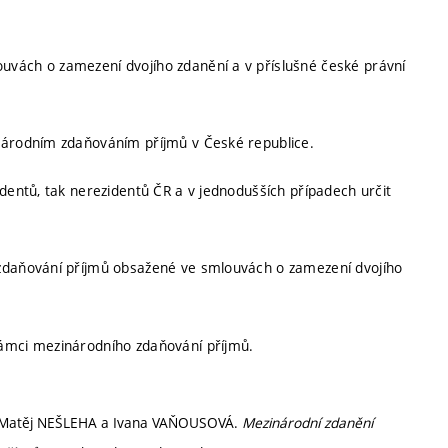
uvách o zamezení dvojího zdanění a v příslušné české právní
inárodním zdaňováním příjmů v České republice.
identů, tak nerezidentů ČR a v jednodušších případech určit
 zdaňování příjmů obsažené ve smlouvách o zamezení dvojího
rámci mezinárodního zdaňování příjmů.
K, Matěj NEŠLEHA a Ivana VAŇOUSOVÁ.
Mezinárodní zdanění