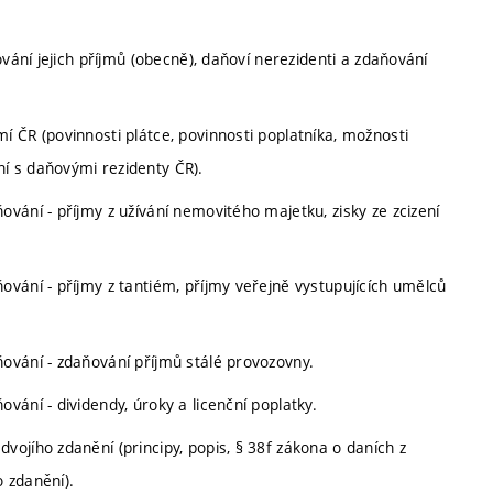
vání jejich příjmů (obecně), daňoví nerezidenti a zdaňování
 ČR (povinnosti plátce, povinnosti poplatníka, možnosti
í s daňovými rezidenty ČR).
vání - příjmy z užívání nemovitého majetku, zisky ze zcizení
vání - příjmy z tantiém, příjmy veřejně vystupujících umělců
ování - zdaňování příjmů stálé provozovny.
ání - dividendy, úroky a licenční poplatky.
ojího zdanění (principy, popis, § 38f zákona o daních z
 zdanění).