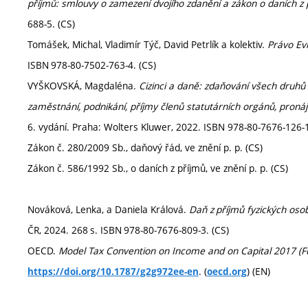
příjmů: smlouvy o zamezení dvojího zdanění a zákon o daních z 
688-5. (CS)
Tomášek, Michal, Vladimír Týč, David Petrlík a kolektiv.
Právo Evr
ISBN 978‑80‑7502‑763‑4. (CS)
VYŠKOVSKÁ, Magdaléna.
Cizinci a daně: zdaňování všech druhů p
zaměstnání, podnikání, příjmy členů statutárních orgánů, pronáje
6. vydání. Praha: Wolters Kluwer, 2022. ISBN 978-80-7676-126-1
Zákon č. 280/2009 Sb., daňový řád, ve znění p. p. (CS)
Zákon č. 586/1992 Sb., o daních z příjmů, ve znění p. p. (CS)
Nováková, Lenka, a Daniela Králová.
Daň z příjmů fyzických os
ČR, 2024. 268 s. ISBN 978‑80‑7676‑809‑3. (CS)
OECD.
Model Tax Convention on Income and on Capital 2017 (Fu
. (
) (EN)
https://doi.org/10.1787/g2g972ee-en
oecd.org