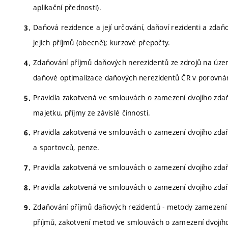
aplikační přednosti).
Daňová rezidence a její určování, daňoví rezidenti a zdaňo
jejich příjmů (obecně); kurzové přepočty.
Zdaňování příjmů daňových nerezidentů ze zdrojů na území
daňové optimalizace daňových nerezidentů ČR v porovnán
Pravidla zakotvená ve smlouvách o zamezení dvojího zdaňo
majetku, příjmy ze závislé činnosti.
Pravidla zakotvená ve smlouvách o zamezení dvojího zdaňo
a sportovců, penze.
Pravidla zakotvená ve smlouvách o zamezení dvojího zdaň
Pravidla zakotvená ve smlouvách o zamezení dvojího zdaňov
Zdaňování příjmů daňových rezidentů - metody zamezení dv
příjmů, zakotvení metod ve smlouvách o zamezení dvojího