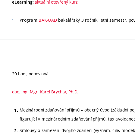
aktuální otevřený kurz
eLearning:
Program
BAK-UAD
bakalářský 3 ročník, letní semestr, povi
20 hod., nepovinná
doc. Ing. Mgr. Karel Brychta, Ph.D.
Mezinárodní zdaňování příjmů – obecný úvod (základní pojm
figurující v mezinárodním zdaňování příjmů, tax avoidance
Smlouvy o zamezení dvojího zdanění (význam, cíle, model