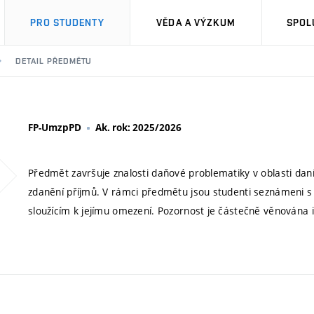
PRO STUDENTY
VĚDA A VÝZKUM
SPOL
DETAIL PŘEDMĚTU
FP-UmzpPD
Ak. rok: 2025/2026
Předmět završuje znalosti daňové problematiky v oblasti dan
zdanění příjmů. V rámci předmětu jsou studenti seznámeni s
sloužícím k jejímu omezení. Pozornost je částečně věnována i 