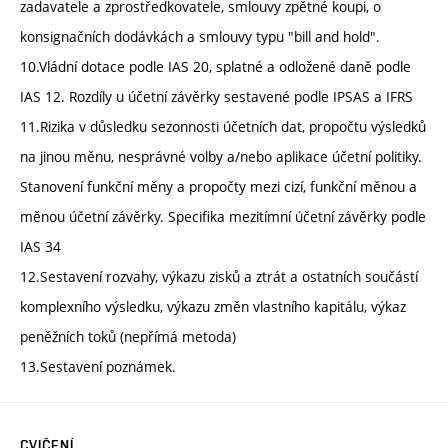
zadavatele a zprostředkovatele, smlouvy zpětné koupi, o
konsignačních dodávkách a smlouvy typu "bill and hold".
10.Vládní dotace podle IAS 20, splatné a odložené daně podle
IAS 12. Rozdíly u účetní závěrky sestavené podle IPSAS a IFRS
11.Rizika v důsledku sezonnosti účetních dat, propočtu výsledků
na jinou měnu, nesprávné volby a/nebo aplikace účetní politiky.
Stanovení funkční měny a propočty mezi cizí, funkční měnou a
měnou účetní závěrky. Specifika mezitímní účetní závěrky podle
IAS 34
12.Sestavení rozvahy, výkazu zisků a ztrát a ostatních součástí
komplexního výsledku, výkazu změn vlastního kapitálu, výkaz
peněžních toků (nepřímá metoda)
13.Sestavení poznámek.
CVIČENÍ