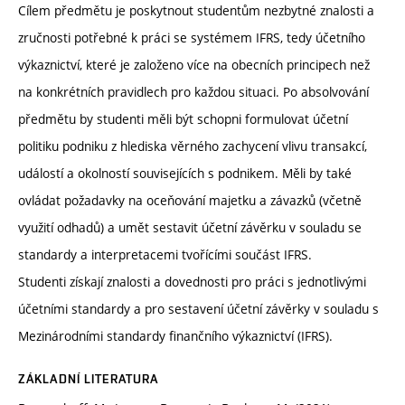
Cílem předmětu je poskytnout studentům nezbytné znalosti a
zručnosti potřebné k práci se systémem IFRS, tedy účetního
výkaznictví, které je založeno více na obecních principech než
na konkrétních pravidlech pro každou situaci. Po absolvování
předmětu by studenti měli být schopni formulovat účetní
politiku podniku z hlediska věrného zachycení vlivu transakcí,
událostí a okolností souvisejících s podnikem. Měli by také
ovládat požadavky na oceňování majetku a závazků (včetně
využití odhadů) a umět sestavit účetní závěrku v souladu se
standardy a interpretacemi tvořícími součást IFRS.
Studenti získají znalosti a dovednosti pro práci s jednotlivými
účetními standardy a pro sestavení účetní závěrky v souladu s
Mezinárodními standardy finančního výkaznictví (IFRS).
ZÁKLADNÍ LITERATURA