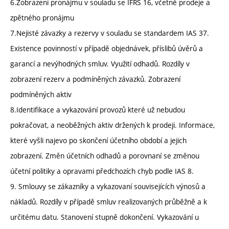
6.Zobrazení pronájmu v souladu se IFRS 16, včetně prodeje a
zpětného pronájmu
7.Nejisté závazky a rezervy v souladu se standardem IAS 37.
Existence povinností v případě objednávek, příslibů úvěrů a
garancí a nevýhodných smluv. Využití odhadů. Rozdíly v
zobrazení rezerv a podmíněných závazků. Zobrazení
podmíněných aktiv
8.Identifikace a vykazování provozů které už nebudou
pokračovat, a neoběžných aktiv držených k prodeji. Informace,
které vyšli najevo po skončení účetního období a jejich
zobrazení. Změn účetních odhadů a porovnaní se změnou
účetní politiky a opravami předchozích chyb podle IAS 8.
9. Smlouvy se zákazníky a vykazovaní souvisejících výnosů a
nákladů. Rozdíly v případě smluv realizovaných průběžně a k
určitému datu. Stanovení stupně dokončení. Vykazování u