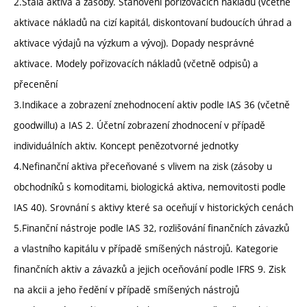
2.Stálá aktiva a zásoby. Stanovení pořizovacích nákladů (včetně
aktivace nákladů na cizí kapitál, diskontovaní budoucích úhrad a
aktivace výdajů na výzkum a vývoj). Dopady nesprávné
aktivace. Modely pořizovacích nákladů (včetně odpisů) a
přecenění
3.Indikace a zobrazení znehodnocení aktiv podle IAS 36 (včetně
goodwillu) a IAS 2. Účetní zobrazení zhodnocení v případě
individuálních aktiv. Koncept penězotvorné jednotky
4.Nefinanční aktiva přeceňované s vlivem na zisk (zásoby u
obchodníků s komoditami, biologická aktiva, nemovitosti podle
IAS 40). Srovnání s aktivy které sa oceňují v historických cenách
5.Finanční nástroje podle IAS 32, rozlišování finančních závazků
a vlastního kapitálu v případě smíšených nástrojů. Kategorie
finančních aktiv a závazků a jejich oceňování podle IFRS 9. Zisk
na akcii a jeho ředění v případě smíšených nástrojů