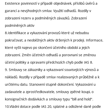
Existence povinností v případě objednávek, příslibů úvěrů a
garancí a nevýhodných smluv. Využití odhadů. Rozdíly v
zobrazení rezerv a podmíněných závazků. Zobrazení
podmíněných aktiv
8.Identifikace a vykazování provozů které už nebudou
pokračovat, a neoběžných aktiv držených k prodeji. Informace,
které vyšli najevo po skončení účetního období a jejich
zobrazení. Změn účetních odhadů a porovnaní se změnou
účetní politiky a opravami předchozích chyb podle IAS 8.
9. Smlouvy se zákazníky a vykazovaní souvisejících výnosů a
nákladů. Rozdíly v případě smluv realizovaných průběžně a k
určitému datu. Stanovení stupně dokončení. Vykazování u
zadavatele a zprostředkovatele, smlouvy zpětné koupi, o
konsignačních dodávkách a smlouvy typu "bill and hold".
10.Vládní dotace podle IAS 20, splatné a odložené daně podle