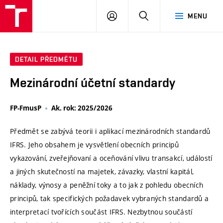
VUT
PŘIHLÁSIT
HLEDAT
MENU
SE
DETAIL PŘEDMĚTU
Mezinárodní účetní standardy
FP-FmusP
Ak. rok: 2025/2026
Předmět se zabývá teorii i aplikací mezinárodních standardů
IFRS. Jeho obsahem je vysvětlení obecních principů
vykazování, zveřejňovaní a oceňování vlivu transakcí, událostí
a jiných skutečností na majetek, závazky, vlastní kapitál,
náklady, výnosy a peněžní toky a to jak z pohledu obecních
principů, tak specifických požadavek vybraných standardů a
interpretací tvořících součást IFRS. Nezbytnou součástí