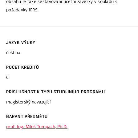
obsahu je také sestavovaní účetní závěrky v souladu s
požadavky IFRS.
JAZYK VÝUKY
čeština
POČET KREDITŮ
6
PŘÍSLUŠNOST K TYPU STUDIJNÍHO PROGRAMU
magisterský navazující
GARANT PŘEDMĚTU
prof. Ing. Miloš Tumpach, Ph.D.