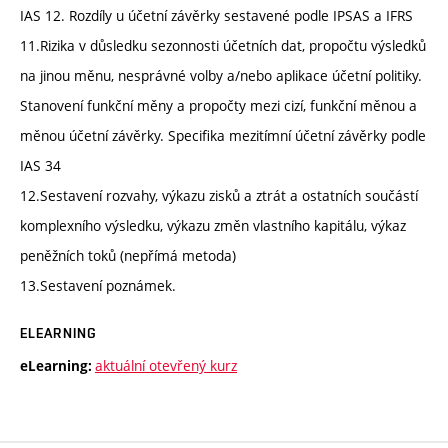
IAS 12. Rozdíly u účetní závěrky sestavené podle IPSAS a IFRS
11.Rizika v důsledku sezonnosti účetních dat, propočtu výsledků
na jinou měnu, nesprávné volby a/nebo aplikace účetní politiky.
Stanovení funkční měny a propočty mezi cizí, funkční měnou a
měnou účetní závěrky. Specifika mezitímní účetní závěrky podle
IAS 34
12.Sestavení rozvahy, výkazu zisků a ztrát a ostatních součástí
komplexního výsledku, výkazu změn vlastního kapitálu, výkaz
peněžních toků (nepřímá metoda)
13.Sestavení poznámek.
ELEARNING
aktuální otevřený kurz
eLearning: