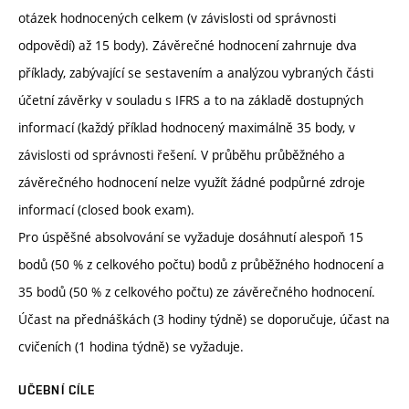
otázek hodnocených celkem (v závislosti od správnosti
odpovědí) až 15 body). Závěrečné hodnocení zahrnuje dva
příklady, zabývající se sestavením a analýzou vybraných části
účetní závěrky v souladu s IFRS a to na základě dostupných
informací (každý příklad hodnocený maximálně 35 body, v
závislosti od správnosti řešení. V průběhu průběžného a
závěrečného hodnocení nelze využít žádné podpůrné zdroje
informací (closed book exam).
Pro úspěšné absolvování se vyžaduje dosáhnutí alespoň 15
bodů (50 % z celkového počtu) bodů z průběžného hodnocení a
35 bodů (50 % z celkového počtu) ze závěrečného hodnocení.
Účast na přednáškách (3 hodiny týdně) se doporučuje, účast na
cvičeních (1 hodina týdně) se vyžaduje.
UČEBNÍ CÍLE