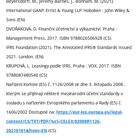
Beyersdorff, M., Jeremy Barnes, J., Bonham, M. (2021).
International GAAP. Ernst & Young LLP. Hoboken : John Wiley &
Sons (EN)
DVOŘÁKOVÁ, D. Finanční účetnictví a výkaznictví. Praha :
Management Press, 2017. ISBN 9788026506928 (CS)
IFRS Foundation (2021). The Annotated IFRS® Standards Issued
2021. London. (EN)
KRUPOVÁ, L. Leasingy podle IFRS. Praha : VOX, 2017. ISBN
9788087480540 (CS)
Nařízení Komise (ES) č. 1126/2008 ze dne 3. listopadu 2008 ,
kterým se přijímají některé mezinárodní účetní standardy v
souladu s nařízením Evropského parlamentu a Rady (ES) č.
1606/2002 Dostupné na:
https://eur-lex.europa.eu/legal-
content/CS/TXT/PDF/?uri=CELEX:02008R1126-
(CS)
20210101&from=EN