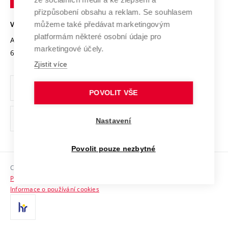
Open Science
v
Bezpečná univerzita
přizpůsobení obsahu a reklam. Se souhlasem
Univerzitní sítě
Brně
Projekty
můžeme také předávat marketingovým
VYSOKÉ UČENÍ TECHNICKÉ V BRNĚ
Vyznamenání
platformám některé osobní údaje pro
Projekty ze strukturálních fondů
Antonínská 548/1
www.vut.cz
marketingové účely.
Organizační struktura
602 00 Brno
vut@vutbr.cz
Specifický výzkum
Zjistit více
Úřední deska
Ochrana osobních údajů
POVOLIT VŠE
(externí
Pracovní příležitosti
Nastavení
odkaz)
Podpora a rozvoj zaměstnanců a studujících
Povolit pouze nezbytné
Rovné příležitosti
Copyright © 2026 VUT
Sociální bezpečí
Prohlášení o přístupnosti
HR Award
Informace o používání cookies
Kontakty