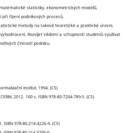
 matematické statistiky, ekonometrických modelů,
tí při řízení podnikových procesů.
tatistické metody na takové teoretické a praktické úrovni,
 vyhodnocení. Rozvíjet vědomí a schopnosti studentů využívat
notlivých činností podniku.
malizační institut, 1994. (CS)
í CERM, 2012. 100 s. ISBN 978-80-7204-789-5. (CS)
11. ISBN 978-80-214-4226-9. (CS)
09. ISBN 978-80-214-3295-6.