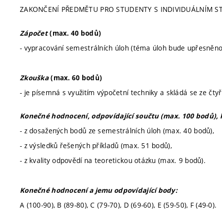
ZAKONČENÍ PŘEDMĚTU PRO STUDENTY S INDIVIDUÁLNÍM S
Zápočet
(max. 40 bodů)
- vypracování semestrálních úloh (téma úloh bude upřesně
Zkouška
(max. 60 bodů)
- je písemná s využitím výpočetní techniky a skládá se ze čty
Konečné hodnocení, odpovídající součtu (max. 100 bodů), 
- z dosažených bodů ze semestrálních úloh (max. 40 bodů),
- z výsledků řešených příkladů (max. 51 bodů),
- z kvality odpovědí na teoretickou otázku (max. 9 bodů).
Konečné hodnocení a jemu odpovídající body:
A (100-90), B (89-80), C (79-70), D (69-60), E (59-50), F (49-0).