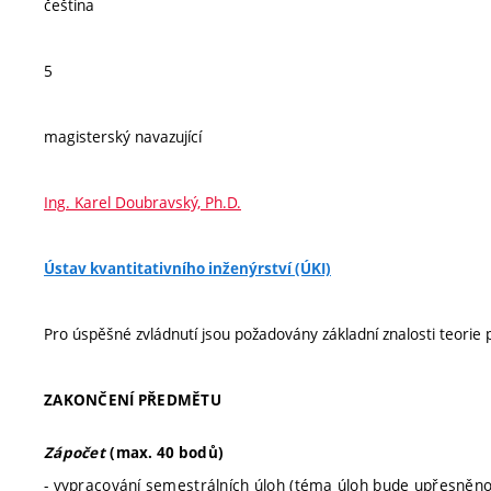
čeština
5
magisterský navazující
Ing. Karel Doubravský, Ph.D.
Ústav kvantitativního inženýrství (ÚKI)
Pro úspěšné zvládnutí jsou požadovány základní znalosti teorie 
ZAKONČENÍ PŘEDMĚTU
Zápočet
(max. 40 bodů)
- vypracování semestrálních úloh (téma úloh bude upřesně