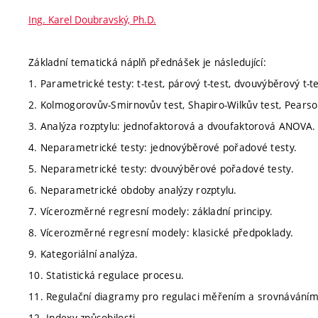
Ing. Karel Doubravský, Ph.D.
Základní tematická náplň přednášek je následující:
1. Parametrické testy: t-test, párový t-test, dvouvýběrový t-tes
2. Kolmogorovův-Smirnovův test, Shapiro-Wilkův test, Pearso
3. Analýza rozptylu: jednofaktorová a dvoufaktorová ANOVA.
4. Neparametrické testy: jednovýběrové pořadové testy.
5. Neparametrické testy: dvouvýběrové pořadové testy.
6. Neparametrické obdoby analýzy rozptylu.
7. Vícerozměrné regresní modely: základní principy.
8. Vícerozměrné regresní modely: klasické předpoklady.
9. Kategoriální analýza.
10. Statistická regulace procesu.
11. Regulační diagramy pro regulaci měřením a srovnáváním
12. Indexy způsobilosti.