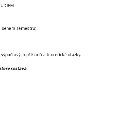
TUDIEM
no během semestru).
ř výpočtových příkladů a teoretické otázky.
:
které sestává