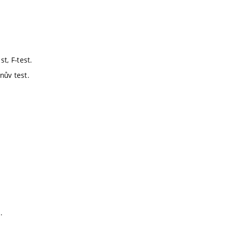
t, F-test.
nův test.
.