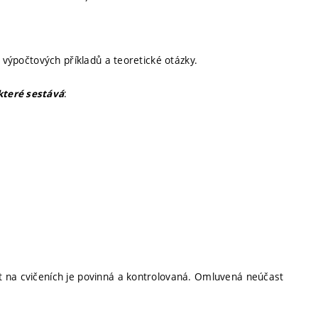
ř výpočtových příkladů a teoretické otázky.
:
které sestává
t na cvičeních je povinná a kontrolovaná. Omluvená neúčast