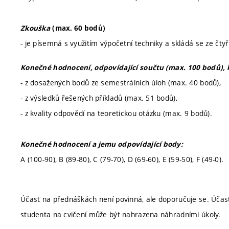
Zkouška
(max. 60 bodů)
- je písemná s využitím výpočetní techniky a skládá se ze čty
Konečné hodnocení, odpovídající součtu (max. 100 bodů), 
- z dosažených bodů ze semestrálních úloh (max. 40 bodů),
- z výsledků řešených příkladů (max. 51 bodů),
- z kvality odpovědí na teoretickou otázku (max. 9 bodů).
Konečné hodnocení a jemu odpovídající body:
A (100-90), B (89-80), C (79-70), D (69-60), E (59-50), F (49-0).
Účast na přednáškách není povinná, ale doporučuje se. Účas
studenta na cvičení může být nahrazena náhradními úkoly.