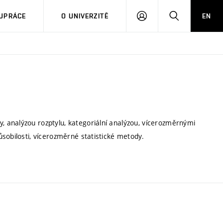
PŘIHLÁSIT
HLEDAT
UPRÁCE
O UNIVERZITĚ
EN
SE
 analýzou rozptylu, kategoriální analýzou, vícerozměrnými
sobilosti, vícerozměrné statistické metody.