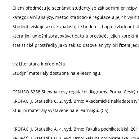
Cílem předmětu je seznámit studenty se základními principy
kategoriální analýzy, metod statistické regulace a jejich využi
Studenti získají takové znalosti, že budou schopni zvládnout s
která jim umožní zpracovávat data a provádět jejich korektní
statistické prostředky jako základ datové anlýzy při řízení jed
viz Literatura k předmětu.
Studijní materiály dostupné na e-learningu.
CSN ISO 8258 Shewhartovy regulační diagramy. Praha: Český nor
KROPÁČ, J. Statistika C. 2. vyd. Brno: Akademické nakladatelstv
Studijní materiály vystavené na e-learningu. (CS)
KROPÁČ, J. Statistika A. 4. vyd. Brno: Fakulta podnikatelská, 20
KROPÁČ, J. Statistika B. 2. vyd. Brno: Fakulta podnikatelská, 20