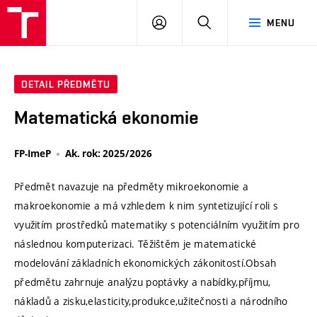
VUT
PŘIHLÁSIT
HLEDAT
MENU
SE
DETAIL PŘEDMĚTU
Matematická ekonomie
FP-ImeP
Ak. rok: 2025/2026
Předmět navazuje na předměty mikroekonomie a
makroekonomie a má vzhledem k nim syntetizující roli s
využitím prostředků matematiky s potenciálním využitím pro
následnou komputerizaci. Těžištěm je matematické
modelování základních ekonomických zákonitostí.Obsah
předmětu zahrnuje analýzu poptávky a nabídky,příjmu,
nákladů a zisku,elasticity,produkce,užitečnosti a národního