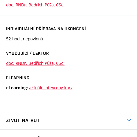
doc. RNDr. Bedřich Půža, CSc.
INDIVIDUÁLNÍ PŘÍPRAVA NA UKONČENÍ
52 hod., nepovinná
VYUČUJÍCÍ / LEKTOR
doc. RNDr. Bedřich Půža, CSc.
ELEARNING
aktuální otevřený kurz
eLearning:
ŽIVOT NA VUT
Atmosféra VUT