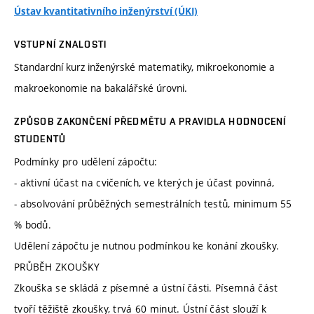
Ústav kvantitativního inženýrství (ÚKI)
VSTUPNÍ ZNALOSTI
Standardní kurz inženýrské matematiky, mikroekonomie a
makroekonomie na bakalářské úrovni.
ZPŮSOB ZAKONČENÍ PŘEDMĚTU A PRAVIDLA HODNOCENÍ
STUDENTŮ
Podmínky pro udělení zápočtu:
- aktivní účast na cvičeních, ve kterých je účast povinná,
- absolvování průběžných semestrálních testů, minimum 55
% bodů.
Udělení zápočtu je nutnou podmínkou ke konání zkoušky.
PRŮBĚH ZKOUŠKY
Zkouška se skládá z písemné a ústní části. Písemná část
tvoří těžiště zkoušky, trvá 60 minut. Ústní část slouží k