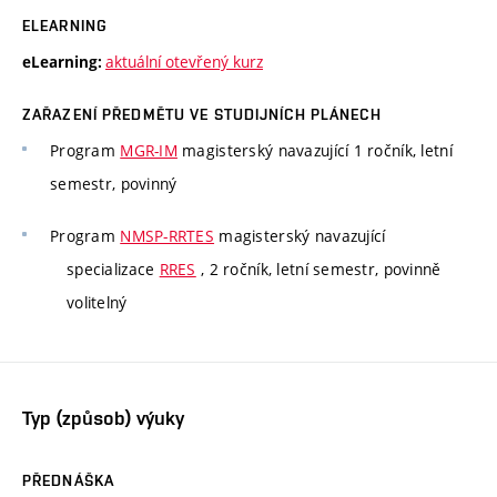
ELEARNING
aktuální otevřený kurz
eLearning:
ZAŘAZENÍ PŘEDMĚTU VE STUDIJNÍCH PLÁNECH
Program
MGR-IM
magisterský navazující 1 ročník, letní
semestr, povinný
Program
NMSP-RRTES
magisterský navazující
specializace
RRES
, 2 ročník, letní semestr, povinně
volitelný
Typ (způsob) výuky
PŘEDNÁŠKA