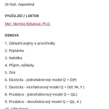
26 hod., nepovinná
VYUČUJÍCÍ / LEKTOR
Mgr. Martina Bobalová, Ph.D.
OSNOVA
1. Základní pojmy a prostředky
2. Poptávka
3. Nabídka
4. Příjem, náklady,
5. Zisk
6. Elasticita - jednofaktorový model Q = D(P)
7. Elasticita - vícefaktorový model Q = D(P, PA, Y )
8. Produkce - jednofaktorový model Q = Q(L)
9. Produkce - dvoufaktorový model Q = Q(L, K )
10. Užitečnost