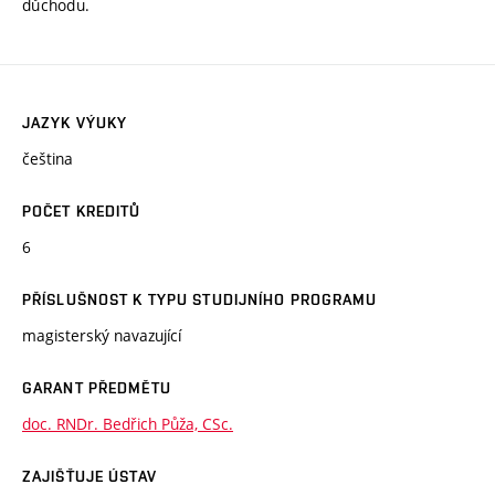
důchodu.
JAZYK VÝUKY
čeština
POČET KREDITŮ
6
PŘÍSLUŠNOST K TYPU STUDIJNÍHO PROGRAMU
magisterský navazující
GARANT PŘEDMĚTU
doc. RNDr. Bedřich Půža, CSc.
ZAJIŠŤUJE ÚSTAV