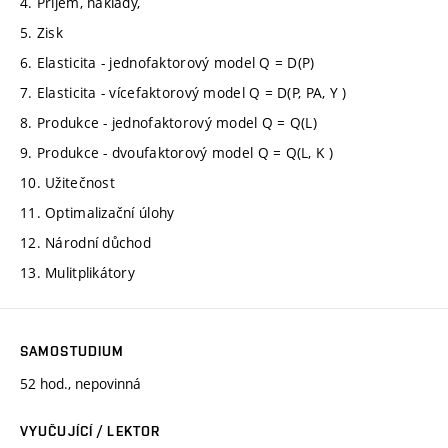
4. Příjem, náklady,
5. Zisk
6. Elasticita - jednofaktorový model Q = D(P)
7. Elasticita - vícefaktorový model Q = D(P, PA, Y )
8. Produkce - jednofaktorový model Q = Q(L)
9. Produkce - dvoufaktorový model Q = Q(L, K )
10. Užitečnost
11. Optimalizační úlohy
12. Národní důchod
13. Mulitplikátory
SAMOSTUDIUM
52 hod., nepovinná
VYUČUJÍCÍ / LEKTOR