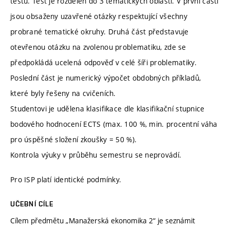
testu. Test je rozdělen do 3 tematických oblastí. V první části
jsou obsaženy uzavřené otázky respektující všechny
probrané tematické okruhy. Druhá část představuje
otevřenou otázku na zvolenou problematiku, zde se
předpokládá ucelená odpověď v celé šíři problematiky.
Poslední část je numerický výpočet obdobných příkladů,
které byly řešeny na cvičeních.
Studentovi je udělena klasifikace dle klasifikační stupnice
bodového hodnocení ECTS (max. 100 %, min. procentní váha
pro úspěšné složení zkoušky = 50 %).
Kontrola výuky v průběhu semestru se neprovádí.
Pro ISP platí identické podmínky.
UČEBNÍ CÍLE
Cílem předmětu „Manažerská ekonomika 2“ je seznámit