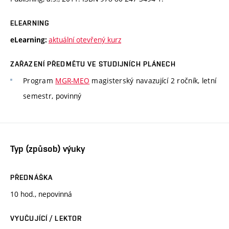
ELEARNING
aktuální otevřený kurz
eLearning:
ZAŘAZENÍ PŘEDMĚTU VE STUDIJNÍCH PLÁNECH
Program
MGR-MEO
magisterský navazující 2 ročník, letní
semestr, povinný
Typ (způsob) výuky
PŘEDNÁŠKA
10 hod., nepovinná
VYUČUJÍCÍ / LEKTOR