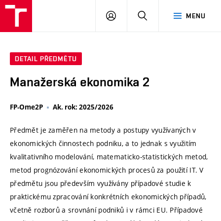
VUT
PŘIHLÁSIT
HLEDAT
MENU
SE
DETAIL PŘEDMĚTU
Manažerská ekonomika 2
FP-Ome2P
Ak. rok: 2025/2026
Předmět je zaměřen na metody a postupy využívaných v
ekonomických činnostech podniku, a to jednak s využitím
kvalitativního modelování, matematicko-statistických metod,
metod prognózování ekonomických procesů za použití IT. V
předmětu jsou především využívány případové studie k
praktickému zpracování konkrétních ekonomických případů,
včetně rozborů a srovnání podniků i v rámci EU. Případové