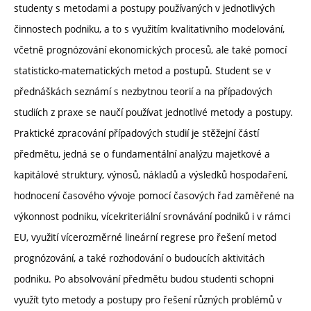
studenty s metodami a postupy používaných v jednotlivých
činnostech podniku, a to s využitím kvalitativního modelování,
včetně prognózování ekonomických procesů, ale také pomocí
statisticko-matematických metod a postupů. Student se v
přednáškách seznámí s nezbytnou teorií a na případových
studiích z praxe se naučí používat jednotlivé metody a postupy.
Praktické zpracování případových studií je stěžejní částí
předmětu, jedná se o fundamentální analýzu majetkové a
kapitálové struktury, výnosů, nákladů a výsledků hospodaření,
hodnocení časového vývoje pomocí časových řad zaměřené na
výkonnost podniku, vícekriteriální srovnávání podniků i v rámci
EU, využití vícerozměrné lineární regrese pro řešení metod
prognózování, a také rozhodování o budoucích aktivitách
podniku. Po absolvování předmětu budou studenti schopni
využít tyto metody a postupy pro řešení různých problémů v