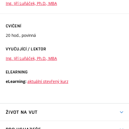
Ing. Jiří Luňáček, Ph.D., MBA
CVIČENÍ
20 hod., povinná
VYUČUJÍCÍ / LEKTOR
Ing. Jiří Luňáček, Ph.D., MBA
ELEARNING
aktuální otevřený kurz
eLearning:
ŽIVOT NA VUT
Atmosféra VUT