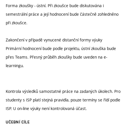
Forma zkoušky - ústní. Při zkoušce bude diskutována i
semestrální práce a její hodnocení bude částečně zohledněno
při zkoušce.
Zakončení v případě vynucené distanční formy výuky
Primární hodnocení bude podle projektu, ústní zkouška bude
přes Teams. Přesný průběh zkoušky bude uveden na e-
learningu.
Kontrola výsledků samostatné práce na zadaných úkolech. Pro
studenty s ISP platí stejná pravidla, pouze termíny se řídí podle
ISP. U on-line výuky není kontrolovaná účast.
UČEBNÍ CÍLE