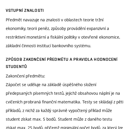
VSTUPNÍ ZNALOSTI
Předmět navazuje na znalosti v oblastech teorie tržní
ekonomiky, teorii peněz, způsoby provádění expanzivní a
restriktivní monetární a fiskální politiky v otevřené ekonomice,
základní činnosti institucí bankovního systému.
ZPŮSOB ZAKONČENÍ PŘEDMĚTU A PRAVIDLA HODNOCENÍ
STUDENTŮ
Zakončení předmětu:
Zápočet se uděluje na základě úspěšného složení
předepsaných písemných testů, jejichž obsahovou náplní je na
cvičeních probraná finanční matematika. Testy se skládají z pěti
příkladů, z nichž za každý správně vypočtený příklad může
student získat max. 5 bodů. Student může z daného testu
získat max. 25 bodů, přičemž minimální počet bodů, za který lze