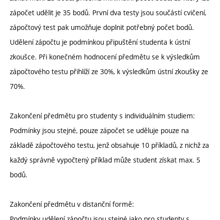
zápočet udělit je 35 bodů. První dva testy jsou součástí cvičení,
zápočtový test pak umožňuje doplnit potřebný počet bodů.
Udělení zápočtu je podmínkou připuštění studenta k ústní
zkoušce. Při konečném hodnocení předmětu se k výsledkům
zápočtového testu přihlíží ze 30%, k výsledkům ústní zkoušky ze
70%.
Zakončení předmětu pro studenty s individuálním studiem:
Podmínky jsou stejné, pouze zápočet se uděluje pouze na
základě zápočtového testu, jenž obsahuje 10 příkladů, z nichž za
každý správně vypočtený příklad může student získat max. 5
bodů.
Zakončení předmětu v distanční formě:
Podmínky udělení zápočtu jsou stejné jako pro studenty s