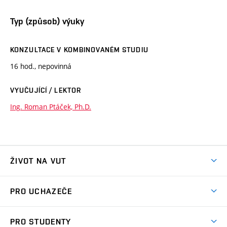
Typ (způsob) výuky
KONZULTACE V KOMBINOVANÉM STUDIU
16 hod., nepovinná
VYUČUJÍCÍ / LEKTOR
Ing. Roman Ptáček, Ph.D.
ŽIVOT NA VUT
Atmosféra VUT
PRO UCHAZEČE
Prostory školy
Proč na VUT
Koleje
PRO STUDENTY