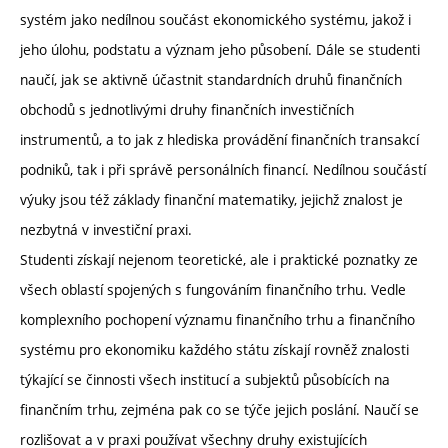
systém jako nedílnou součást ekonomického systému, jakož i
jeho úlohu, podstatu a význam jeho působení. Dále se studenti
naučí, jak se aktivně účastnit standardních druhů finančních
obchodů s jednotlivými druhy finančních investičních
instrumentů, a to jak z hlediska provádění finančních transakcí
podniků, tak i při správě personálních financí. Nedílnou součástí
výuky jsou též základy finanční matematiky, jejichž znalost je
nezbytná v investiční praxi.
Studenti získají nejenom teoretické, ale i praktické poznatky ze
všech oblastí spojených s fungováním finančního trhu. Vedle
komplexního pochopení významu finančního trhu a finančního
systému pro ekonomiku každého státu získají rovněž znalosti
týkající se činnosti všech institucí a subjektů působících na
finančním trhu, zejména pak co se týče jejich poslání. Naučí se
rozlišovat a v praxi používat všechny druhy existujících