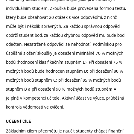
individuálním studiem. Zkouška bude provedena formou testu,
který bude obsahovat 20 otázek s více odpověďmi, z nichž
může být i několik správných. Za každou správnou odpověď
obdrží student bod, za každou chybnou odpověď mu bude bod
odečten. Nezatržené odpovědi se nehodnotí. Podmínkou pro
úspěšné složení zkoušky je dosažení mininálně 70 % možných
bodů (hodnocení klasifikačním stupněm E). Při dosažení 75 %
možných bodů bude hodnocen stupněm D; při dosažení 80 %
možných bodů stupněm C; při dosažení 85 % možných bodů
stupněm B a při dosažení 90 % možných bodů stupněm A.
Je plně v kompetenci učitele. Aktivní účast ve výuce, průběžná
kontrola vědomostí ve cvičení.
UČEBNÍ CÍLE
Základním cílem předmětu je naučit studenty chápat finanční