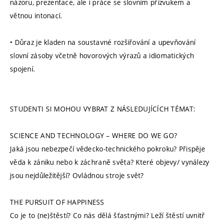
názoru, prezentace, ale i práce se slovním přízvukem a
větnou intonací.
• Důraz je kladen na soustavné rozšiřování a upevňování
slovní zásoby včetně hovorových výrazů a idiomatických
spojení.
STUDENTI SI MOHOU VYBRAT Z NÁSLEDUJÍCÍCH TÉMAT:
SCIENCE AND TECHNOLOGY – WHERE DO WE GO?
Jaká jsou nebezpečí vědecko-technického pokroku? Přispěje
věda k zániku nebo k záchraně světa? Které objevy/ vynálezy
jsou nejdůležitější? Ovládnou stroje svět?
THE PURSUIT OF HAPPINESS
Co je to (ne)štěstí? Co nás dělá šťastnými? Leží štěstí uvnitř