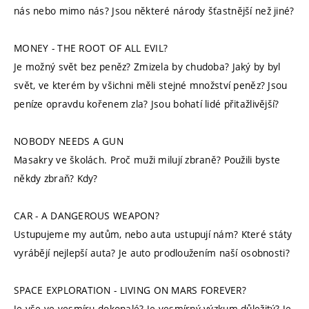
nás nebo mimo nás? Jsou některé národy šťastnější než jiné?
MONEY - THE ROOT OF ALL EVIL?
Je možný svět bez peněz? Zmizela by chudoba? Jaký by byl
svět, ve kterém by všichni měli stejné množství peněz? Jsou
peníze opravdu kořenem zla? Jsou bohatí lidé přitažlivější?
NOBODY NEEDS A GUN
Masakry ve školách. Proč muži milují zbraně? Použili byste
někdy zbraň? Kdy?
CAR - A DANGEROUS WEAPON?
Ustupujeme my autům, nebo auta ustupují nám? Které státy
vyrábějí nejlepší auta? Je auto prodloužením naší osobnosti?
SPACE EXPLORATION - LIVING ON MARS FOREVER?
Je vše ve vesmíru dokonalé? Je vesmírný výzkum důležitý? Je