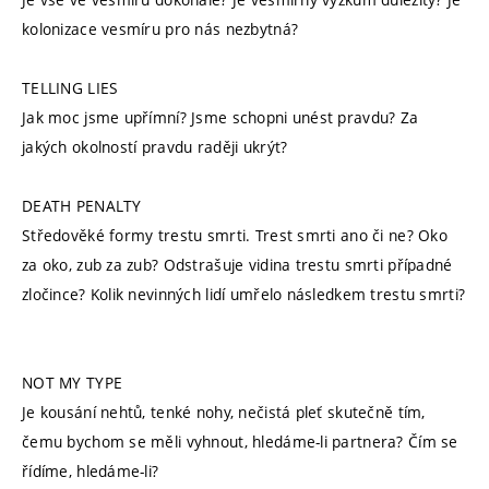
kolonizace vesmíru pro nás nezbytná?
TELLING LIES
Jak moc jsme upřímní? Jsme schopni unést pravdu? Za
jakých okolností pravdu raději ukrýt?
DEATH PENALTY
Středověké formy trestu smrti. Trest smrti ano či ne? Oko
za oko, zub za zub? Odstrašuje vidina trestu smrti případné
zločince? Kolik nevinných lidí umřelo následkem trestu smrti?
NOT MY TYPE
Je kousání nehtů, tenké nohy, nečistá pleť skutečně tím,
čemu bychom se měli vyhnout, hledáme-li partnera? Čím se
řídíme, hledáme-li?