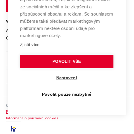
technické
Podnikavá univerzita / ContriBUTe
Mezinárodní dohody
ze sociálních médií a ke zlepšení a
Open Science
v
Bezpečná univerzita
přizpůsobení obsahu a reklam. Se souhlasem
Univerzitní sítě
Brně
Projekty
můžeme také předávat marketingovým
VYSOKÉ UČENÍ TECHNICKÉ V BRNĚ
Vyznamenání
platformám některé osobní údaje pro
Projekty ze strukturálních fondů
Antonínská 548/1
www.vut.cz
marketingové účely.
Organizační struktura
602 00 Brno
vut@vutbr.cz
Specifický výzkum
Zjistit více
Úřední deska
Ochrana osobních údajů
POVOLIT VŠE
(externí
Pracovní příležitosti
Nastavení
odkaz)
Podpora a rozvoj zaměstnanců a studujících
Povolit pouze nezbytné
Rovné příležitosti
Copyright © 2026 VUT
Sociální bezpečí
Prohlášení o přístupnosti
HR Award
Informace o používání cookies
Kontakty