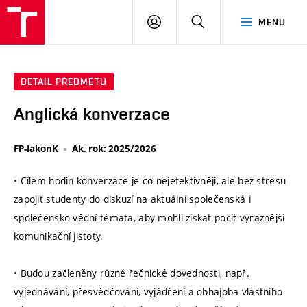
VUT
PŘIHLÁSIT
HLEDAT
MENU
SE
DETAIL PŘEDMĚTU
Anglická konverzace
FP-IakonK
Ak. rok: 2025/2026
• Cílem hodin konverzace je co nejefektivněji, ale bez stresu
zapojit studenty do diskuzí na aktuální společenská i
společensko-vědní témata, aby mohli získat pocit výraznější
komunikační jistoty.
• Budou začleněny různé řečnické dovednosti, např.
vyjednávání, přesvědčování, vyjádření a obhajoba vlastního