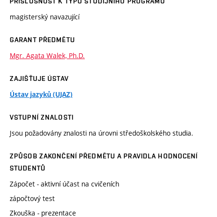
PŘÍSLUŠNOST K TYPU STUDIJNÍHO PROGRAMU
magisterský navazující
GARANT PŘEDMĚTU
Mgr. Agata Walek, Ph.D.
ZAJIŠŤUJE ÚSTAV
Ústav jazyků (UJAZ)
VSTUPNÍ ZNALOSTI
Jsou požadovány znalosti na úrovni středoškolského studia.
ZPŮSOB ZAKONČENÍ PŘEDMĚTU A PRAVIDLA HODNOCENÍ
STUDENTŮ
Zápočet - aktivní účast na cvičeních
zápočtový test
Zkouška - prezentace