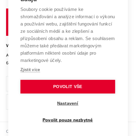
Systém zajišťování kvality výzkumu
Profil univerzity
Spolupráce se školami
Soubory cookie používáme ke
Vysoké
Výzkumné infrastruktury
shromažďování a analýze informací o výkonu
Udržitelná univerzita
učení
Služby univerzity
Transfer znalostí
a používání webu, zajištění fungování funkcí
technické
Podnikavá univerzita / ContriBUTe
Mezinárodní dohody
ze sociálních médií a ke zlepšení a
Open Science
v
Bezpečná univerzita
přizpůsobení obsahu a reklam. Se souhlasem
Univerzitní sítě
Brně
Projekty
můžeme také předávat marketingovým
VYSOKÉ UČENÍ TECHNICKÉ V BRNĚ
Vyznamenání
platformám některé osobní údaje pro
Projekty ze strukturálních fondů
Antonínská 548/1
www.vut.cz
marketingové účely.
Organizační struktura
602 00 Brno
vut@vutbr.cz
Specifický výzkum
Zjistit více
Úřední deska
Ochrana osobních údajů
POVOLIT VŠE
(externí
Pracovní příležitosti
Nastavení
odkaz)
Podpora a rozvoj zaměstnanců a studujících
Povolit pouze nezbytné
Rovné příležitosti
Copyright © 2026 VUT
Sociální bezpečí