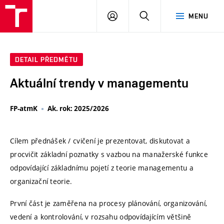
VUT
PŘIHLÁSIT
HLEDAT
MENU
SE
DETAIL PŘEDMĚTU
Aktuální trendy v managementu
FP-atmK
Ak. rok: 2025/2026
Cílem přednášek / cvičení je prezentovat, diskutovat a
procvičit základní poznatky s vazbou na manažerské funkce
odpovídající základnímu pojetí z teorie managementu a
organizační teorie.
První část je zaměřena na procesy plánování, organizování,
vedení a kontrolování, v rozsahu odpovídajícím většině