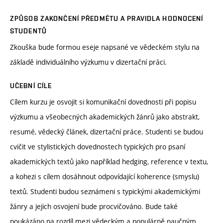
ZPŮSOB ZAKONČENÍ PŘEDMĚTU A PRAVIDLA HODNOCENÍ
STUDENTŮ
Zkouška bude formou eseje napsané ve vědeckém stylu na
základě individuálního výzkumu v dizertační práci.
UČEBNÍ CÍLE
Cílem kurzu je osvojit si komunikační dovednosti při popisu
výzkumu a všeobecných akademických žánrů jako abstrakt,
resumé, vědecký článek, dizertační práce. Studenti se budou
cvičit ve stylistických dovednostech typických pro psaní
akademických textů jako například hedging, reference v textu,
a kohezi s cílem dosáhnout odpovídající koherence (smyslu)
textů. Studenti budou seznámeni s typickými akademickými
žánry a jejich osvojení bude procvičováno. Bude také
poukázáno na rozdíl mezi vědeckým a populárně naučným