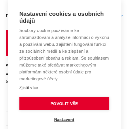
Brno
Podpora excelence
Závěrečné práce
Studium bez bariér
Zpracování osobních údajů uchazečů o studium
Firemní spolupráce
Mezinárodní vědecká rada
Nastavení cookies a osobních
O UNIVERZITĚ
Doktorské studium
Podpora podnikání
E-přihláška
údajů
Zahraniční spolupráce
Systém zajišťování kvality výzkumu
Profil univerzity
Spolupráce se školami
Soubory cookie používáme ke
Vysoké
Výzkumné infrastruktury
shromažďování a analýze informací o výkonu
Udržitelná univerzita
učení
Služby univerzity
Transfer znalostí
a používání webu, zajištění fungování funkcí
technické
Podnikavá univerzita / ContriBUTe
Mezinárodní dohody
ze sociálních médií a ke zlepšení a
Open Science
v
Bezpečná univerzita
přizpůsobení obsahu a reklam. Se souhlasem
Univerzitní sítě
Brně
Projekty
můžeme také předávat marketingovým
VYSOKÉ UČENÍ TECHNICKÉ V BRNĚ
Vyznamenání
platformám některé osobní údaje pro
Projekty ze strukturálních fondů
Antonínská 548/1
www.vut.cz
marketingové účely.
Organizační struktura
602 00 Brno
vut@vutbr.cz
Specifický výzkum
Zjistit více
Úřední deska
Ochrana osobních údajů
POVOLIT VŠE
(externí
Pracovní příležitosti
Nastavení
odkaz)
Podpora a rozvoj zaměstnanců a studujících