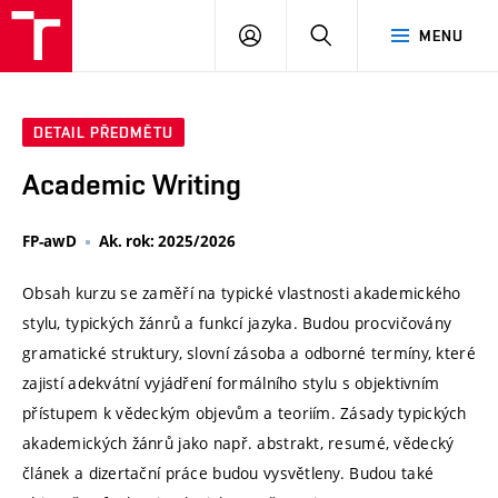
VUT
PŘIHLÁSIT
HLEDAT
MENU
SE
DETAIL PŘEDMĚTU
Academic Writing
FP-awD
Ak. rok: 2025/2026
Obsah kurzu se zaměří na typické vlastnosti akademického
stylu, typických žánrů a funkcí jazyka. Budou procvičovány
gramatické struktury, slovní zásoba a odborné termíny, které
zajistí adekvátní vyjádření formálního stylu s objektivním
přístupem k vědeckým objevům a teoriím. Zásady typických
akademických žánrů jako např. abstrakt, resumé, vědecký
článek a dizertační práce budou vysvětleny. Budou také