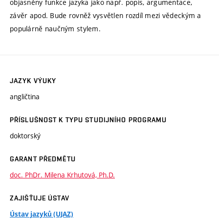
objasněny funkce jazyka jako např. popis, argumentace,
závěr apod. Bude rovněž vysvětlen rozdíl mezi vědeckým a
populárně naučným stylem.
JAZYK VÝUKY
angličtina
PŘÍSLUŠNOST K TYPU STUDIJNÍHO PROGRAMU
doktorský
GARANT PŘEDMĚTU
doc. PhDr. Milena Krhutová, Ph.D.
ZAJIŠŤUJE ÚSTAV
Ústav jazyků (UJAZ)