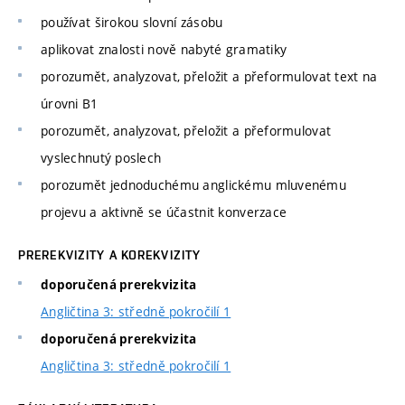
používat širokou slovní zásobu
aplikovat znalosti nově nabyté gramatiky
porozumět, analyzovat, přeložit a přeformulovat text na
úrovni B1
porozumět, analyzovat, přeložit a přeformulovat
vyslechnutý poslech
porozumět jednoduchému anglickému mluvenému
projevu a aktivně se účastnit konverzace
PREREKVIZITY A KOREKVIZITY
doporučená prerekvizita
Angličtina 3: středně pokročilí 1
doporučená prerekvizita
Angličtina 3: středně pokročilí 1