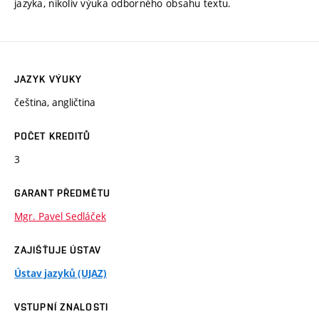
jazyka, nikoliv výuka odborného obsahu textu.
JAZYK VÝUKY
čeština, angličtina
POČET KREDITŮ
3
GARANT PŘEDMĚTU
Mgr. Pavel Sedláček
ZAJIŠŤUJE ÚSTAV
Ústav jazyků (UJAZ)
VSTUPNÍ ZNALOSTI