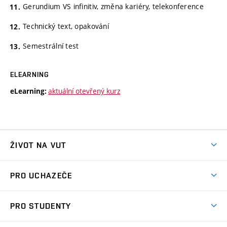
Gerundium VS infinitiv, změna kariéry, telekonference
Technický text, opakování
Semestrální test
ELEARNING
aktuální otevřený kurz
eLearning:
ŽIVOT NA VUT
Atmosféra VUT
PRO UCHAZEČE
Prostory školy
Proč na VUT
Koleje
PRO STUDENTY
Studijní programy
Stravování