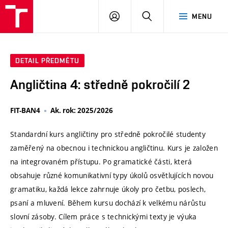
VUT
PŘIHLÁSIT
HLEDAT
MENU
SE
DETAIL PŘEDMĚTU
Angličtina 4: středně pokročilí 2
FIT-BAN4
Ak. rok: 2025/2026
Standardní kurs angličtiny pro středně pokročilé studenty
zaměřený na obecnou i technickou angličtinu. Kurs je založen
na integrovaném přístupu. Po gramatické části, která
obsahuje různé komunikativní typy úkolů osvětlujících novou
gramatiku, každá lekce zahrnuje úkoly pro četbu, poslech,
psaní a mluvení. Během kursu dochází k velkému nárůstu
slovní zásoby. Cílem práce s technickými texty je výuka