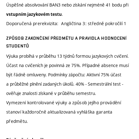
Úspěšné absolvování BAN3 nebo získání nejméně 41 bodu při
.
vstupním jazykovém testu
Doporučená prerekvizita: Angličtina 3: středně pokročilí 1
ZPŮSOB ZAKONČENÍ PŘEDMĚTU A PRAVIDLA HODNOCENÍ
STUDENTŮ
Výuka probíhá v průběhu 13 týdnů formou jazykových cvičení.
Účast na cvičeních je povinná ze 75%. Případné absence musí
být řádně omluveny. Podmínky zápočtu: Aktivní 75% účast
a průběžné plnění zadaných úkolů. 40% - Semestrální test -
ověřuje znalosti získané v průběhu semestru.
Vymezení kontrolované výuky a způsob jejího provádění
stanoví každoročně aktualizovaná vyhláška garanta
předmětu.