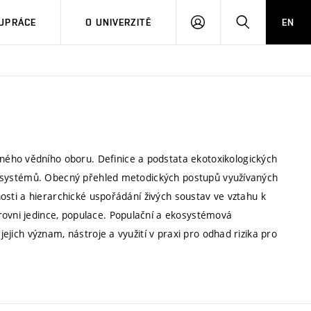
PŘIHLÁSIT
HLEDAT
UPRÁCE
O UNIVERZITĚ
EN
SE
ého vědního oboru. Definice a podstata ekotoxikologických
ích systémů. Obecný přehled metodických postupů využívaných
tnosti a hierarchické uspořádání živých soustav ve vztahu k
rovni jedince, populace. Populační a ekosystémová
jejich význam, nástroje a využití v praxi pro odhad rizika pro