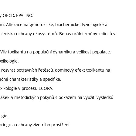
ky OECD, EPA, ISO.
u. Alterace na genotoxické, biochemické, fyziologické a
 hlediska ochrany ekosystémů. Behaviorální změny jedinců v
 Vliv toxikantu na populační dynamiku a velikost populace.
xikologie.
 rozvrat potravních řetězců, dominový efekt toxikantu na
čné charakteristiky a specifika.
oxikologie v procesu ECORA.
yhlášek a metodických pokynů s odkazem na využití výsledků
ogie.
oringu a ochrany životního prostředí.