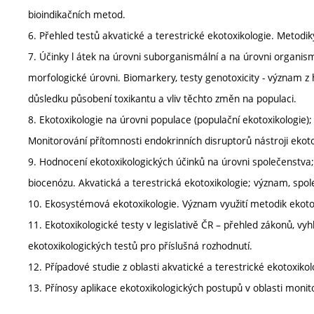
bioindikačních metod.
6. Přehled testů akvatické a terestrické ekotoxikologie. Metodi
7. Účinky l átek na úrovni suborganismální a na úrovni organism
morfologické úrovni. Biomarkery, testy genotoxicity - význam z
důsledku působení toxikantu a vliv těchto změn na populaci.
8. Ekotoxikologie na úrovni populace (populační ekotoxikologie);
Monitorování přítomnosti endokrinních disruptorů nástroji ekoto
9. Hodnocení ekotoxikologických účinků na úrovni společenstva;
biocenózu. Akvatická a terestrická ekotoxikologie; význam, spole
10. Ekosystémová ekotoxikologie. Význam využití metodik ekot
11. Ekotoxikologické testy v legislativě ČR – přehled zákonů, v
ekotoxikologických testů pro příslušná rozhodnutí.
12. Případové studie z oblasti akvatické a terestrické ekotoxikol
13. Přínosy aplikace ekotoxikologických postupů v oblasti monit