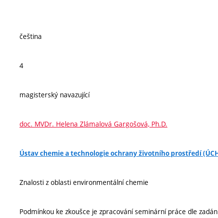
čeština
4
magisterský navazující
doc. MVDr. Helena Zlámalová Gargošová, Ph.D.
Ústav chemie a technologie ochrany životního prostředí (Ú
Znalosti z oblasti environmentální chemie
Podmínkou ke zkoušce je zpracování seminární práce dle zadání