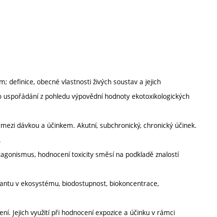
; definice, obecné vlastnosti živých soustav a jejich
 uspořádání z pohledu výpovědní hodnoty ekotoxikologických
ah mezi dávkou a účinkem. Akutní, subchronický, chronický účinek.
.
tagonismus, hodnocení toxicity směsí na podkladě znalostí
kantu v ekosystému, biodostupnost, biokoncentrace,
ení. Jejich využití při hodnocení expozice a účinku v rámci