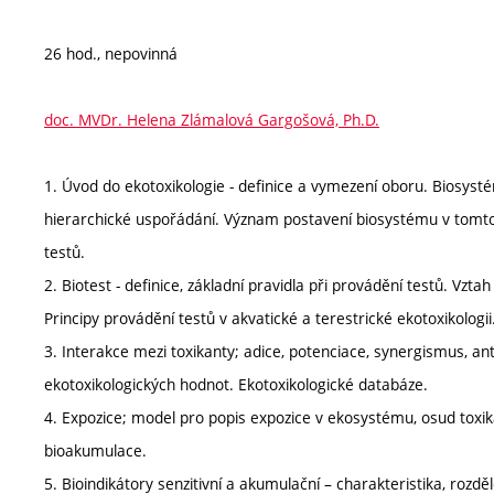
26 hod., nepovinná
doc. MVDr. Helena Zlámalová Gargošová, Ph.D.
1. Úvod do ekotoxikologie - definice a vymezení oboru. Biosystém
hierarchické uspořádání. Význam postavení biosystému v tomto
testů.
2. Biotest - definice, základní pravidla při provádění testů. Vzt
Principy provádění testů v akvatické a terestrické ekotoxikologii
3. Interakce mezi toxikanty; adice, potenciace, synergismus, an
ekotoxikologických hodnot. Ekotoxikologické databáze.
4. Expozice; model pro popis expozice v ekosystému, osud toxi
bioakumulace.
5. Bioindikátory senzitivní a akumulační – charakteristika, rozděl