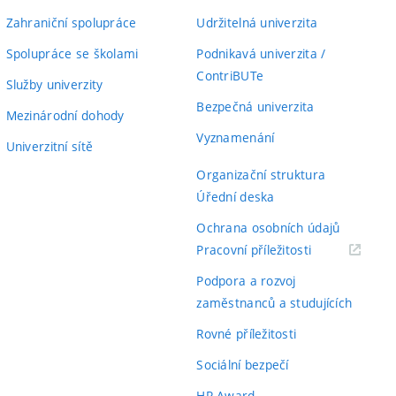
Zahraniční spolupráce
Udržitelná univerzita
Spolupráce se školami
Podnikavá univerzita /
ContriBUTe
Služby univerzity
Bezpečná univerzita
Mezinárodní dohody
Vyznamenání
Univerzitní sítě
Organizační struktura
Úřední deska
Ochrana osobních údajů
(externí
Pracovní příležitosti
odkaz)
Podpora a rozvoj
zaměstnanců a studujících
Rovné příležitosti
Sociální bezpečí
HR Award