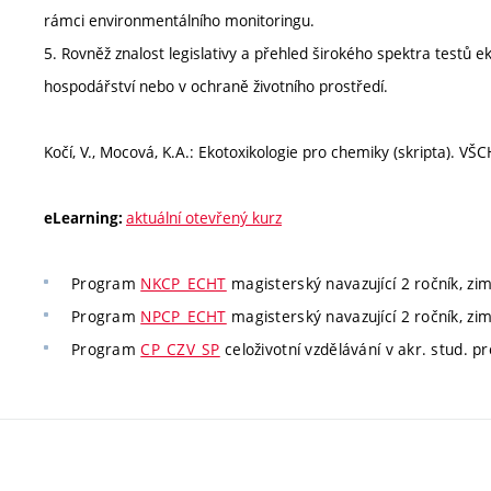
rámci environmentálního monitoringu.
5. Rovněž znalost legislativy a přehled širokého spektra testů e
hospodářství nebo v ochraně životního prostředí.
Kočí, V., Mocová, K.A.: Ekotoxikologie pro chemiky (skripta). V
aktuální otevřený kurz
eLearning:
Program
NKCP_ECHT
magisterský navazující 2 ročník, zim
Program
NPCP_ECHT
magisterský navazující 2 ročník, zim
Program
CP_CZV_SP
celoživotní vzdělávání v akr. stud. p