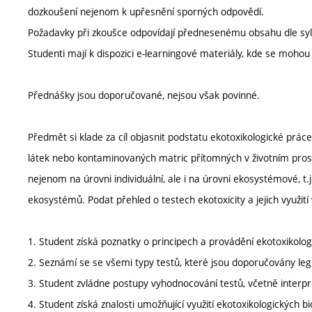
dozkoušení nejenom k upřesnění sporných odpovědí.
Požadavky při zkoušce odpovídají přednesenému obsahu dle syl
Studenti mají k dispozici e-learningové materiály, kde se moho
Přednášky jsou doporučované, nejsou však povinné.
Předmět si klade za cíl objasnit podstatu ekotoxikologické práce
látek nebo kontaminovaných matric přítomných v životním prost
nejenom na úrovni individuální, ale i na úrovni ekosystémové, t.
ekosystémů. Podat přehled o testech ekotoxicity a jejich využit
1. Student získá poznatky o principech a provádění ekotoxikolog
2. Seznámí se se všemi typy testů, které jsou doporučovány leg
3. Student zvládne postupy vyhodnocování testů, včetně interpre
4. Student získá znalosti umožňující využití ekotoxikologických