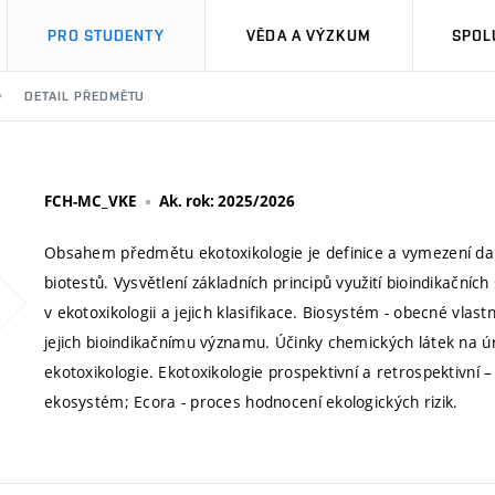
PRO STUDENTY
VĚDA A VÝZKUM
SPOL
DETAIL PŘEDMĚTU
FCH-MC_VKE
Ak. rok: 2025/2026
Obsahem předmětu ekotoxikologie je definice a vymezení dan
biotestů. Vysvětlení základních principů využití bioindikačn
v ekotoxikologii a jejich klasifikace. Biosystém - obecné vlas
jejich bioindikačnímu významu. Účinky chemických látek na ú
ekotoxikologie. Ekotoxikologie prospektivní a retrospektivní – 
ekosystém; Ecora - proces hodnocení ekologických rizik.