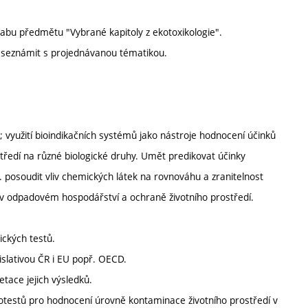
abu předmětu "Vybrané kapitoly z ekotoxikologie".
u seznámit s projednávanou tématikou.
; využití bioindikačních systémů jako nástroje hodnocení účinků
ředí na různé biologické druhy. Umět predikovat účinky
j. posoudit vliv chemických látek na rovnováhu a zranitelnost
í v odpadovém hospodářství a ochraně životního prostředí.
ických testů.
islativou ČR i EU popř. OECD.
tace jejich výsledků.
 biotestů pro hodnocení úrovně kontaminace životního prostředí v