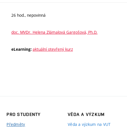
26 hod., nepovinná
doc. MVDr. Helena Zlámalová Gargošová, Ph.D.
aktuální otevřený kurz
eLearning:
PRO STUDENTY
VĚDA A VÝZKUM
Předměty
Věda a výzkum na VUT