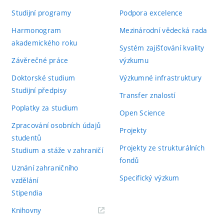
Studijní programy
Podpora excelence
Harmonogram
Mezinárodní vědecká rada
akademického roku
Systém zajišťování kvality
Závěrečné práce
výzkumu
Doktorské studium
Výzkumné infrastruktury
Studijní předpisy
Transfer znalostí
Poplatky za studium
Open Science
Zpracování osobních údajů
Projekty
studentů
Projekty ze strukturálních
Studium a stáže v zahraničí
fondů
Uznání zahraničního
Specifický výzkum
vzdělání
Stipendia
(externí
Knihovny
odkaz)