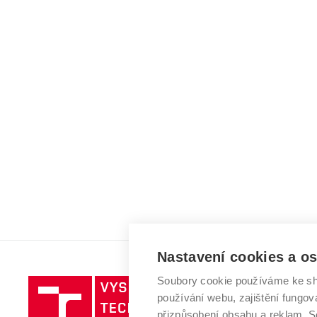
Nastavení cookies a o
Soubory cookie používáme ke sh
Vysoké
používání webu, zajištění fungová
učení
přizpůsobení obsahu a reklam.