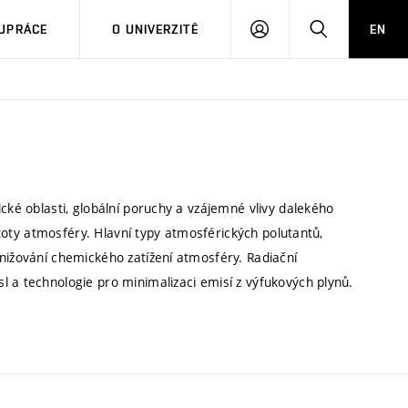
PŘIHLÁSIT
HLEDAT
UPRÁCE
O UNIVERZITĚ
EN
SE
cké oblasti, globální poruchy a vzájemné vlivy dalekého
istoty atmosféry. Hlavní typy atmosférických polutantů,
nižování chemického zatížení atmosféry. Radiační
l a technologie pro minimalizaci emisí z výfukových plynů.