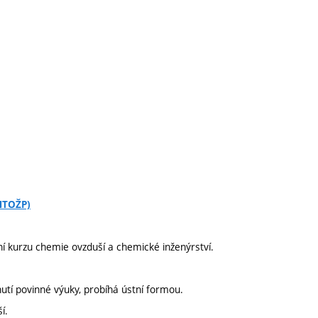
CHTOŽP)
í kurzu chemie ovzduší a chemické inženýrství.
utí povinné výuky, probíhá ústní formou.
í.