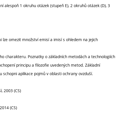
 alespoň 1 okruhu otázek (stupeň E), 2 okruhů otázek (D), 3
 lze omezit množství emisí a imisí s ohledem na jejich
ího charakteru. Poznatky o základních metodách a technologiích
ochopení principu a filozofie uvedených metod. Základní
ou schopni aplikace pojmů v oblasti ochrany ovzduší.
í, 2003 (CS)
 2014 (CS)