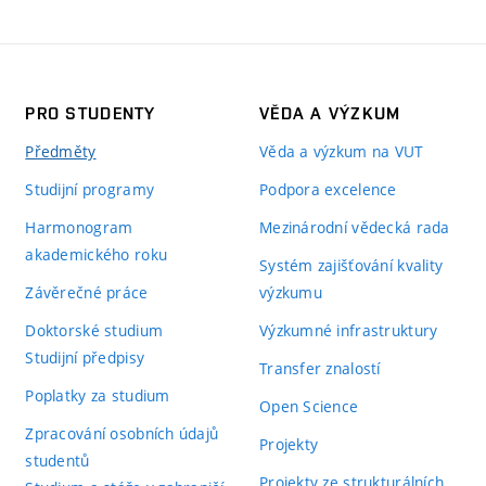
PRO STUDENTY
VĚDA A VÝZKUM
Předměty
Věda a výzkum na VUT
Studijní programy
Podpora excelence
Harmonogram
Mezinárodní vědecká rada
akademického roku
Systém zajišťování kvality
Závěrečné práce
výzkumu
Doktorské studium
Výzkumné infrastruktury
Studijní předpisy
Transfer znalostí
Poplatky za studium
Open Science
Zpracování osobních údajů
Projekty
studentů
Projekty ze strukturálních