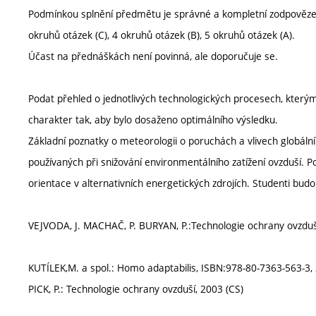
Podmínkou splnění předmětu je správné a kompletní zodpovězení
okruhů otázek (C), 4 okruhů otázek (B), 5 okruhů otázek (A).
Účast na přednáškách není povinná, ale doporučuje se.
Podat přehled o jednotlivých technologických procesech, kterými
charakter tak, aby bylo dosaženo optimálního výsledku.
Základní poznatky o meteorologii o poruchách a vlivech globáln
používaných při snižování environmentálního zatížení ovzduší. P
orientace v alternativních energetických zdrojích. Studenti bud
VEJVODA, J. MACHAČ, P. BURYAN, P.:Technologie ochrany ovzduš
KUTÍLEK,M. a spol.: Homo adaptabilis, ISBN:978-80-7363-563-3,
PICK, P.: Technologie ochrany ovzduší, 2003 (CS)