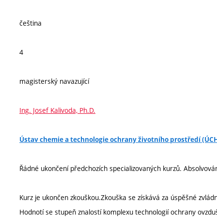
čeština
4
magisterský navazující
Ing. Josef Kalivoda, Ph.D.
Ústav chemie a technologie ochrany životního prostředí (Ú
Řádné ukončení předchozích specializovaných kurzů. Absolvován
Kurz je ukončen zkouškou.Zkouška se získává za úspěšné zvládn
Hodnotí se stupeň znalostí komplexu technologií ochrany ovzduš