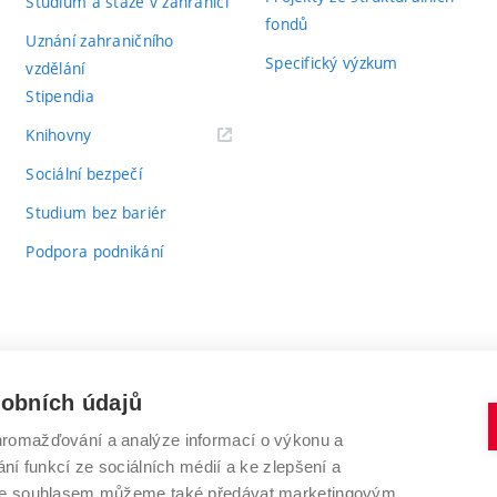
Studium a stáže v zahraničí
fondů
Uznání zahraničního
Specifický výzkum
vzdělání
Stipendia
(externí
Knihovny
odkaz)
Sociální bezpečí
Studium bez bariér
Podpora podnikání
sobních údajů
romažďování a analýze informací o výkonu a
VYSOKÉ UČENÍ TECHNICKÉ V BRNĚ
ní funkcí ze sociálních médií a ke zlepšení a
Antonínská 548/1
www.vut.cz
 Se souhlasem můžeme také předávat marketingovým