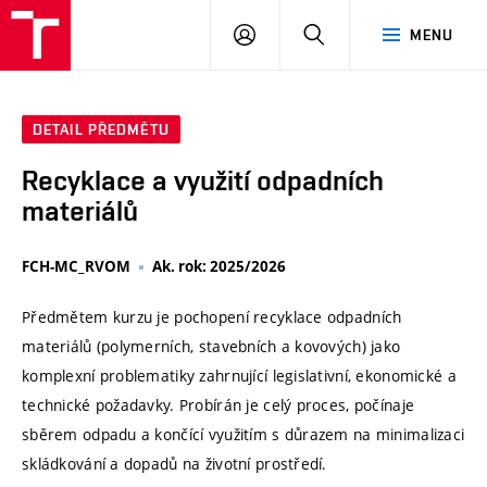
VUT
PŘIHLÁSIT
HLEDAT
MENU
SE
DETAIL PŘEDMĚTU
Recyklace a využití odpadních
materiálů
FCH-MC_RVOM
Ak. rok: 2025/2026
Předmětem kurzu je pochopení recyklace odpadních
materiálů (polymerních, stavebních a kovových) jako
komplexní problematiky zahrnující legislativní, ekonomické a
technické požadavky. Probírán je celý proces, počínaje
sběrem odpadu a končící využitím s důrazem na minimalizaci
skládkování a dopadů na životní prostředí.