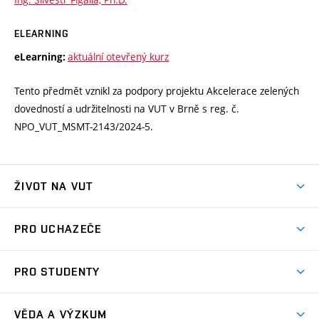
ELEARNING
aktuální otevřený kurz
eLearning:
Tento předmět vznikl za podpory projektu Akcelerace zelených
dovedností a udržitelnosti na VUT v Brně s reg. č.
NPO_VUT_MSMT-2143/2024-5.
ŽIVOT NA VUT
Atmosféra VUT
PRO UCHAZEČE
Prostory školy
Proč na VUT
Koleje
PRO STUDENTY
Studijní programy
Stravování
Předměty
Studijní předpisy
Studium a stáže v zahraničí
Stipendia
Dny otevřených dveří
VĚDA A VÝZKUM
Sport na VUT