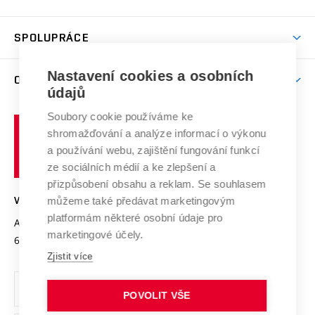
(externí
Studijní programy
Poplatky za studium
Uznání zahraničního vzdělání
Knihovny
Aktivity pro juniory
Studentský život
odkaz)
Věda a výzkum na VUT
Harmonogram akademického roku
Zpracování osobních údajů studentů
Sociální bezpečí
SPOLUPRÁCE
Celoživotní vzdělávání
Brno
Podpora excelence
Závěrečné práce
Studium bez bariér
Zpracování osobních údajů uchazečů o studium
Firemní spolupráce
Mezinárodní vědecká rada
Nastavení cookies a osobních
O UNIVERZITĚ
Doktorské studium
Podpora podnikání
E-přihláška
údajů
Zahraniční spolupráce
Systém zajišťování kvality výzkumu
Profil univerzity
Spolupráce se školami
Soubory cookie používáme ke
Vysoké
Výzkumné infrastruktury
shromažďování a analýze informací o výkonu
Udržitelná univerzita
učení
Služby univerzity
Transfer znalostí
a používání webu, zajištění fungování funkcí
technické
Podnikavá univerzita / ContriBUTe
Mezinárodní dohody
ze sociálních médií a ke zlepšení a
Open Science
v
Bezpečná univerzita
přizpůsobení obsahu a reklam. Se souhlasem
Univerzitní sítě
Brně
Projekty
můžeme také předávat marketingovým
VYSOKÉ UČENÍ TECHNICKÉ V BRNĚ
Vyznamenání
platformám některé osobní údaje pro
Projekty ze strukturálních fondů
Antonínská 548/1
www.vut.cz
marketingové účely.
Organizační struktura
602 00 Brno
vut@vutbr.cz
Specifický výzkum
Zjistit více
Úřední deska
Ochrana osobních údajů
POVOLIT VŠE