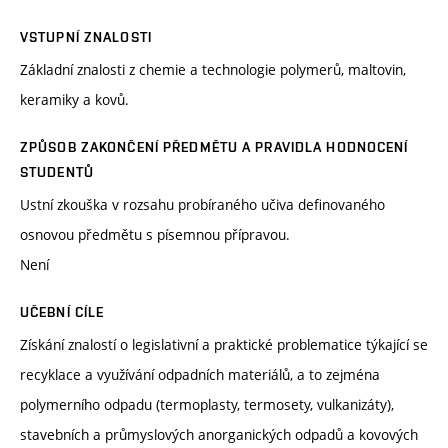
VSTUPNÍ ZNALOSTI
Základní znalosti z chemie a technologie polymerů, maltovin,
keramiky a kovů.
ZPŮSOB ZAKONČENÍ PŘEDMĚTU A PRAVIDLA HODNOCENÍ
STUDENTŮ
Ustní zkouška v rozsahu probíraného učiva definovaného
osnovou předmětu s písemnou přípravou.
Není
UČEBNÍ CÍLE
Získání znalostí o legislativní a praktické problematice týkající se
recyklace a využívání odpadních materiálů, a to zejména
polymerního odpadu (termoplasty, termosety, vulkanizáty),
stavebních a průmyslových anorganických odpadů a kovových