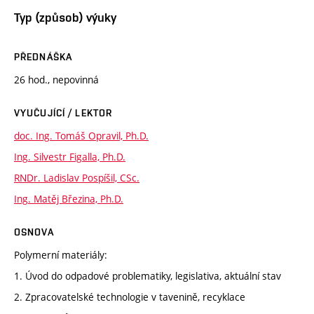
Typ (způsob) výuky
PŘEDNÁŠKA
26 hod., nepovinná
VYUČUJÍCÍ / LEKTOR
doc. Ing. Tomáš Opravil, Ph.D.
Ing. Silvestr Figalla, Ph.D.
RNDr. Ladislav Pospíšil, CSc.
Ing. Matěj Březina, Ph.D.
OSNOVA
Polymerní materiály:
1. Úvod do odpadové problematiky, legislativa, aktuální stav
2. Zpracovatelské technologie v tavenině, recyklace