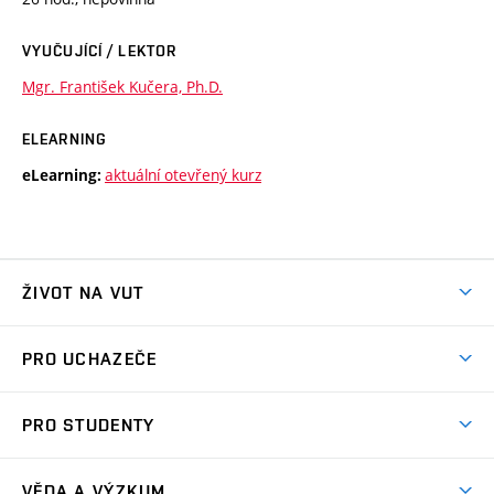
VYUČUJÍCÍ / LEKTOR
Mgr. František Kučera, Ph.D.
ELEARNING
aktuální otevřený kurz
eLearning:
ŽIVOT NA VUT
Atmosféra VUT
PRO UCHAZEČE
Prostory školy
Proč na VUT
Koleje
PRO STUDENTY
Studijní programy
Stravování
Předměty
Studijní předpisy
Studium a stáže v zahraničí
Stipendia
Dny otevřených dveří
VĚDA A VÝZKUM
Sport na VUT