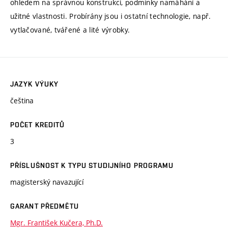
ohledem na správnou konstrukci, podmínky namáhání a
užitné vlastnosti. Probírány jsou i ostatní technologie, např.
vytlačované, tvářené a lité výrobky.
JAZYK VÝUKY
čeština
POČET KREDITŮ
3
PŘÍSLUŠNOST K TYPU STUDIJNÍHO PROGRAMU
magisterský navazující
GARANT PŘEDMĚTU
Mgr. František Kučera, Ph.D.