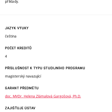
příklady.
JAZYK VÝUKY
čeština
POČET KREDITŮ
4
PŘÍSLUŠNOST K TYPU STUDIJNÍHO PROGRAMU
magisterský navazující
GARANT PŘEDMĚTU
doc. MVDr. Helena Zlámalová Gargošová, Ph.D.
ZAJIŠŤUJE ÚSTAV