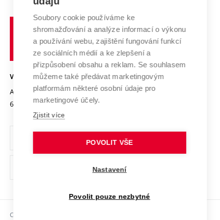
údajů
Zahraniční spolupráce
Systém zajišťování kvality výzkumu
Profil univerzity
Spolupráce se školami
Soubory cookie používáme ke
Vysoké
Výzkumné infrastruktury
shromažďování a analýze informací o výkonu
Udržitelná univerzita
učení
Služby univerzity
Transfer znalostí
a používání webu, zajištění fungování funkcí
technické
Podnikavá univerzita / ContriBUTe
Mezinárodní dohody
ze sociálních médií a ke zlepšení a
Open Science
v
Bezpečná univerzita
přizpůsobení obsahu a reklam. Se souhlasem
Univerzitní sítě
Brně
Projekty
můžeme také předávat marketingovým
VYSOKÉ UČENÍ TECHNICKÉ V BRNĚ
Vyznamenání
platformám některé osobní údaje pro
Projekty ze strukturálních fondů
Antonínská 548/1
www.vut.cz
marketingové účely.
Organizační struktura
602 00 Brno
vut@vutbr.cz
Specifický výzkum
Zjistit více
Úřední deska
Ochrana osobních údajů
POVOLIT VŠE
(externí
Pracovní příležitosti
Nastavení
odkaz)
Podpora a rozvoj zaměstnanců a studujících
Povolit pouze nezbytné
Rovné příležitosti
Copyright © 2026 VUT
Sociální bezpečí