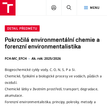
VUT
PŘIHLÁSIT
HLEDAT
MENU
SE
DETAIL PŘEDMĚTU
Pokročilá environmentální chemie a
forenzní environmentalistika
FCH-MC_EFCH
Ak. rok: 2025/2026
Biogeochemické cykly vody, C, O, N, S, P a Si.
Chemické, fyzikální a biologické procesy ve vodách, půdách a
ovzduší.
Chemické látky v životním prostředí, transport, degradace,
akumulace.
Forenzní environmentalistika, principy, pokroky, metody a