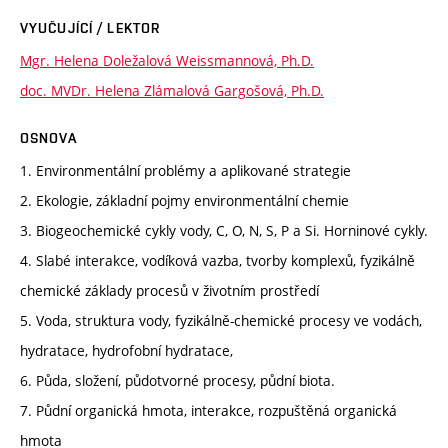
VYUČUJÍCÍ / LEKTOR
Mgr. Helena Doležalová Weissmannová, Ph.D.
doc. MVDr. Helena Zlámalová Gargošová, Ph.D.
OSNOVA
1. Environmentální problémy a aplikované strategie
2. Ekologie, základní pojmy environmentální chemie
3. Biogeochemické cykly vody, C, O, N, S, P a Si. Horninové cykly.
4. Slabé interakce, vodíková vazba, tvorby komplexů, fyzikálně
chemické základy procesů v životním prostředí
5. Voda, struktura vody, fyzikálně-chemické procesy ve vodách,
hydratace, hydrofobní hydratace,
6. Půda, složení, půdotvorné procesy, půdní biota.
7. Půdní organická hmota, interakce, rozpuštěná organická
hmota