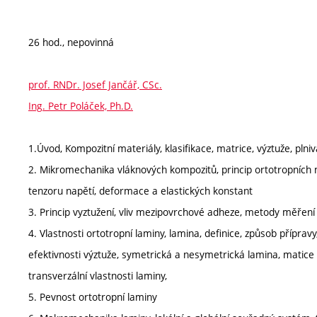
26 hod., nepovinná
prof. RNDr. Josef Jančář, CSc.
Ing. Petr Poláček, Ph.D.
1.Úvod, Kompozitní materiály, klasifikace, matrice, výztuže, plni
2. Mikromechanika vláknových kompozitů, princip ortotropních
tenzoru napětí, deformace a elastických konstant
3. Princip vyztužení, vliv mezipovrchové adheze, metody měře
4. Vlastnosti ortotropní laminy, lamina, definice, způsob přípra
efektivnosti výztuže, symetrická a nesymetrická lamina, matice e
transverzální vlastnosti laminy,
5. Pevnost ortotropní laminy