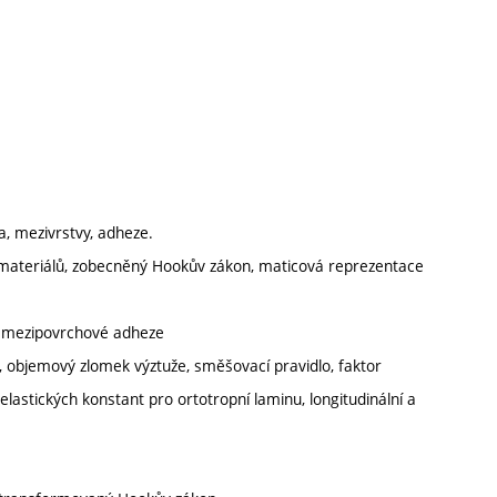
va, mezivrstvy, adheze.
 materiálů, zobecněný Hookův zákon, maticová reprezentace
ní mezipovrchové adheze
vy, objemový zlomek výztuže, směšovací pravidlo, faktor
lastických konstant pro ortotropní laminu, longitudinální a