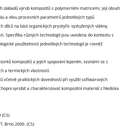
h základů výrob kompozitů s polymerními matricemi. Její obsah
u a vlivu procesních parametrů jednotlivých typů
dílců na bázi organických pryskyřic vyztužených vlákny,
osti. Specifika různých technologií jsou uvedena do kontextu s
gické použitelnosti jednotlivých technologíí je rovněž
 vzorků kompozitů a jejich spojování lepením, seznámí se s
h a termických vlastností.
tů včetně praktických dovedností při využití softwarových
hopni vyrobit a charakterizovat kompozitní materiál z hlediska
9 (CS)
T, Brno 2000. (CS)