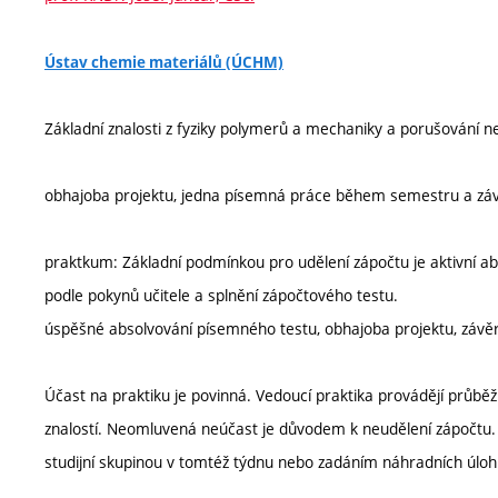
Ústav chemie materiálů (ÚCHM)
Základní znalosti z fyziky polymerů a mechaniky a porušování 
obhajoba projektu, jedna písemná práce během semestru a záv
praktkum: Základní podmínkou pro udělení zápočtu je aktivní ab
podle pokynů učitele a splnění zápočtového testu.
úspěšné absolvování písemného testu, obhajoba projektu, závě
Účast na praktiku je povinná. Vedoucí praktika provádějí průběžn
znalostí. Neomluvená neúčast je důvodem k neudělení zápočtu.
studijní skupinou v tomtéž týdnu nebo zadáním náhradních úloh