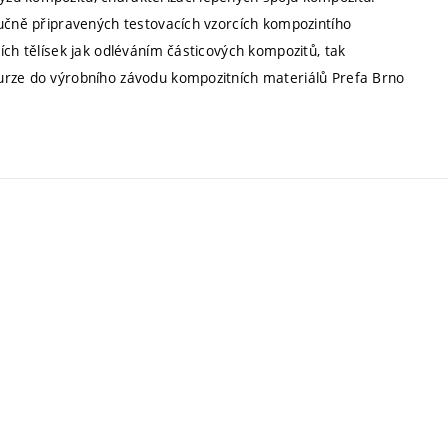
ručně připravených testovacích vzorcích kompozintího
ích tělísek jak odléváním částicových kompozitů, tak
urze do výrobního závodu kompozitních materiálů Prefa Brno