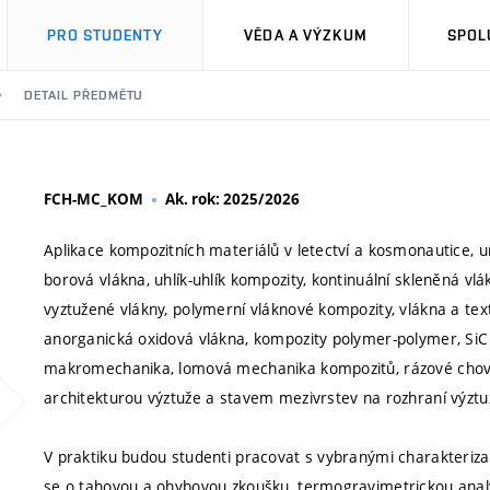
PRO STUDENTY
VĚDA A VÝZKUM
SPOL
DETAIL PŘEDMĚTU
FCH-MC_KOM
Ak. rok: 2025/2026
Aplikace kompozitních materiálů v letectví a kosmonautice, 
borová vlákna, uhlík-uhlík kompozity, kontinuální skleněná vl
vyztužené vlákny, polymerní vláknové kompozity, vlákna a text
anorganická oxidová vlákna, kompozity polymer-polymer, Si
makromechanika, lomová mechanika kompozitů, rázové chová
architekturou výztuže a stavem mezivrstev na rozhraní výztu
V praktiku budou studenti pracovat s vybranými charakteriz
se o tahovou a ohybovou zkoušku, termogravimetrickou analý