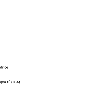
atrice
pozitů (TGA)