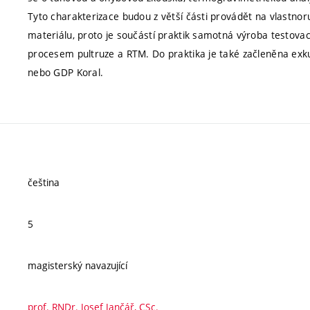
Tyto charakterizace budou z větší části provádět na vlastno
materiálu, proto je součástí praktik samotná výroba testovac
procesem pultruze a RTM. Do praktika je také začleněna exk
nebo GDP Koral.
čeština
5
magisterský navazující
prof. RNDr. Josef Jančář, CSc.