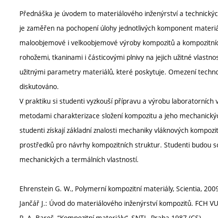
Přednáška je úvodem to materiálového inženýrství a technickýc
je zaměřen na pochopení úlohy jednotlivých komponent materiál
maloobjemové i velkoobjemové výroby kompozitů a kompozitních 
rohožemi, tkaninami i částicovými plnivy na jejich užitné vlastn
užitnými parametry materiálů, které poskytuje. Omezení technolo
diskutováno.
V praktiku si studenti vyzkouší přípravu a výrobu laboratorních
metodami charakterizace složení kompozitu a jeho mechanickýc
studenti získají základní znalosti mechaniky vláknových kompozi
prostředků pro návrhy kompozitních struktur. Studenti budou sc
mechanických a termálních vlastností.
Ehrenstein G. W., Polymerní kompozitní materiály, Scientia, 200
Jančář J.: Úvod do materiálového inženýrství kompozitů. FCH VU
R. A. Bareš, “Kompozitní materiály“, SNTL, Praha 1987 (CS)