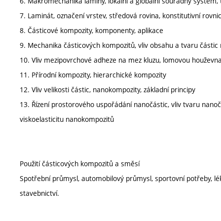
6. Makromechanika laminy, lokální a globální souřadný systém
7. Laminát, označení vrstev, středová rovina, konstitutivní rovni
8. Částicové kompozity, komponenty, aplikace
9. Mechanika částicových kompozitů, vliv obsahu a tvaru částic
10. Vliv mezipovrchové adheze na mez kluzu, lomovou houževna
11. Přírodní kompozity, hierarchické kompozity
12. Vliv velikosti částic, nanokompozity, základní principy
13. Řízení prostorového uspořádání nanočástic, vliv tvaru nano
viskoelasticitu nanokompozitů
Použití částicových kompozitů a směsí
Spotřební průmysl, automobilový průmysl, sportovní potřeby, lék
stavebnictví.