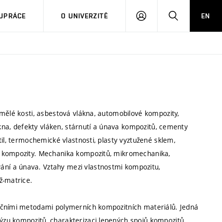
PŘIHLÁSIT
HLEDAT
UPRÁCE
O UNIVERZITĚ
EN
SE
umělé kosti, asbestová vlákna, automobilové kompozity,
ákna, defekty vláken, stárnutí a únava kompozitů, cementy
il, termochemické vlastnosti, plasty vyztužené sklem,
C kompozity. Mechanika kompozitů, mikromechanika,
ní a únava. Vztahy mezi vlastnostmi kompozitu,
ž-matrice.
ačními metodami polymerních kompozitních materiálů. Jedná
zu kompozitů, charakterizaci lepených spojů kompozitů.