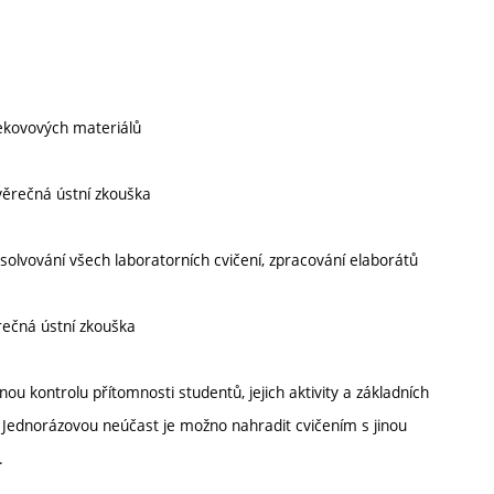
nekovových materiálů
ěrečná ústní zkouška
solvování všech laboratorních cvičení, zpracování elaborátů
rečná ústní zkouška
ou kontrolu přítomnosti studentů, jejich aktivity a základních
 Jednorázovou neúčast je možno nahradit cvičením s jinou
.