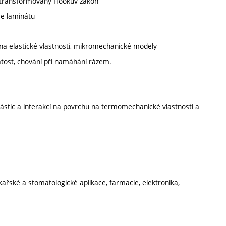
, transformovaný Hookův zákon
ce laminátu
 na elastické vlastnosti, mikromechanické modely
tost, chování při namáhání rázem.
částic a interakcí na povrchu na termomechanické vlastnosti a
ařské a stomatologické aplikace, farmacie, elektronika,