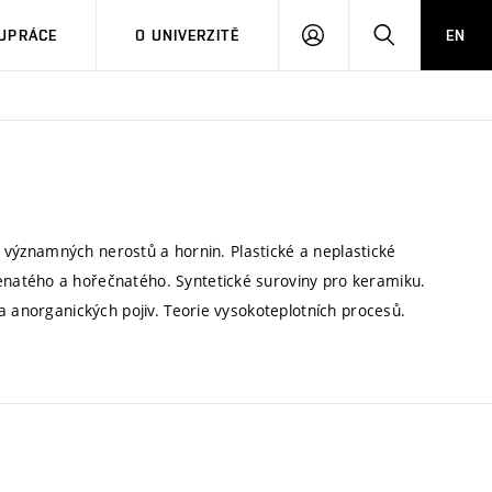
PŘIHLÁSIT
HLEDAT
UPRÁCE
O UNIVERZITĚ
EN
SE
vě významných nerostů a hornin. Plastické a neplastické
natého a hořečnatého. Syntetické suroviny pro keramiku.
a anorganických pojiv. Teorie vysokoteplotních procesů.