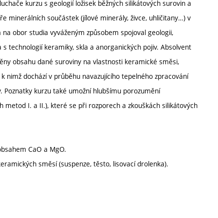
uchače kurzu s geologií ložisek běžných silikátových surovin a
e minerálních součástek (jílové minerály, živce, uhličitany…) v
m na obor studia vyváženým způsobem spojoval geologii,
a s technologií keramiky, skla a anorganických pojiv. Absolvent
měny obsahu dané suroviny na vlastnosti keramické směsi,
k nimž dochází v průběhu navazujícího tepelného zpracování
iv. Poznatky kurzu také umožní hlubšímu porozumění
metod I. a II.), které se při rozporech a zkouškách silikátových
m obsahem CaO a MgO.
eramických směsí (suspenze, těsto, lisovací drolenka).