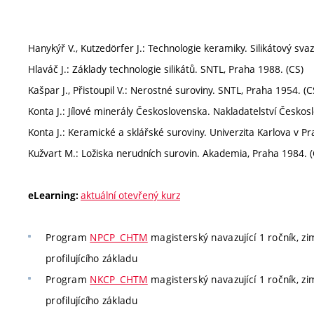
Hanykýř V., Kutzedörfer J.: Technologie keramiky. Silikátový sva
Hlaváč J.: Základy technologie silikátů. SNTL, Praha 1988. (CS)
Kašpar J., Přistoupil V.: Nerostné suroviny. SNTL, Praha 1954. (C
Konta J.: Jílové minerály Československa. Nakladatelství Česko
Konta J.: Keramické a sklářské suroviny. Univerzita Karlova v Pr
Kužvart M.: Ložiska nerudních surovin. Akademia, Praha 1984. (
aktuální otevřený kurz
eLearning:
Program
NPCP_CHTM
magisterský navazující 1 ročník, zi
profilujícího základu
Program
NKCP_CHTM
magisterský navazující 1 ročník, zi
profilujícího základu