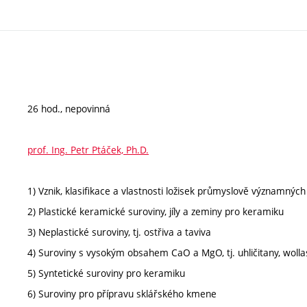
26 hod., nepovinná
prof. Ing. Petr Ptáček, Ph.D.
1) Vznik, klasifikace a vlastnosti ložisek průmyslově významnýc
2) Plastické keramické suroviny, jíly a zeminy pro keramiku
3) Neplastické suroviny, tj. ostřiva a taviva
4) Suroviny s vysokým obsahem CaO a MgO, tj. uhličitany, wolla
5) Syntetické suroviny pro keramiku
6) Suroviny pro přípravu sklářského kmene