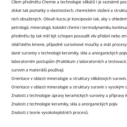
Cílem předmětu Chemie a technologie silikátů I je seznámit posl
získat tak poznatky o vlastnostech, chemickém složení a struktuř
nich obsažených. Obsah kurzu je koncipován tak, aby s ohlede
petrologii, mineralogii, koloidní chemii i termodynamiku kontinu
předmětu by tak měl být schopen posoudit vliv přidání nebo z
sklářského kmene, případně surovinové moučky a znát procesy 
dané suroviny v technologii keramiky, skla a anorganických poj
laboratorním postupům (Praktikum z laboratorních a testovacích 
surovin a materiálů používají.
Orientace v oblasti mineralogie a struktury silikátových surovin.
Orientace v oblasti mineralogie a struktury surovin s vysoký
Znalosti z technologie úpravy keramických suroviny a přípravy k
Znalosti z technologie keramiky, skla a anorganických pojiv.
Znalosti z teorie vysokoteplotních procesů.