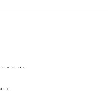
h nerostů a hornin
stonit…