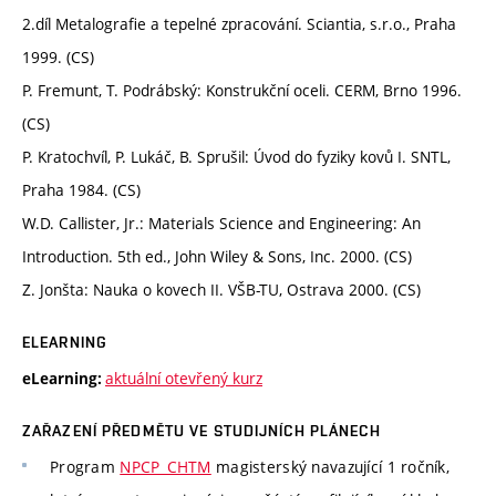
2.díl Metalografie a tepelné zpracování. Sciantia, s.r.o., Praha
1999. (CS)
P. Fremunt, T. Podrábský: Konstrukční oceli. CERM, Brno 1996.
(CS)
P. Kratochvíl, P. Lukáč, B. Sprušil: Úvod do fyziky kovů I. SNTL,
Praha 1984. (CS)
W.D. Callister, Jr.: Materials Science and Engineering: An
Introduction. 5th ed., John Wiley & Sons, Inc. 2000. (CS)
Z. Jonšta: Nauka o kovech II. VŠB-TU, Ostrava 2000. (CS)
ELEARNING
aktuální otevřený kurz
eLearning:
ZAŘAZENÍ PŘEDMĚTU VE STUDIJNÍCH PLÁNECH
Program
NPCP_CHTM
magisterský navazující 1 ročník,