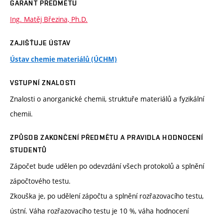
GARANT PŘEDMĚTU
Ing. Matěj Březina, Ph.D.
ZAJIŠŤUJE ÚSTAV
Ústav chemie materiálů (ÚCHM)
VSTUPNÍ ZNALOSTI
Znalosti o anorganické chemii, struktuře materiálů a fyzikální
chemii.
ZPŮSOB ZAKONČENÍ PŘEDMĚTU A PRAVIDLA HODNOCENÍ
STUDENTŮ
Zápočet bude udělen po odevzdání všech protokolů a splnění
zápočtového testu.
Zkouška je, po udělení zápočtu a splnění rozřazovacího testu,
ústní. Váha rozřazovacího testu je 10 %, váha hodnocení