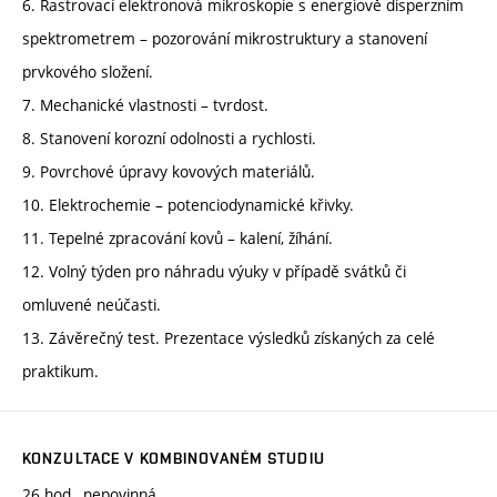
6. Rastrovací elektronová mikroskopie s energiově disperzním
spektrometrem – pozorování mikrostruktury a stanovení
prvkového složení.
7. Mechanické vlastnosti – tvrdost.
8. Stanovení korozní odolnosti a rychlosti.
9. Povrchové úpravy kovových materiálů.
10. Elektrochemie – potenciodynamické křivky.
11. Tepelné zpracování kovů – kalení, žíhání.
12. Volný týden pro náhradu výuky v případě svátků či
omluvené neúčasti.
13. Závěrečný test. Prezentace výsledků získaných za celé
praktikum.
KONZULTACE V KOMBINOVANÉM STUDIU
26 hod., nepovinná