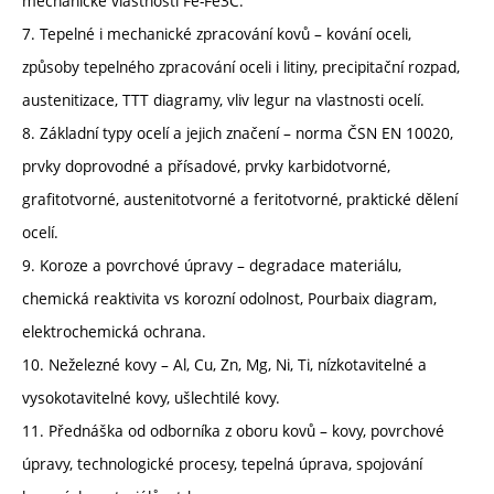
mechanické vlastnosti Fe-Fe3C.
7. Tepelné i mechanické zpracování kovů – kování oceli,
způsoby tepelného zpracování oceli i litiny, precipitační rozpad,
austenitizace, TTT diagramy, vliv legur na vlastnosti ocelí.
8. Základní typy ocelí a jejich značení – norma ČSN EN 10020,
prvky doprovodné a přísadové, prvky karbidotvorné,
grafitotvorné, austenitotvorné a feritotvorné, praktické dělení
ocelí.
9. Koroze a povrchové úpravy – degradace materiálu,
chemická reaktivita vs korozní odolnost, Pourbaix diagram,
elektrochemická ochrana.
10. Neželezné kovy – Al, Cu, Zn, Mg, Ni, Ti, nízkotavitelné a
vysokotavitelné kovy, ušlechtilé kovy.
11. Přednáška od odborníka z oboru kovů – kovy, povrchové
úpravy, technologické procesy, tepelná úprava, spojování