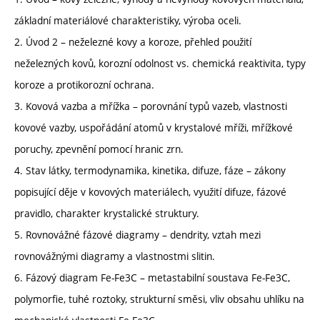
základní materiálové charakteristiky, výroba oceli.
2. Úvod 2 – neželezné kovy a koroze, přehled použití
neželezných kovů, korozní odolnost vs. chemická reaktivita, typy
koroze a protikorozní ochrana.
3. Kovová vazba a mřížka – porovnání typů vazeb, vlastnosti
kovové vazby, uspořádání atomů v krystalové mříži, mřížkové
poruchy, zpevnění pomocí hranic zrn.
4. Stav látky, termodynamika, kinetika, difuze, fáze – zákony
popisující děje v kovových materiálech, využití difuze, fázové
pravidlo, charakter krystalické struktury.
5. Rovnovážné fázové diagramy – dendrity, vztah mezi
rovnovážnými diagramy a vlastnostmi slitin.
6. Fázový diagram Fe-Fe3C – metastabilní soustava Fe-Fe3C,
polymorfie, tuhé roztoky, strukturní směsi, vliv obsahu uhlíku na