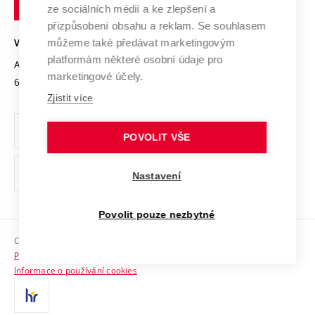
technické
Podnikavá univerzita / ContriBUTe
Mezinárodní dohody
ze sociálních médií a ke zlepšení a
Open Science
v
Bezpečná univerzita
přizpůsobení obsahu a reklam. Se souhlasem
Univerzitní sítě
Brně
Projekty
můžeme také předávat marketingovým
VYSOKÉ UČENÍ TECHNICKÉ V BRNĚ
Vyznamenání
platformám některé osobní údaje pro
Projekty ze strukturálních fondů
Antonínská 548/1
www.vut.cz
marketingové účely.
Organizační struktura
602 00 Brno
vut@vutbr.cz
Specifický výzkum
Zjistit více
Úřední deska
Ochrana osobních údajů
POVOLIT VŠE
(externí
Pracovní příležitosti
Nastavení
odkaz)
Podpora a rozvoj zaměstnanců a studujících
Povolit pouze nezbytné
Rovné příležitosti
Copyright © 2026 VUT
Sociální bezpečí
Prohlášení o přístupnosti
HR Award
Informace o používání cookies
Kontakty