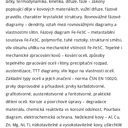
látky, termodynamika, kinetika, difuze, fáze – zákony
popisující děje v kovových materiálech, vužití difuze, fázové
pravidlo, charakter krystalické struktury. Rovnovážné fázové
diagramy – dendrity, vztah mezi rovnovážnými diagramy a
vlastnostmi slitin. Fázový diagram Fe-Fe3C – metastabilní
soustava Fe-Fe3C, polymorfie, tuhé roztoky, strukturní směsi,
vliv obsahu uhlíku na mechanické vlstnosti Fe-Fe3C. Tepelné i
mechanické zpracování kovů – kování oceli, způsoby
tepelného zpracování oceli i litiny, precipitační rozpad,
austenitizace, TTT diagramy, vliv legur na vlastnosti ocelí.
Základní typy ocelí a jejich značení – norma ČSN EN 10020,
prvky doprovodné a přísadové, prvky karbidotvorné,
grafitotvorné, austenitotvorné a feritotvorné, praktické
dělení ocelí. Koroze a povrchové úpravy – degradace
materiálu, chemická reaktivita vs korozní odolnost, Pourbaix
diagram, elektrochemická ochrana. Neželezné kovy – Al, Cu,
Zn, Mg, Ni, Ti, nízkotavitelné a vysokotavitelné kovy, ušlechtilé