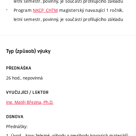
letní semestr, povinný, je součástí profilujícího základu
Program
NKCP_CHTM
magisterský navazující 1 ročník,
letní semestr, povinný, je součástí profilujícího základu
Typ (způsob) výuky
PŘEDNÁŠKA
26 hod., nepovinná
VYUČUJÍCÍ / LEKTOR
Ing. Matěj Březina, Ph.D.
OSNOVA
Přednášky:
1. Úvod – kovy železné, výhody a nevýhody kovových materiálů,