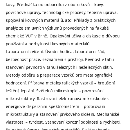
kovy. Přednáška od odborníka z oboru kovů – kovy,
povrchové úpravy, technologické procesy, tepelná úprava,
spojování kovových materiálů, atd. Příklady z praktických
analýz ze smluvních výzkumů provedených na fakultě
chemické VUT v Brně. Opakování učiva a diskuse o důvodu
používání a nezbytnosti kovových materiálů.
Laboratorní cvičení: Úvodní hodina, laboratorní řád,
bezpečnost práce, seznámení s přístroji. Pevnost v tahu –
stanovení pevnosti v tahu železných i neželezných slitin.
Metody odběru a preparace vzorků pro metalografické
hodnocení. Příprava metalografických vzorků – broušení,
leštění, leptání. Světelná mikroskopie – pozorování
mikrostruktury. Rastrovací elektronová mikroskopie s
energiově disperzním spektrometrem – pozorování
mikrostruktury a stanovení prvkového složení. Mechanické
vlastnosti – tvrdost. Stanovení korozní odolnosti a rychlosti.
Povrchové úpravy kovových materiálů. Elektrochemie –