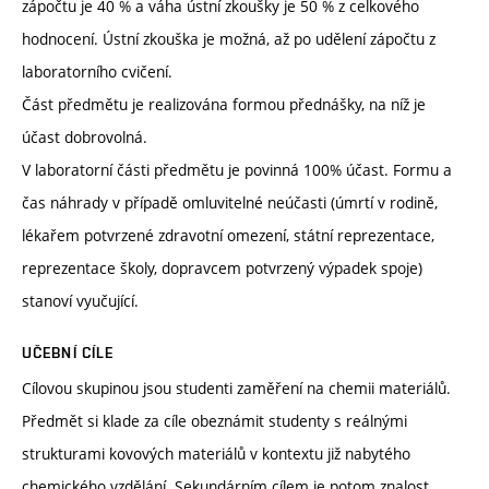
zápočtu je 40 % a váha ústní zkoušky je 50 % z celkového
hodnocení. Ústní zkouška je možná, až po udělení zápočtu z
laboratorního cvičení.
Část předmětu je realizována formou přednášky, na níž je
účast dobrovolná.
V laboratorní části předmětu je povinná 100% účast. Formu a
čas náhrady v případě omluvitelné neúčasti (úmrtí v rodině,
lékařem potvrzené zdravotní omezení, státní reprezentace,
reprezentace školy, dopravcem potvrzený výpadek spoje)
stanoví vyučující.
UČEBNÍ CÍLE
Cílovou skupinou jsou studenti zaměření na chemii materiálů.
Předmět si klade za cíle obeznámit studenty s reálnými
strukturami kovových materiálů v kontextu již nabytého
chemického vzdělání. Sekundárním cílem je potom znalost