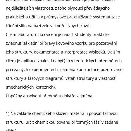
nejdůležitějších vlastností, z toho plynoucí převládajícího
praktického užití a v průmyslové praxi užívané systematizace
třídění slitn na bázi železa i neželezných kovů.
Cílem laboratorního cvičení je naučit studenty praktické
zvládnutí základní přípravy kovového vzorku pro pozorování
jeho struktury, dokumentace a interpretace výsledků. Dalším
cílem je aplikace znalostí nabytých v teoretických předmětech
při reálných experimentech, zejména konfrontace pozorované
struktury a fázových diagramů, vztah struktury a vlastností
(mechanických, korozních).
Úspěšný absolvent předmětu dokáže zejména:
1) Na základě chemického složení materiálu popsat fázovou
strukturu, určit chemickou povahu přítomných fází v zadané
slitině,