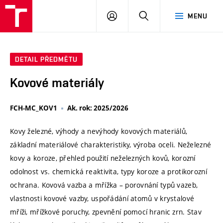
VUT
PŘIHLÁSIT
HLEDAT
MENU
SE
DETAIL PŘEDMĚTU
Kovové materiály
FCH-MC_KOV1
Ak. rok: 2025/2026
Kovy železné, výhody a nevýhody kovových materiálů,
základní materiálové charakteristiky, výroba oceli. Neželezné
kovy a koroze, přehled použití neželezných kovů, korozní
odolnost vs. chemická reaktivita, typy koroze a protikorozní
ochrana. Kovová vazba a mřížka – porovnání typů vazeb,
vlastnosti kovové vazby, uspořádání atomů v krystalové
mříži, mřížkové poruchy, zpevnění pomocí hranic zrn. Stav