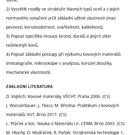
2) Vysvětlit rozdíly ve struktuře hlavních typů ocelí a z jejich
normového označení určit základní užitné vlastnosti (mez
pevnosti, korozivzdornost, svařitelnost, kalitelnost),
3) Popsat specifika mosazí, bronzí, duralů a jiných slitin
neželeznýh kovů,
4) Popsat základní postupy při výzkumu kovových materiálů
(metalografie, mikroskopie s analýzou, korozní zkoušky,
mechanické vlastnosti).
ZÁKLADNÍ LITERATURA
D. Vojtěch: Kovové materiály, VŠCHT, Praha 2006. (CS)
J. Wasserbauer, J. Tkacz, M. Březina: Praktikum z kovových
materiálů, VUT, Brno 2017. (CS)
L. Ptáček a kol.: Nauka o Materiálu I,II. CERM, Brno 2003. (CS)
M. Hluchý, O. Modráček, R. Paňák: Strojírenská technologie 1,