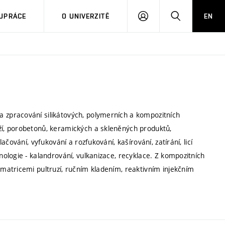
PŘIHLÁSIT
HLEDAT
UPRÁCE
O UNIVERZITĚ
EN
SE
zpracování silikátových, polymerních a kompozitních
í, porobetonů, keramických a skleněných produktů,
čování, vyfukování a rozfukování, kašírování, zatírání, licí
logie - kalandrování, vulkanizace, recyklace. Z kompozitních
atricemi pultruzí, ručním kladením, reaktivním injekčním