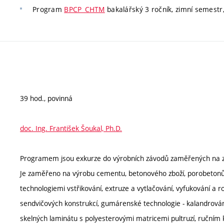
Program
BPCP_CHTM
bakalářský 3 ročník, zimní semestr, 
39 hod., povinná
doc. Ing. František Šoukal, Ph.D.
Programem jsou exkurze do výrobních závodů zaměřených na zpr
Je zaměřeno na výrobu cementu, betonového zboží, porobetonů
technologiemi vstřikování, extruze a vytlačování, vyfukování a ro
sendvičových konstrukcí, gumárenské technologie - kalandrován
skelných laminátu s polyesterovými matricemi pultruzí, ručním 