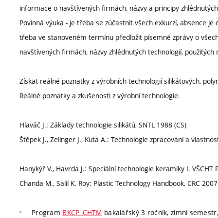
informace o navštívených firmách, názvy a principy zhlédnutých 
Povinná výuka - je třeba se zúčastnit všech exkurzí, absence je
třeba ve stanoveném termínu předložit písemné zprávy o všech
navštívených firmách, názvy zhlédnutých technologií, použitých m
Získat reálné poznatky z výrobních technologií silikátových, po
Reálné poznatky a zkušenosti z výrobní technologie.
Hlaváč J.: Základy technologie silikátů, SNTL 1988 (CS)
Štěpek J., Zelinger J., Kuta A.: Technologie zpracování a vlastno
Hanykýř V., Havrda J.: Speciální technologie keramiky I. VŠCHT 
Chanda M., Salil K. Roy: Plastic Technology Handbook, CRC 2007
Program
BKCP_CHTM
bakalářský 3 ročník, zimní semestr