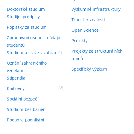
Doktorské studium
Výzkumné infrastruktury
Studijní předpisy
Transfer znalostí
Poplatky za studium
Open Science
Zpracování osobních údajů
Projekty
studentů
Projekty ze strukturálních
Studium a stáže v zahraničí
fondů
Uznání zahraničního
Specifický výzkum
vzdělání
Stipendia
(externí
Knihovny
odkaz)
Sociální bezpečí
Studium bez bariér
Podpora podnikání