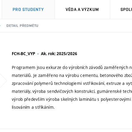
PRO STUDENTY
VĚDA A VÝZKUM
SPOL
DETAIL PŘEDMĚTU
FCH-BC_VYP
Ak. rok: 2025/2026
Programem jsou exkurze do výrobních závodů zaměřených na 
materiálů. Je zaměřeno na výrobu cementu, betonového zbož
zpracování polymerů technologiemi vstřikování, extruze a vytla
materiály, výroba sendvičových konstrukcí, gumárenské techno
výrob především výroba skelných laminátu s polyesterovými m
lisováním a stříkáním.