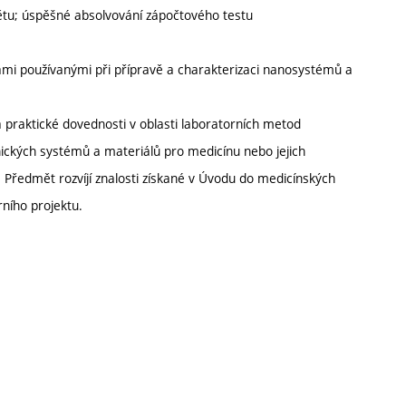
ětu; úspěšné absolvování zápočtového testu
kami používanými při přípravě a charakterizaci nanosystémů a
a praktické dovednosti v oblasti laboratorních metod
nických systémů a materiálů pro medicínu nebo jejich
 Předmět rozvíjí znalosti získané v Úvodu do medicínských
rního projektu.