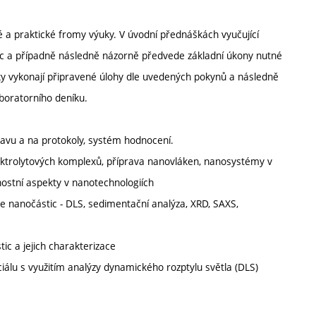
a praktické fromy výuky. V úvodní přednáškách vyučující
tic a případně následně názorně předvede základní úkony nutné
icky vykonají připravené úlohy dle uvedených pokynů a následně
aboratorního deníku.
avu a na protokoly, systém hodnocení.
ektrolytových komplexů, příprava nanovláken, nanosystémy v
nostní aspekty v nanotechnologiích
e nanočástic - DLS, sedimentační analýza, XRD, SAXS,
ic a jejich charakterizace
enciálu s využitím analýzy dynamického rozptylu světla (DLS)