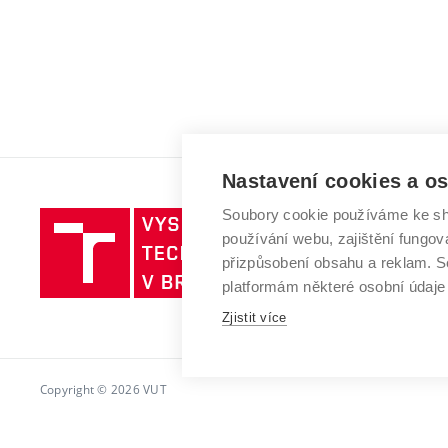
Nastavení cookies a o
Soubory cookie používáme ke sh
Vysoké
používání webu, zajištění fungová
učení
přizpůsobení obsahu a reklam.
technické
platformám některé osobní údaje
v
Brně
Zjistit více
Copyright © 2026 VUT