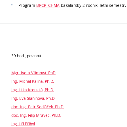
Program
BPCP_CHMA
bakalářský 2 ročník, letní semestr, p
39 hod., povinná
Mgr. Iveta Vilímová, PhD
Ing. Michal Kalina, Ph.D.
Ing. Jitka Krouská, Ph.D.
Ing. Eva Slaninová, Ph.D.
doc. Ing. Petr Sedláček, Ph.D.
doc. Ing. Filip Mravec, Ph.D.
Ing. Jiří Přibyl