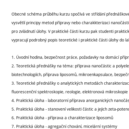
Obecné schéma průběhu kurzu spočívá ve střídání přednáškové 
vysvětlí principy metod přípravy nebo charakkterizaci nanočás
pro zvládnutí úlohy. V praktické části kurzu pak studenti prakt
vypracují podrobný popis teoretické i praktické části úlohy do l
1. Úvodní hodina, bezpečnost práce, požadavky na domácí přípr
2. Teoretická přednášky na téma: příprava nanočástic a polyel
biotechnologiích, příprava liposomů, mikroenkapsulace, bezpeč
3. Teoretické přednášky o analytických metodách charakterizac
fluorescenční spektroskopie, reologie, elektronová mikroskopie
4. Praktická úloha - laboratorní příprava anorganických nanočást
5. Praktická úloha - stanovení velikosti částic a jejich zeta-pot
6. Praktická úloha - příprava a charakterizace liposomů
7. Praktická úloha - agregační chování, micelární systémy