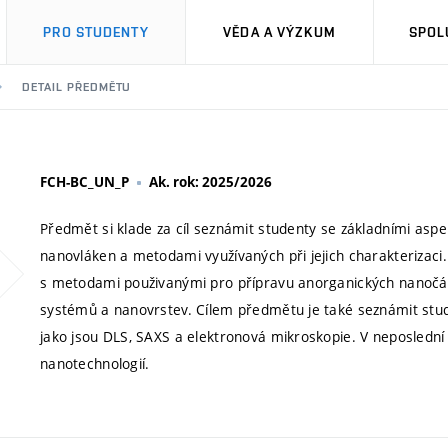
PRO STUDENTY
VĚDA A VÝZKUM
SPOL
DETAIL PŘEDMĚTU
FCH-BC_UN_P
Ak. rok: 2025/2026
Předmět si klade za cíl seznámit studenty se základními aspe
nanovláken a metodami využívaných při jejich charakterizaci.
s metodami použivanými pro přípravu anorganických nanočást
systémů a nanovrstev. Cílem předmětu je také seznámit stud
jako jsou DLS, SAXS a elektronová mikroskopie. V neposled
nanotechnologií.