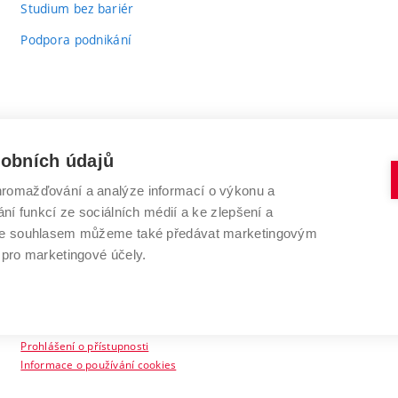
Studium bez bariér
Podpora podnikání
sobních údajů
romažďování a analýze informací o výkonu a
VYSOKÉ UČENÍ TECHNICKÉ V BRNĚ
ní funkcí ze sociálních médií a ke zlepšení a
Antonínská 548/1
www.vut.cz
 Se souhlasem můžeme také předávat marketingovým
602 00 Brno
vut@vutbr.cz
 pro marketingové účely.
Prohlášení o přístupnosti
Informace o používání cookies