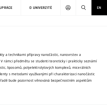
PŘIHLÁSIT
HLEDAT
UPRÁCE
O UNIVERZITĚ
EN
SE
kty a technikami přípravy nanočástic, nanovrstev a
 V rámci předmětu se studenti teoreticky i prakticky seznámí
ic, liposomů, polyelektrolytových komplexů, micerálních
enty s metodami využívanými při charakterizaci nanočástic
ní řadě bude pozornost věnováná bezpečnostním aspektům