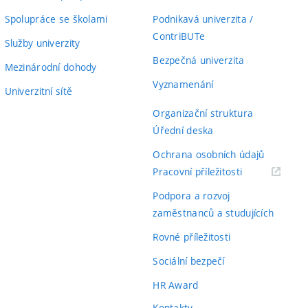
Spolupráce se školami
Podnikavá univerzita /
ContriBUTe
Služby univerzity
Bezpečná univerzita
Mezinárodní dohody
Vyznamenání
Univerzitní sítě
Organizační struktura
Úřední deska
Ochrana osobních údajů
(externí
Pracovní příležitosti
odkaz)
Podpora a rozvoj
zaměstnanců a studujících
Rovné příležitosti
Sociální bezpečí
HR Award
Kontakty