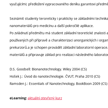
vyučujícími; předložení vypracovaného deníku garantovi předm
Seznámit studenty teroreticky i prakticky se základními techni
nanomateriálů pro medicínu a další pokročilé aplikace.
Po zvládnutí předmětu má student základní teoretické znalosti 
používaných při přípravě a charakterizaci anorganických i orga
prekurzorů.a je schopen provádět základní laboratorní operace.
materiálů a připravuje základ pro realizaci následného laborato
D.S. Goodsell: Bionanotechnology. Wiley 2004 (CS)
Hošek J.: Úvod do nanotechnologie. ČVUT, Praha 2010 (CS)
Ramsden J.: Essentials of Nanotechnology, BookBoon 2009 (CS)
aktuální otevřený kurz
eLearning: