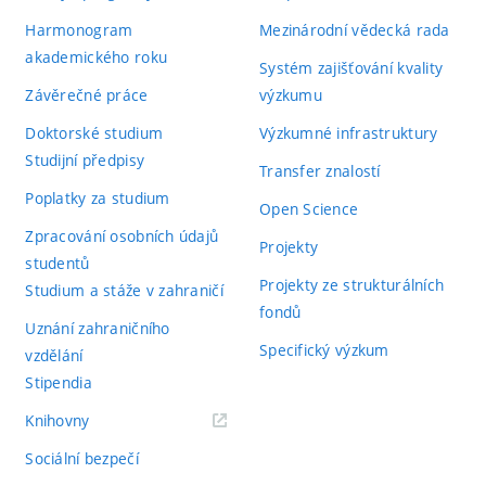
Harmonogram
Mezinárodní vědecká rada
akademického roku
Systém zajišťování kvality
Závěrečné práce
výzkumu
Doktorské studium
Výzkumné infrastruktury
Studijní předpisy
Transfer znalostí
Poplatky za studium
Open Science
Zpracování osobních údajů
Projekty
studentů
Projekty ze strukturálních
Studium a stáže v zahraničí
fondů
Uznání zahraničního
Specifický výzkum
vzdělání
Stipendia
(externí
Knihovny
odkaz)
Sociální bezpečí