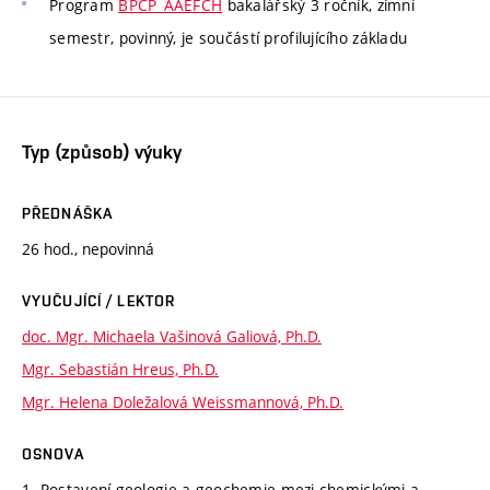
Program
BPCP_AAEFCH
bakalářský 3 ročník, zimní
semestr, povinný, je součástí profilujícího základu
Typ (způsob) výuky
PŘEDNÁŠKA
26 hod., nepovinná
VYUČUJÍCÍ / LEKTOR
doc. Mgr. Michaela Vašinová Galiová, Ph.D.
Mgr. Sebastián Hreus, Ph.D.
Mgr. Helena Doležalová Weissmannová, Ph.D.
OSNOVA
1. Postavení geologie a geochemie mezi chemickými a