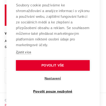
Profil univerzity
Spolupráce se školami
Soubory cookie používáme ke
Vysoké
Výzkumné infrastruktury
shromažďování a analýze informací o výkonu
Udržitelná univerzita
učení
Služby univerzity
Transfer znalostí
a používání webu, zajištění fungování funkcí
technické
Podnikavá univerzita / ContriBUTe
Mezinárodní dohody
ze sociálních médií a ke zlepšení a
Open Science
v
Bezpečná univerzita
přizpůsobení obsahu a reklam. Se souhlasem
Univerzitní sítě
Brně
Projekty
můžeme také předávat marketingovým
VYSOKÉ UČENÍ TECHNICKÉ V BRNĚ
Vyznamenání
platformám některé osobní údaje pro
Projekty ze strukturálních fondů
Antonínská 548/1
www.vut.cz
marketingové účely.
Organizační struktura
602 00 Brno
vut@vutbr.cz
Specifický výzkum
Zjistit více
Úřední deska
Ochrana osobních údajů
POVOLIT VŠE
(externí
Pracovní příležitosti
Nastavení
odkaz)
Podpora a rozvoj zaměstnanců a studujících
Povolit pouze nezbytné
Rovné příležitosti
Copyright © 2026 VUT
Sociální bezpečí
Prohlášení o přístupnosti