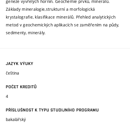
geneze vyvřelých hornin. Geochemie prvků, minerálů.
Základy mineralogie,strukturní a morfologická
krystalografie, klasifikace minerálů. Přehled analytických
metod v geochemických aplikacích se zaměřením na půdy,
sedimenty, minerály.
JAZYK VÝUKY
čeština
POČET KREDITŮ
4
PŘÍSLUŠNOST K TYPU STUDIJNÍHO PROGRAMU
bakalářský