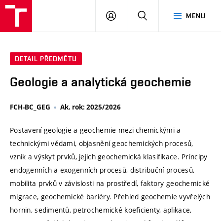
VUT
PŘIHLÁSIT
HLEDAT
MENU
SE
DETAIL PŘEDMĚTU
Geologie a analytická geochemie
FCH-BC_GEG
Ak. rok: 2025/2026
Postavení geologie a geochemie mezi chemickými a
technickými vědami, objasnění geochemických procesů,
vznik a výskyt prvků, jejich geochemická klasifikace. Principy
endogenních a exogenních procesů, distribuční procesů,
mobilita prvků v závislosti na prostředí, faktory geochemické
migrace, geochemické bariéry. Přehled geochemie vyvřelých
hornin, sedimentů, petrochemické koeficienty, aplikace,