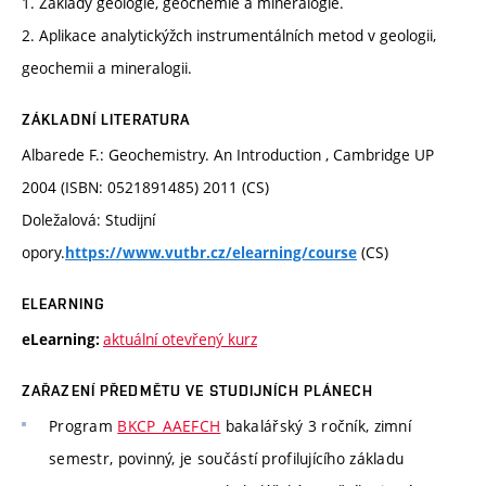
1. Základy geologie, geochemie a mineralogie.
2. Aplikace analytickýžch instrumentálních metod v geologii,
geochemii a mineralogii.
ZÁKLADNÍ LITERATURA
Albarede F.: Geochemistry. An Introduction , Cambridge UP
2004 (ISBN: 0521891485) 2011 (CS)
Doležalová: Studijní
opory.
(CS)
https://www.vutbr.cz/elearning/course
ELEARNING
aktuální otevřený kurz
eLearning:
ZAŘAZENÍ PŘEDMĚTU VE STUDIJNÍCH PLÁNECH
Program
BKCP_AAEFCH
bakalářský 3 ročník, zimní
semestr, povinný, je součástí profilujícího základu