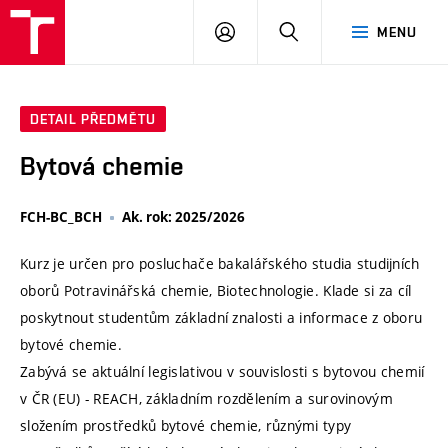
VUT
PŘIHLÁSIT
HLEDAT
MENU
SE
DETAIL PŘEDMĚTU
Bytová chemie
FCH-BC_BCH
Ak. rok: 2025/2026
Kurz je určen pro posluchače bakalářského studia studijních
oborů Potravinářská chemie, Biotechnologie. Klade si za cíl
poskytnout studentům základní znalosti a informace z oboru
bytové chemie.
Zabývá se aktuální legislativou v souvislosti s bytovou chemií
v ČR (EU) - REACH, základním rozdělením a surovinovým
složením prostředků bytové chemie, různými typy