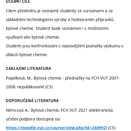
UČEBNÍ CÍLE
Cílem předmětu je seznámit studenty se surovinami a se
základními technologiemi výroby a hodnocením přípravků
bytové chemie. Student bude seznámen i s možnostmi
využívaní eko bytové chemie.
Studenti jsou konfrontováni s nejnovějšími poznatky výzkumu v
oblasti bytové chemie.
ZÁKLADNÍ LITERATURA
Popelková, M., Bytová chemie - přednášky na FCH VUT 2007-
2008, nepublikované (CS)
DOPORUČENÁ LITERATURA
Němcová A.: Bytová chemie, FCH VUT 2021 (elektronická
učební podpora dostupná na:
) (CS)
https://moodle.vut.cz/course/view.php?id=240992