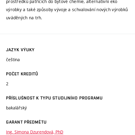
prostředků patřících do bytové chemie, alternativní eko
výrobky a také způsoby vývoje a schvalování nových výrobků
uváděných na trh.
JAZYK VÝUKY
čeština
POČET KREDITŮ
2
PŘÍSLUŠNOST K TYPU STUDIJNÍHO PROGRAMU
bakalářský
GARANT PŘEDMĚTU
Ing. Simona Dzurendová, PhD