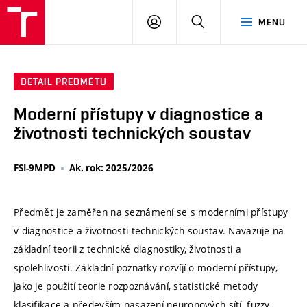
VUT
PŘIHLÁSIT
HLEDAT
MENU
SE
DETAIL PŘEDMĚTU
Moderní přístupy v diagnostice a
životnosti technických soustav
FSI-9MPD
Ak. rok: 2025/2026
Předmět je zaměřen na seznámení se s moderními přístupy
v diagnostice a životnosti technických soustav. Navazuje na
základní teorii z technické diagnostiky, životnosti a
spolehlivosti. Základní poznatky rozvíjí o moderní přístupy,
jako je použití teorie rozpoznávání, statistické metody
klasifikace a především nasazení neuronových sítí, fuzzy