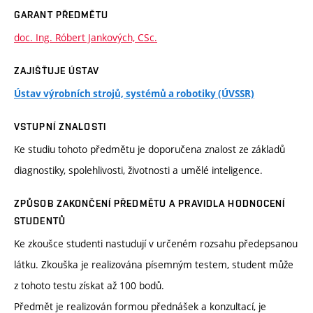
GARANT PŘEDMĚTU
doc. Ing. Róbert Jankových, CSc.
ZAJIŠŤUJE ÚSTAV
Ústav výrobních strojů, systémů a robotiky (ÚVSSR)
VSTUPNÍ ZNALOSTI
Ke studiu tohoto předmětu je doporučena znalost ze základů
diagnostiky, spolehlivosti, životnosti a umělé inteligence.
ZPŮSOB ZAKONČENÍ PŘEDMĚTU A PRAVIDLA HODNOCENÍ
STUDENTŮ
Ke zkoušce studenti nastudují v určeném rozsahu předepsanou
látku. Zkouška je realizována písemným testem, student může
z tohoto testu získat až 100 bodů.
Předmět je realizován formou přednášek a konzultací, je