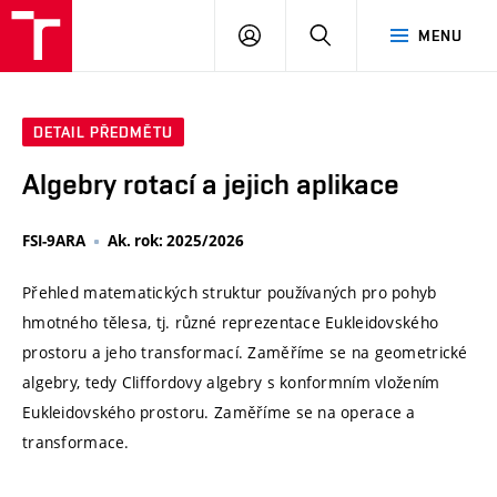
VUT
PŘIHLÁSIT
HLEDAT
MENU
SE
DETAIL PŘEDMĚTU
Algebry rotací a jejich aplikace
FSI-9ARA
Ak. rok: 2025/2026
Přehled matematických struktur používaných pro pohyb
hmotného tělesa, tj. různé reprezentace Eukleidovského
prostoru a jeho transformací. Zaměříme se na geometrické
algebry, tedy Cliffordovy algebry s konformním vložením
Eukleidovského prostoru. Zaměříme se na operace a
transformace.