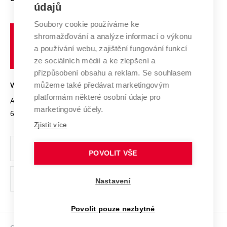
E-přihláška
údajů
Zahraniční spolupráce
Systém zajišťování kvality výzkumu
Profil univerzity
Spolupráce se školami
Soubory cookie používáme ke
Vysoké
Výzkumné infrastruktury
shromažďování a analýze informací o výkonu
Udržitelná univerzita
učení
Služby univerzity
Transfer znalostí
a používání webu, zajištění fungování funkcí
technické
Podnikavá univerzita / ContriBUTe
Mezinárodní dohody
ze sociálních médií a ke zlepšení a
Open Science
v
Bezpečná univerzita
přizpůsobení obsahu a reklam. Se souhlasem
Univerzitní sítě
Brně
Projekty
můžeme také předávat marketingovým
VYSOKÉ UČENÍ TECHNICKÉ V BRNĚ
Vyznamenání
platformám některé osobní údaje pro
Projekty ze strukturálních fondů
Antonínská 548/1
www.vut.cz
marketingové účely.
Organizační struktura
602 00 Brno
vut@vutbr.cz
Specifický výzkum
Zjistit více
Úřední deska
Ochrana osobních údajů
POVOLIT VŠE
(externí
Pracovní příležitosti
Nastavení
odkaz)
Podpora a rozvoj zaměstnanců a studujících
Povolit pouze nezbytné
Rovné příležitosti