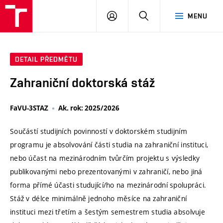
VUT
PŘIHLÁSIT
HLEDAT
MENU
SE
DETAIL PŘEDMĚTU
Zahraniční doktorská stáž
FaVU-3STAZ
Ak. rok: 2025/2026
Součástí studijních povinností v doktorském studijním
programu je absolvování části studia na zahraniční instituci,
nebo účast na mezinárodním tvůrčím projektu s výsledky
publikovanými nebo prezentovanými v zahraničí, nebo jiná
forma přímé účasti studující/ho na mezinárodní spolupráci.
Stáž v délce minimálně jednoho měsíce na zahraniční
instituci mezi třetím a šestým semestrem studia absolvuje