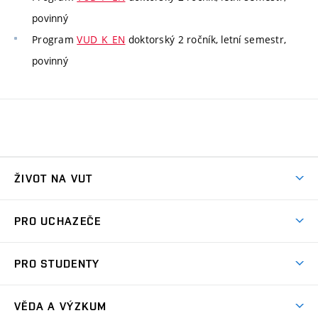
povinný
Program
VUD_K_EN
doktorský 2 ročník, letní semestr,
povinný
ŽIVOT NA VUT
Atmosféra VUT
PRO UCHAZEČE
Prostory školy
Proč na VUT
Koleje
PRO STUDENTY
Studijní programy
Stravování
Předměty
Studijní předpisy
Studium a stáže v zahraničí
Stipendia
Dny otevřených dveří
VĚDA A VÝZKUM
Sport na VUT
(externí