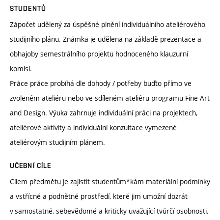
STUDENTŮ
Zápočet udělený za úspěšné plnění individuálního ateliérového
studijního plánu. Známka je udělena na základě prezentace a
obhajoby semestrálního projektu hodnoceného klauzurní
komisí.
Práce práce probíhá dle dohody / potřeby buďto přímo ve
zvoleném ateliéru nebo ve sdíleném ateliéru programu Fine Art
and Design. Výuka zahrnuje individuální práci na projektech,
ateliérové aktivity a individuální konzultace vymezené
ateliérovým studijním plánem.
UČEBNÍ CÍLE
Cílem předmětu je zajistit studentům*kám materiální podmínky
a vstřícné a podnětné prostředí, které jim umožní dozrát
v samostatné, sebevědomé a kriticky uvažující tvůrčí osobnosti.