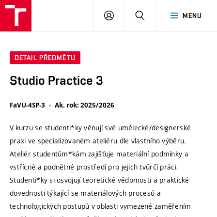
VUT
PŘIHLÁSIT
HLEDAT
MENU
SE
DETAIL PŘEDMĚTU
Studio Practice 3
FaVU-4SP-3
Ak. rok: 2025/2026
V kurzu se studenti*ky věnují své umělecké/designerské
praxi ve specializovaném ateliéru dle vlastního výběru.
Ateliér studentům*kám zajišťuje materiální podmínky a
vstřícné a podnětné prostředí pro jejich tvůrčí práci.
Studenti*ky si osvojují teoretické vědomosti a praktické
dovednosti týkající se materiálových procesů a
technologických postupů v oblasti vymezené zaměřením