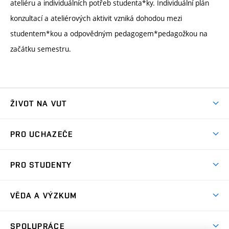
ateliéru a individuálních potřeb studenta*ky. Individuální plán
konzultací a ateliérových aktivit vzniká dohodou mezi
studentem*kou a odpovědným pedagogem*pedagožkou na
začátku semestru.
ŽIVOT NA VUT
Atmosféra VUT
PRO UCHAZEČE
Prostory školy
Proč na VUT
Koleje
PRO STUDENTY
Studijní programy
Stravování
Předměty
Studijní předpisy
Studium a stáže v zahraničí
Stipendia
Dny otevřených dveří
VĚDA A VÝZKUM
Sport na VUT
(externí
Studijní programy
Poplatky za studium
Uznání zahraničního vzdělání
Knihovny
Aktivity pro juniory
Studentský život
odkaz)
Věda a výzkum na VUT
Harmonogram akademického roku
Zpracování osobních údajů studentů
Sociální bezpečí
SPOLUPRÁCE
Celoživotní vzdělávání