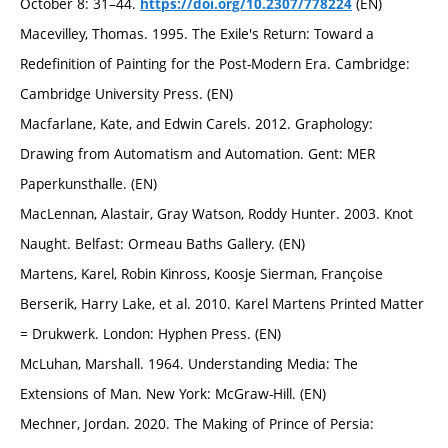
October 8: 31–44.
(EN)
https://doi.org/10.2307/778224
Macevilley, Thomas. 1995. The Exile's Return: Toward a
Redefinition of Painting for the Post-Modern Era. Cambridge:
Cambridge University Press. (EN)
Macfarlane, Kate, and Edwin Carels. 2012. Graphology:
Drawing from Automatism and Automation. Gent: MER
Paperkunsthalle. (EN)
MacLennan, Alastair, Gray Watson, Roddy Hunter. 2003. Knot
Naught. Belfast: Ormeau Baths Gallery. (EN)
Martens, Karel, Robin Kinross, Koosje Sierman, Françoise
Berserik, Harry Lake, et al. 2010. Karel Martens Printed Matter
= Drukwerk. London: Hyphen Press. (EN)
McLuhan, Marshall. 1964. Understanding Media: The
Extensions of Man. New York: McGraw-Hill. (EN)
Mechner, Jordan. 2020. The Making of Prince of Persia: