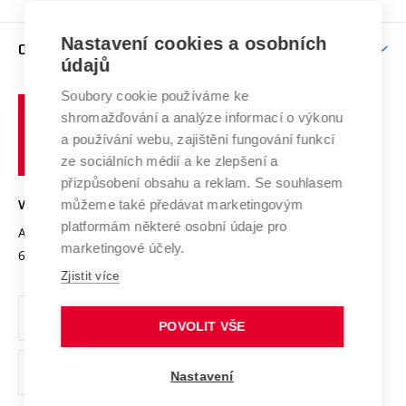
Brno
Podpora excelence
Závěrečné práce
Studium bez bariér
Zpracování osobních údajů uchazečů o studium
Firemní spolupráce
Mezinárodní vědecká rada
Nastavení cookies a osobních
O UNIVERZITĚ
Doktorské studium
Podpora podnikání
E-přihláška
údajů
Zahraniční spolupráce
Systém zajišťování kvality výzkumu
Profil univerzity
Spolupráce se školami
Soubory cookie používáme ke
Vysoké
Výzkumné infrastruktury
shromažďování a analýze informací o výkonu
Udržitelná univerzita
učení
Služby univerzity
Transfer znalostí
a používání webu, zajištění fungování funkcí
technické
Podnikavá univerzita / ContriBUTe
Mezinárodní dohody
ze sociálních médií a ke zlepšení a
Open Science
v
Bezpečná univerzita
přizpůsobení obsahu a reklam. Se souhlasem
Univerzitní sítě
Brně
Projekty
můžeme také předávat marketingovým
VYSOKÉ UČENÍ TECHNICKÉ V BRNĚ
Vyznamenání
platformám některé osobní údaje pro
Projekty ze strukturálních fondů
Antonínská 548/1
www.vut.cz
marketingové účely.
Organizační struktura
602 00 Brno
vut@vutbr.cz
Specifický výzkum
Zjistit více
Úřední deska
Ochrana osobních údajů
POVOLIT VŠE
(externí
Pracovní příležitosti
Nastavení
odkaz)
Podpora a rozvoj zaměstnanců a studujících