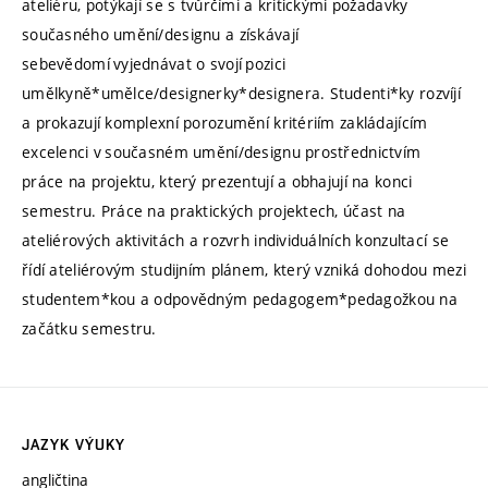
ateliéru, potýkají se s tvůrčími a kritickými požadavky
současného umění/designu a získávají
sebevědomí vyjednávat o svojí pozici
umělkyně*umělce/designerky*designera. Studenti*ky rozvíjí
a prokazují komplexní porozumění kritériím zakládajícím
excelenci v současném umění/designu prostřednictvím
práce na projektu, který prezentují a obhajují na konci
semestru. Práce na praktických projektech, účast na
ateliérových aktivitách a rozvrh individuálních konzultací se
řídí ateliérovým studijním plánem, který vzniká dohodou mezi
studentem*kou a odpovědným pedagogem*pedagožkou na
začátku semestru.
JAZYK VÝUKY
angličtina