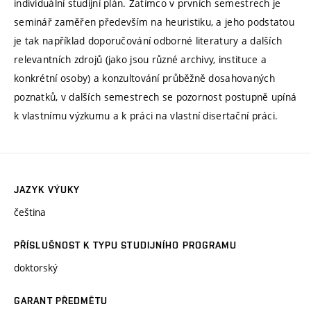
individuální studijní plán. Zatímco v prvních semestrech je
seminář zaměřen především na heuristiku, a jeho podstatou
je tak například doporučování odborné literatury a dalších
relevantních zdrojů (jako jsou různé archivy, instituce a
konkrétní osoby) a konzultování průběžně dosahovaných
poznatků, v dalších semestrech se pozornost postupně upíná
k vlastnímu výzkumu a k práci na vlastní disertační práci.
JAZYK VÝUKY
čeština
PŘÍSLUŠNOST K TYPU STUDIJNÍHO PROGRAMU
doktorský
GARANT PŘEDMĚTU