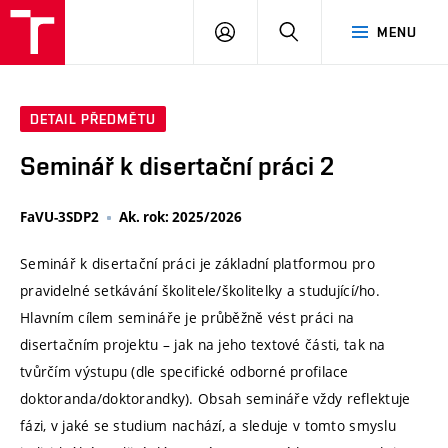
VUT
PŘIHLÁSIT
HLEDAT
MENU
SE
DETAIL PŘEDMĚTU
Seminář k disertační práci 2
FaVU-3SDP2
Ak. rok: 2025/2026
Seminář k disertační práci je základní platformou pro
pravidelné setkávání školitele/školitelky a studující/ho.
Hlavním cílem semináře je průběžně vést práci na
disertačním projektu – jak na jeho textové části, tak na
tvůrčím výstupu (dle specifické odborné profilace
doktoranda/doktorandky). Obsah semináře vždy reflektuje
fázi, v jaké se studium nachází, a sleduje v tomto smyslu