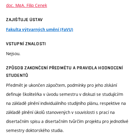
doc. MgA. Filip Cenek
ZAJIŠŤUJE ÚSTAV
Fakulta výtvarných umění (FaVU)
VSTUPNÍ ZNALOSTI
Nejsou.
ZPŮSOB ZAKONČENÍ PŘEDMĚTU A PRAVIDLA HODNOCENÍ
STUDENTŮ
Předmět je ukončen zápočtem, podmínky pro jeho získání
definuje školitel/ka v úvodu semestru v diskuzi se studující/m
na základě plnění individuálního studijního plánu, respektive na
základě plnění úkolů stanovených v souvislosti s prací na
disertačním spisu a disertačním tvůrčím projektu pro jednotlivé
semestry doktorského studia.