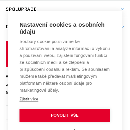
Studentský život
odkaz)
Věda a výzkum na VUT
Harmonogram akademického roku
Zpracování osobních údajů studentů
Sociální bezpečí
SPOLUPRÁCE
Celoživotní vzdělávání
Brno
Podpora excelence
Závěrečné práce
Studium bez bariér
Zpracování osobních údajů uchazečů o studium
Firemní spolupráce
Mezinárodní vědecká rada
Nastavení cookies a osobních
O UNIVERZITĚ
Doktorské studium
Podpora podnikání
E-přihláška
údajů
Zahraniční spolupráce
Systém zajišťování kvality výzkumu
Profil univerzity
Spolupráce se školami
Soubory cookie používáme ke
Vysoké
Výzkumné infrastruktury
shromažďování a analýze informací o výkonu
Udržitelná univerzita
učení
Služby univerzity
Transfer znalostí
a používání webu, zajištění fungování funkcí
technické
Podnikavá univerzita / ContriBUTe
Mezinárodní dohody
ze sociálních médií a ke zlepšení a
Open Science
v
Bezpečná univerzita
přizpůsobení obsahu a reklam. Se souhlasem
Univerzitní sítě
Brně
Projekty
můžeme také předávat marketingovým
VYSOKÉ UČENÍ TECHNICKÉ V BRNĚ
Vyznamenání
platformám některé osobní údaje pro
Projekty ze strukturálních fondů
Antonínská 548/1
www.vut.cz
marketingové účely.
Organizační struktura
602 00 Brno
vut@vutbr.cz
Specifický výzkum
Zjistit více
Úřední deska
Ochrana osobních údajů
POVOLIT VŠE
(externí
Pracovní příležitosti