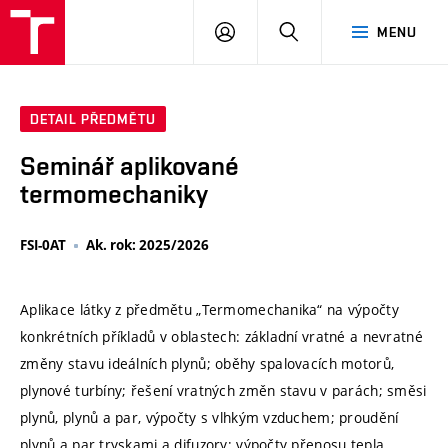
VUT
PŘIHLÁSIT
HLEDAT
MENU
SE
DETAIL PŘEDMĚTU
Seminář aplikované
termomechaniky
FSI-0AT
Ak. rok: 2025/2026
Aplikace látky z předmětu „Termomechanika“ na výpočty
konkrétních příkladů v oblastech: základní vratné a nevratné
změny stavu ideálních plynů; oběhy spalovacích motorů,
plynové turbíny; řešení vratných změn stavu v parách; směsi
plynů, plynů a par, výpočty s vlhkým vzduchem; proudění
plynů a par tryskami a difuzory; výpočty přenosu tepla,