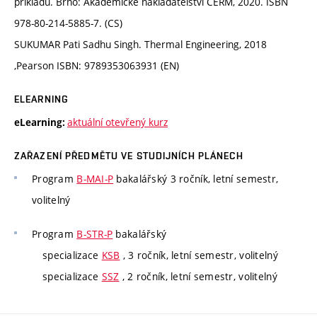
příkladů. Brno: Akademické nakladatelství CERM, 2020. ISBN
978-80-214-5885-7. (CS)
SUKUMAR Pati Sadhu Singh. Thermal Engineering, 2018
,Pearson ISBN: 9789353063931 (EN)
ELEARNING
aktuální otevřený kurz
eLearning:
ZAŘAZENÍ PŘEDMĚTU VE STUDIJNÍCH PLÁNECH
Program
B-MAI-P
bakalářský 3 ročník, letní semestr,
volitelný
Program
B-STR-P
bakalářský
specializace
KSB
, 3 ročník, letní semestr, volitelný
specializace
SSZ
, 2 ročník, letní semestr, volitelný