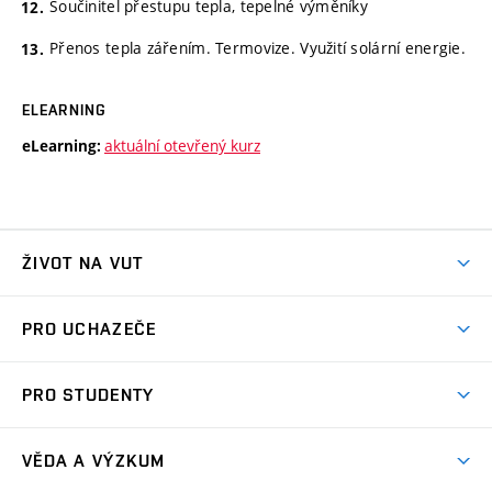
Součinitel přestupu tepla, tepelné výměníky
Přenos tepla zářením. Termovize. Využití solární energie.
ELEARNING
aktuální otevřený kurz
eLearning:
ŽIVOT NA VUT
Atmosféra VUT
PRO UCHAZEČE
Prostory školy
Proč na VUT
Koleje
PRO STUDENTY
Studijní programy
Stravování
Předměty
Studijní předpisy
Studium a stáže v zahraničí
Stipendia
Dny otevřených dveří
VĚDA A VÝZKUM
Sport na VUT
(externí
Studijní programy
Poplatky za studium
Uznání zahraničního vzdělání
Knihovny
Aktivity pro juniory