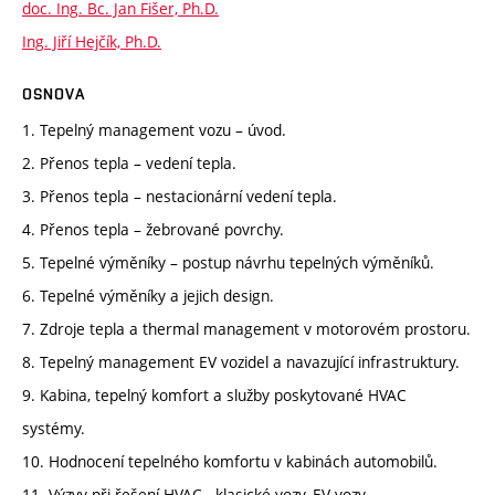
doc. Ing. Bc. Jan Fišer, Ph.D.
Ing. Jiří Hejčík, Ph.D.
OSNOVA
1. Tepelný management vozu – úvod.
2. Přenos tepla – vedení tepla.
3. Přenos tepla – nestacionární vedení tepla.
4. Přenos tepla – žebrované povrchy.
5. Tepelné výměníky – postup návrhu tepelných výměníků.
6. Tepelné výměníky a jejich design.
7. Zdroje tepla a thermal management v motorovém prostoru.
8. Tepelný management EV vozidel a navazující infrastruktury.
9. Kabina, tepelný komfort a služby poskytované HVAC
systémy.
10. Hodnocení tepelného komfortu v kabinách automobilů.
11. Výzvy při řešení HVAC - klasické vozy, EV vozy.