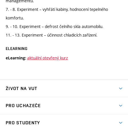
managementu.
7. - 8. Experiment – vyhřátí kabiny, hodnocení tepelného
komfortu.
9. - 10. Experiment – defrost čelního skla automobilu.
11. - 13. Experiment – účinnost chladicích zařízení.
ELEARNING
aktuální otevřený kurz
eLearning:
ŽIVOT NA VUT
Atmosféra VUT
PRO UCHAZEČE
Prostory školy
Proč na VUT
Koleje
PRO STUDENTY
Studijní programy