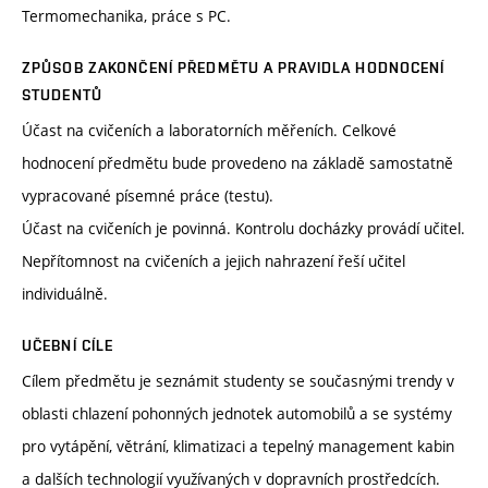
Termomechanika, práce s PC.
ZPŮSOB ZAKONČENÍ PŘEDMĚTU A PRAVIDLA HODNOCENÍ
STUDENTŮ
Účast na cvičeních a laboratorních měřeních. Celkové
hodnocení předmětu bude provedeno na základě samostatně
vypracované písemné práce (testu).
Účast na cvičeních je povinná. Kontrolu docházky provádí učitel.
Nepřítomnost na cvičeních a jejich nahrazení řeší učitel
individuálně.
UČEBNÍ CÍLE
Cílem předmětu je seznámit studenty se současnými trendy v
oblasti chlazení pohonných jednotek automobilů a se systémy
pro vytápění, větrání, klimatizaci a tepelný management kabin
a dalších technologií využívaných v dopravních prostředcích.