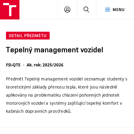
VUT
PŘIHLÁSIT
HLEDAT
MENU
SE
DETAIL PŘEDMĚTU
Tepelný management vozidel
FSI-QTE
Ak. rok: 2025/2026
Předmět Tepelný management vozidel seznamuje studenty s
teoretickými základy přenosu tepla, které jsou následně
aplikovány na problematiku chlazení pohonných jednotek
motorových vozidel a systémy zajišťující tepelný komfort v
kabinách dopravních prostředků.