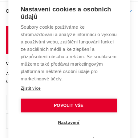
Závěrečné práce
Studium bez bariér
Zpracování osobních údajů uchazečů o studium
Firemní spolupráce
Mezinárodní vědecká rada
Nastavení cookies a osobních
O UNIVERZITĚ
Doktorské studium
Podpora podnikání
E-přihláška
údajů
Zahraniční spolupráce
Systém zajišťování kvality výzkumu
Profil univerzity
Spolupráce se školami
Soubory cookie používáme ke
Vysoké
Výzkumné infrastruktury
shromažďování a analýze informací o výkonu
Udržitelná univerzita
učení
Služby univerzity
Transfer znalostí
a používání webu, zajištění fungování funkcí
technické
Podnikavá univerzita / ContriBUTe
Mezinárodní dohody
ze sociálních médií a ke zlepšení a
Open Science
v
Bezpečná univerzita
přizpůsobení obsahu a reklam. Se souhlasem
Univerzitní sítě
Brně
Projekty
můžeme také předávat marketingovým
VYSOKÉ UČENÍ TECHNICKÉ V BRNĚ
Vyznamenání
platformám některé osobní údaje pro
Projekty ze strukturálních fondů
Antonínská 548/1
www.vut.cz
marketingové účely.
Organizační struktura
602 00 Brno
vut@vutbr.cz
Specifický výzkum
Zjistit více
Úřední deska
Ochrana osobních údajů
POVOLIT VŠE
(externí
Pracovní příležitosti
Nastavení
odkaz)
Podpora a rozvoj zaměstnanců a studujících