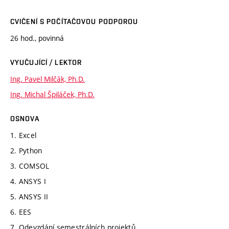
CVIČENÍ S POČÍTAČOVOU PODPOROU
26 hod., povinná
VYUČUJÍCÍ / LEKTOR
Ing. Pavel Milčák, Ph.D.
Ing. Michal Špiláček, Ph.D.
OSNOVA
1. Excel
2. Python
3. COMSOL
4. ANSYS I
5. ANSYS II
6. EES
7. Odevzdání semestrálních projektů