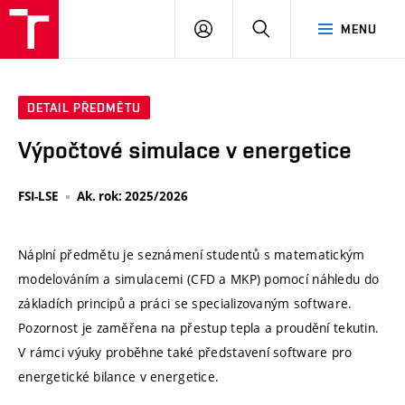
VUT
PŘIHLÁSIT
HLEDAT
MENU
SE
DETAIL PŘEDMĚTU
Výpočtové simulace v energetice
FSI-LSE
Ak. rok: 2025/2026
Náplní předmětu je seznámení studentů s matematickým
modelováním a simulacemi (CFD a MKP) pomocí náhledu do
základích principů a práci se specializovaným software.
Pozornost je zaměřena na přestup tepla a proudění tekutin.
V rámci výuky proběhne také představení software pro
energetické bilance v energetice.