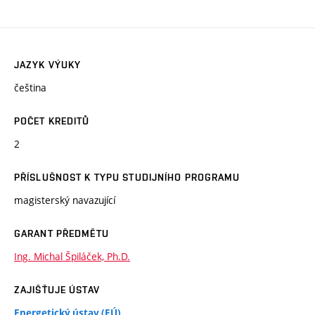
JAZYK VÝUKY
čeština
POČET KREDITŮ
2
PŘÍSLUŠNOST K TYPU STUDIJNÍHO PROGRAMU
magisterský navazující
GARANT PŘEDMĚTU
Ing. Michal Špiláček, Ph.D.
ZAJIŠŤUJE ÚSTAV
Energetický ústav (EÚ)